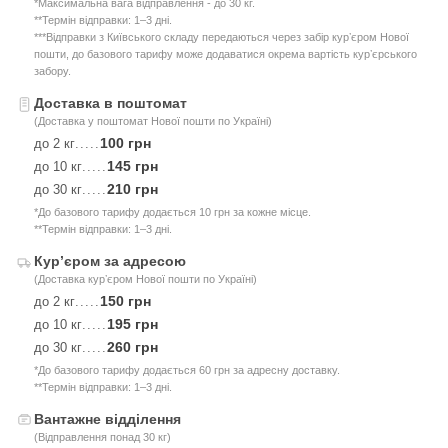
*Максимальна вага відправлення - до 30 кг.
**Термін відправки: 1–3 дні.
***Відправки з Київського складу передаються через забір курʼєром Нової
пошти, до базового тарифу може додаватися окрема вартість курʼєрського
забору.
Доставка в поштомат
(Доставка у поштомат Нової пошти по Україні)
100 грн
до 2 кг
.....
145 грн
до 10 кг
.....
210 грн
до 30 кг
.....
*До базового тарифу додається 10 грн за кожне місце.
**Термін відправки: 1–3 дні.
Курʼєром за адресою
(Доставка курʼєром Нової пошти по Україні)
150 грн
до 2 кг
.....
195 грн
до 10 кг
.....
260 грн
до 30 кг
.....
*До базового тарифу додається 60 грн за адресну доставку.
**Термін відправки: 1–3 дні.
Вантажне відділення
(Відправлення понад 30 кг)