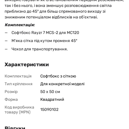
так і без нього, і вона зменшує розповсюдження світла
приблизно до 45° для більш спрямованого виходу зі
зниженим потенціалом відблисків на об’єктиві.
Комплектація:
Софтбокс Rayzr 7 MCS-2 для MC120
М'яка сітка під кутом променя 45°
Чохол для транспортування.
Характеристики
Комплектація
Софтбокс з сіткою
Тип кріплення
Для конкретної моделі
Розмір
50 х 50 см
Форма
Квадратний
Код виробника
15090102
товару (MPN)
Відгуки