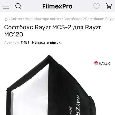
Світло
Модифікатори світла
Софтбокси
Софтбокси Rayzr
Софтбокс Rayzr MCS-2 для Rayzr
MC120
Артикул:
11181
Написати відгук