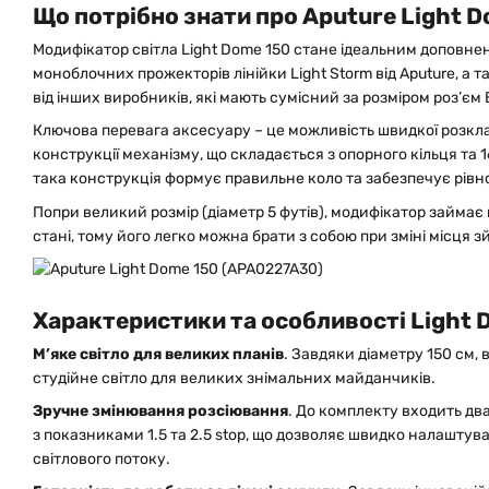
Що потрібно знати про Aputure Light 
Модифікатор світла Light Dome 150 стане ідеальним доповн
моноблочних прожекторів лінійки Light Storm від Aputure, а 
від інших виробників, які мають сумісний за розміром роз’єм
Ключова перевага аксесуару – це можливість швидкої розкл
конструкції механізму, що складається з опорного кільця та
така конструкція формує правильне коло та забезпечує рів
Попри великий розмір (діаметр 5 футів), модифікатор займає
стані, тому його легко можна брати з собою при зміні місця з
Характеристики та особливості Light 
М’яке світло для великих планів
. Завдяки діаметру 150 см,
студійне світло для великих знімальних майданчиків.
Зручне змінювання розсіювання
. До комплекту входить дв
з показниками 1.5 та 2.5 stop, що дозволяє швидко налаштув
світлового потоку.