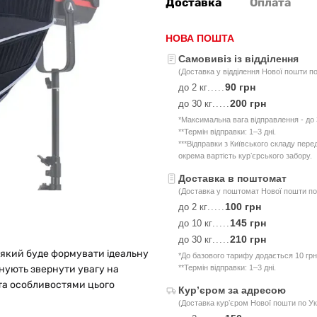
Доставка
Оплата
НОВА ПОШТА
Самовивіз із відділення
(Доставка у відділення Нової пошти по
90 грн
до 2 кг
.....
200 грн
до 30 кг
.....
*Максимальна вага відправлення - до 3
**Термін відправки: 1–3 дні.
***Відправки з Київського складу пер
окрема вартість курʼєрського забору.
Доставка в поштомат
(Доставка у поштомат Нової пошти по 
100 грн
до 2 кг
.....
145 грн
до 10 кг
.....
210 грн
до 30 кг
.....
 який буде формувати ідеальну
*До базового тарифу додається 10 грн
онують звернути увагу на
**Термін відправки: 1–3 дні.
 та особливостями цього
Курʼєром за адресою
(Доставка курʼєром Нової пошти по Ук