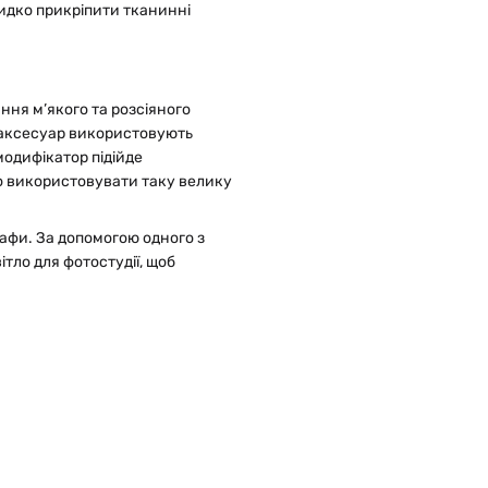
идко прикріпити тканинні
ння м’якого та розсіяного
 аксесуар використовують
модифікатор підійде
 що використовувати таку велику
рафи. За допомогою одного з
тло для фотостудії, щоб