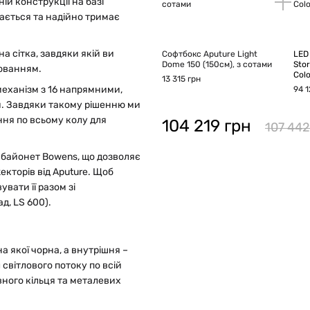
ній конструкції на базі
ається та надійно тримає
а сітка, завдяки якій ви
Софтбокс Aputure Light
LED 
Dome 150 (150см), з сотами
Stor
іюванням.
Colo
13 315 грн
механізм з 16 напрямними,
94 1
и. Завдяки такому рішенню ми
ння по всьому колу для
104 219 грн
107 442
 байонет Bowens, що дозволяє
кторів від Aputure. Щоб
вати її разом зі
д, LS 600).
 якої чорна, а внутрішня –
 світлового потоку по всій
ного кільця та металевих