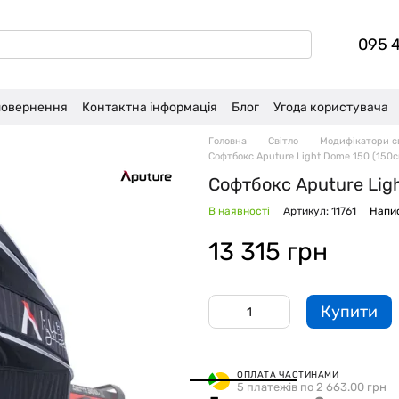
095 
 повернення
Контактна інформація
Блог
Угода користувача
Головна
Світло
Модифікатори с
Софтбокс Aputure Light Dome 150 (150с
Софтбокс Aputure Ligh
В наявності
Артикул: 11761
Напис
13 315 грн
Купити
ОПЛАТА ЧАСТИНАМИ
5 платежів по 2 663.00 грн