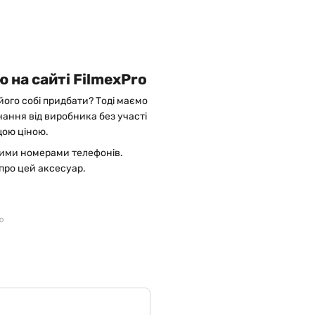
 на сайті FilmexPro
його собі придбати? Тоді маємо
ання від виробника без участі
щою ціною.
ними номерами телефонів.
про цей аксесуар.
ю