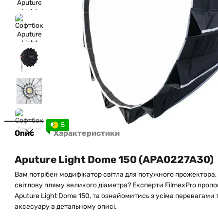
5
Опис
Характеристики
Aputure Light Dome 150 (APA0227A30)
Вам потрібен модифікатор світла для потужного прожектора,
світлову пляму великого діаметра? Експерти FilmexPro проп
Aputure Light Dome 150, та ознайомитись з усіма перевагами
аксесуару в детальному описі.