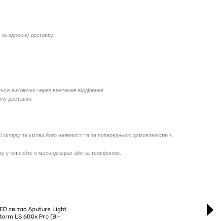
 за адресну доставку.
ься виключно через вантажне відділення.
мку доставки.
і складу за умови його наявності та за попередньою домовленістю з
озу уточнюйте в месенджерах або за телефоном.
Ра