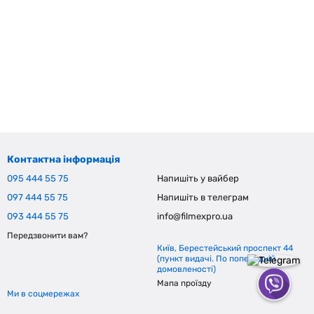
Контактна інформація
095 444 55 75
Напишіть у вайбер
097 444 55 75
Напишіть в телеграм
093 444 55 75
info@filmexpro.ua
Передзвонити вам?
Київ, Берестейський проспект 44
(пункт видачі. По попередній
домовленості)
Мапа проїзду
Ми в соцмережах