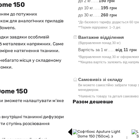
150 грн
до 2 кг
.....
Dome 150
195 грн
до 10 кг
.....
енням до потужних
260 грн
до 30 кг
.....
також для аналогічних приладів
*До базового тарифу додається 60 грн
 Bowens.
**Термін відправки: 1–3 дні.
адки завдяки особливій
Вантажне відділення
(Відправлення понад 30 кг)
 16 металевих напрямних. Саме
від 11 грн
Вартість за 1 кг
.....
номірне натягнення тканини.
*Відправлення понад 30 кг оформлюют
 небагато місця у складеному
**Кінцева вартість залежить від напря
йомки.
Самовивіз зі складу
Ви можете самостійно забрати товар з
Dome 150
менеджером.
*Наявність товару та деталі самовив
 ви зможете налаштувати м’яке
Разом дешевше
а внутрішні тканинні дифузори
ати ступінь розсіювання