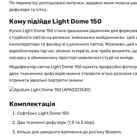
По периметру розташовані липучки, завдяки яким можна шв
дифузори та сітку.
Кому підійде Light Dome 150
Купол Light Dome 150 стане ідеальним рішенням для формува
студійного світла на великих знімальних майданчиках. Цей
кінооператори та фахівці зі сценічного світла. Можливо, цей 
відеоблогерам під час зйомок інтерв’ю, але треба розуміти,
насадку в обмеженому просторі невеличкої студії не вийде.
Модифікатор світла Light Dome 150 оцінять професійні фотог
двох тканинних дифузорів можна створити м’яке розсіяне сві
отримати ідеальні портретні знімки.
Комплектація
Софтбокс Light Dome 150.
Два тканинні дифузори (1.5 та 5 stop).
Кільце для швидкого кріплення до роз’єму Bowens.