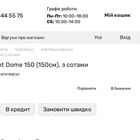
Графік роботи:
444 55 75
Мій кошик
Пн-Пт:
10:00–18:00
Сб:
10:00–14:00
Вхід
Укр
Відгуки про магазин
вітла
Софтбокси
Софтбокси Aputure
м), з сотами
t Dome 150 (150см), з сотами
ати відгук
Порівняти
В бажання
В кредит
Замовити швидко