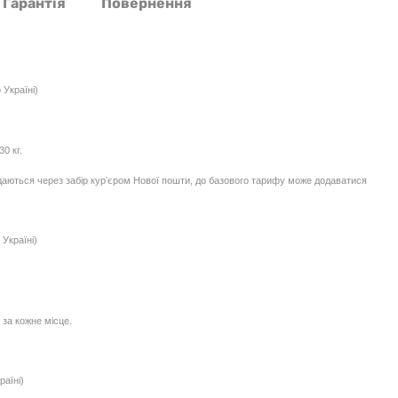
Гарантія
Повернення
 Україні)
0 кг.
едаються через забір курʼєром Нової пошти, до базового тарифу може додаватися
Україні)
 за кожне місце.
раїні)