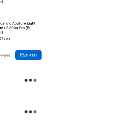
світло Aputure Light
Софт
m LS 600x Pro (Bi-
Dome
r)
13 31
27 грн
77
 грн
Купити