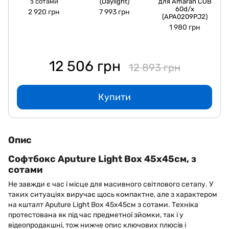
з сотами
(Daylight)
для Amaran COB
60d/x
2 920 грн
7 993 грн
(APA0209PJ2)
1 980 грн
12 506 грн
12 893 грн
Купити
Опис
Софтбокс Aputure Light Box 45x45см, з
сотами
Не завжди є час і місце для масивного світлового сетапу. У
таких ситуаціях виручає щось компактне, але з характером
на кшталт Aputure Light Box 45x45см з сотами. Техніка
протестована як під час предметної зйомки, так і у
відеопродакшні, тож нижче опис ключових плюсів і