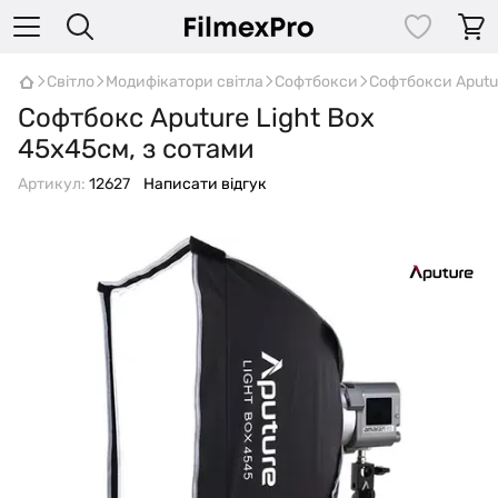
Світло
Модифікатори світла
Софтбокси
Софтбокси Aputu
Софтбокс Aputure Light Box
45x45см, з сотами
Артикул:
12627
Написати відгук