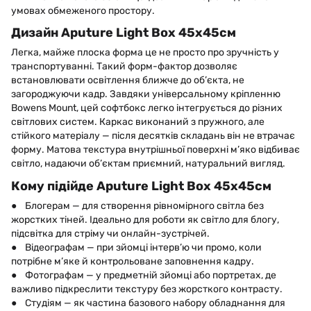
умовах обмеженого простору.
Дизайн Aputure Light Box 45x45см
Легка, майже плоска форма це не просто про зручність у
транспортуванні. Такий форм-фактор дозволяє
встановлювати освітлення ближче до об’єкта, не
загороджуючи кадр. Завдяки універсальному кріпленню
Bowens Mount, цей софтбокс легко інтегрується до різних
світлових систем. Каркас виконаний з пружного, але
стійкого матеріалу — після десятків складань він не втрачає
форму. Матова текстура внутрішньої поверхні м’яко відбиває
світло, надаючи об’єктам приємний, натуральний вигляд.
Кому підійде Aputure Light Box 45x45см
● Блогерам — для створення рівномірного світла без
жорстких тіней. Ідеально для роботи як світло для блогу,
підсвітка для стріму чи онлайн-зустрічей.
● Відеографам — при зйомці інтерв’ю чи промо, коли
потрібне м’яке й контрольоване заповнення кадру.
● Фотографам — у предметній зйомці або портретах, де
важливо підкреслити текстуру без жорсткого контрасту.
● Студіям — як частина базового набору обладнання для