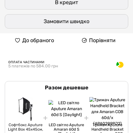
В кредит
Замовити швидко
До обраного
Порівняти
ОПЛАТА ЧАСТИНАМИ
5 платежів по 584.00 грн
Разом дешевше
Софтбокс Aputure
LED світло Aputure
Тримач Aputure
Light Box 45x45см,
Amaran 60d S
Handheld Bracket