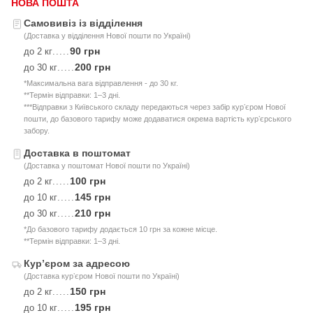
НОВА ПОШТА
Самовивіз із відділення
(Доставка у відділення Нової пошти по Україні)
90 грн
до 2 кг
.....
200 грн
до 30 кг
.....
*Максимальна вага відправлення - до 30 кг.
**Термін відправки: 1–3 дні.
***Відправки з Київського складу передаються через забір курʼєром Нової
пошти, до базового тарифу може додаватися окрема вартість курʼєрського
забору.
Доставка в поштомат
(Доставка у поштомат Нової пошти по Україні)
100 грн
до 2 кг
.....
145 грн
до 10 кг
.....
210 грн
до 30 кг
.....
*До базового тарифу додається 10 грн за кожне місце.
**Термін відправки: 1–3 дні.
Курʼєром за адресою
(Доставка курʼєром Нової пошти по Україні)
150 грн
до 2 кг
.....
195 грн
до 10 кг
.....