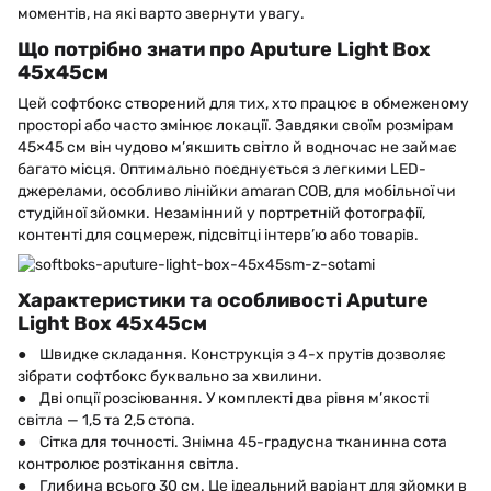
моментів, на які варто звернути увагу.
Що потрібно знати про Aputure Light Box
45x45см
Цей софтбокс створений для тих, хто працює в обмеженому
просторі або часто змінює локації. Завдяки своїм розмірам
45×45 см він чудово м’якшить світло й водночас не займає
багато місця. Оптимально поєднується з легкими LED-
джерелами, особливо лінійки amaran COB, для мобільної чи
студійної зйомки. Незамінний у портретній фотографії,
контенті для соцмереж, підсвітці інтерв’ю або товарів.
Характеристики та особливості Aputure
Light Box 45x45см
● Швидке складання. Конструкція з 4-х прутів дозволяє
зібрати софтбокс буквально за хвилини.
● Дві опції розсіювання. У комплекті два рівня м’якості
світла — 1,5 та 2,5 стопа.
● Сітка для точності. Знімна 45-градусна тканинна сота
контролює розтікання світла.
● Глибина всього 30 см. Це ідеальний варіант для зйомки в