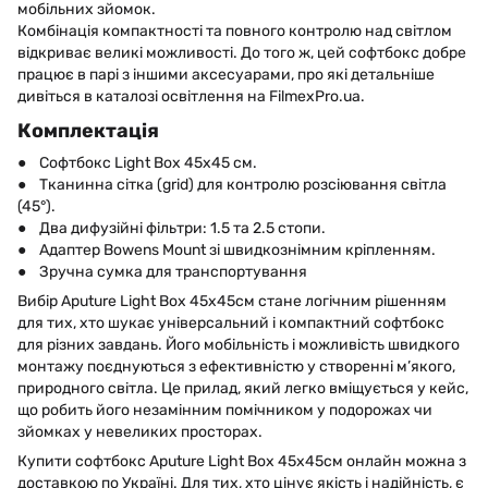
мобільних зйомок.
Комбінація компактності та повного контролю над світлом
відкриває великі можливості. До того ж, цей софтбокс добре
працює в парі з іншими аксесуарами, про які детальніше
дивіться в каталозі освітлення на FilmexPro.ua.
Комплектація
● Софтбокс Light Box 45x45 см.
● Тканинна сітка (grid) для контролю розсіювання світла
(45°).
● Два дифузійні фільтри: 1.5 та 2.5 стопи.
● Адаптер Bowens Mount зі швидкознімним кріпленням.
● Зручна сумка для транспортування
Вибір Aputure Light Box 45x45см стане логічним рішенням
для тих, хто шукає універсальний і компактний софтбокс
для різних завдань. Його мобільність і можливість швидкого
монтажу поєднуються з ефективністю у створенні м’якого,
природного світла. Це прилад, який легко вміщується у кейс,
що робить його незамінним помічником у подорожах чи
зйомках у невеликих просторах.
Купити софтбокс Aputure Light Box 45x45см онлайн можна з
доставкою по Україні. Для тих, хто цінує якість і надійність, є