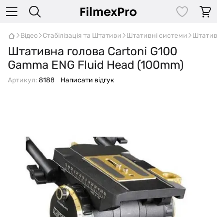
Відео
Стабілізація та Штативи
Штативні системи
Штатив
Штативна голова Cartoni G100
Gamma ENG Fluid Head (100mm)
Артикул:
8188
Написати відгук