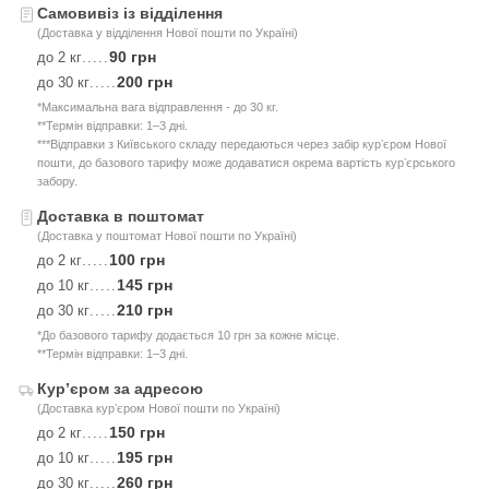
Самовивіз із відділення
(Доставка у відділення Нової пошти по Україні)
90 грн
до 2 кг
.....
200 грн
до 30 кг
.....
*Максимальна вага відправлення - до 30 кг.
**Термін відправки: 1–3 дні.
***Відправки з Київського складу передаються через забір курʼєром Нової
пошти, до базового тарифу може додаватися окрема вартість курʼєрського
забору.
Доставка в поштомат
(Доставка у поштомат Нової пошти по Україні)
100 грн
до 2 кг
.....
145 грн
до 10 кг
.....
210 грн
до 30 кг
.....
*До базового тарифу додається 10 грн за кожне місце.
**Термін відправки: 1–3 дні.
Курʼєром за адресою
(Доставка курʼєром Нової пошти по Україні)
150 грн
до 2 кг
.....
195 грн
до 10 кг
.....
260 грн
до 30 кг
.....