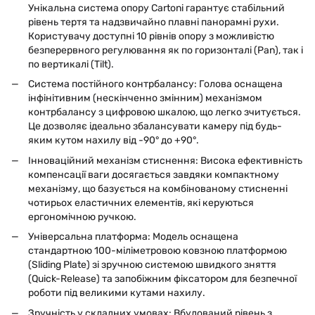
Унікальна система опору Cartoni гарантує стабільний
рівень тертя та надзвичайно плавні панорамні рухи.
Користувачу доступні 10 рівнів опору з можливістю
безперервного регулювання як по горизонталі (Pan), так і
по вертикалі (Tilt).
Система постійного контрбалансу: Голова оснащена
інфінітивним (нескінченно змінним) механізмом
контрбалансу з цифровою шкалою, що легко зчитується.
Це дозволяє ідеально збалансувати камеру під будь-
яким кутом нахилу від -90° до +90°.
Інноваційний механізм стиснення: Висока ефективність
компенсації ваги досягається завдяки компактному
механізму, що базується на комбінованому стисненні
чотирьох еластичних елементів, які керуються
ергономічною ручкою.
Універсальна платформа: Модель оснащена
стандартною 100-міліметровою ковзною платформою
(Sliding Plate) зі зручною системою швидкого зняття
(Quick-Release) та запобіжним фіксатором для безпечної
роботи під великими кутами нахилу.
Зручність у складних умовах: Вбудований рівень з