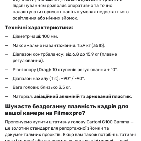
підсвічуванням дозволяє оперативно та точно
налаштувати горизонт навіть в умовах недостатнього
освітлення або нічних зйомок.
Технічні характеристики:
Діаметр чаші: 100 мм.
Максимальне навантаження: 15.9 кг (35 lb).
Діапазон контрбалансу: від 6.8 до 15.9 кг (плавне
регулювання).
Рівні опору (Drag): 10 ступенів регулювання + "0".
Діапазон нахилу (Tilt): +90° / -90°.
Вага голови: близько 3.5 кг.
Матеріал:
авіаційний алюміній
та
армований пластик.
Шукаєте бездоганну плавність кадрів для
вашої камери на Filmexpro?
Пропонуємо купити штативну голову Cartoni G100 Gamma —
це золотий стандарт для репортажної зйомки та
документальних проектів. Якщо вам також потрібні штативні
ноги (трипод) або панорамна ручка для цієї моделі — наші