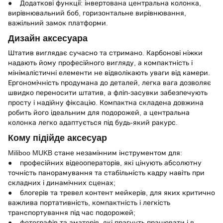
● Додаткові функції: інвертована центральна колонка,
вирівнювальний боб, горизонтальне вирівнювання,
важільний замок платформи.
Дизайн аксесуара
Штатив виглядає сучасно та стримано. Карбонові ніжки
надають йому професійного вигляду, а компактність і
мінімалістичні елементи не відволікають уваги від камери.
Ергономічність продумана до деталей, легка вага дозволяє
швидко переносити штатив, а фліп-засувки забезпечують
просту і надійну фіксацію. Компактна складена довжина
робить його ідеальним для подорожей, а центральна
колонка легко адаптується під будь-який ракурс.
Кому підійде аксесуар
Miliboo MUKB стане незамінним інструментом для:
● професійних відеооператорів, які цінують абсолютну
точність панорамування та стабільність кадру навіть при
складних і динамічних сценах;
● блогерів та тревел контент мейкерів, для яких критично
важлива портативність, компактність і легкість
транспортування під час подорожей;
● фотографів та аматорів, які прагнуть працювати і в