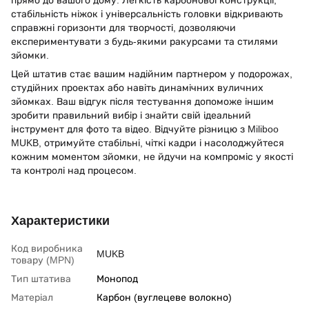
стабільність ніжок і універсальність головки відкривають
справжні горизонти для творчості, дозволяючи
експериментувати з будь-якими ракурсами та стилями
зйомки.
Цей штатив стає вашим надійним партнером у подорожах,
студійних проектах або навіть динамічних вуличних
зйомках. Ваш відгук після тестування допоможе іншим
зробити правильний вибір і знайти свій ідеальний
інструмент для фото та відео. Відчуйте різницю з Miliboo
MUKB, отримуйте стабільні, чіткі кадри і насолоджуйтеся
кожним моментом зйомки, не йдучи на компроміс у якості
та контролі над процесом.
Характеристики
Код виробника
MUKB
товару (MPN)
Тип штатива
Монопод
Матеріал
Карбон (вуглецеве волокно)