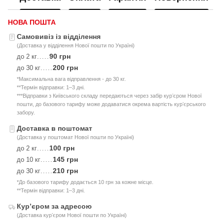
НОВА ПОШТА
Самовивіз із відділення
(Доставка у відділення Нової пошти по Україні)
90 грн
до 2 кг
.....
200 грн
до 30 кг
.....
*Максимальна вага відправлення - до 30 кг.
**Термін відправки: 1–3 дні.
***Відправки з Київського складу передаються через забір курʼєром Нової
пошти, до базового тарифу може додаватися окрема вартість курʼєрського
забору.
Доставка в поштомат
(Доставка у поштомат Нової пошти по Україні)
100 грн
до 2 кг
.....
145 грн
до 10 кг
.....
210 грн
до 30 кг
.....
*До базового тарифу додається 10 грн за кожне місце.
**Термін відправки: 1–3 дні.
Курʼєром за адресою
(Доставка курʼєром Нової пошти по Україні)