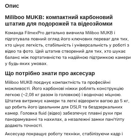
Опис
Miliboo MUKB: компактний карбоновий
штатив для подорожей та відеозйомки
Команда FilmexPro детально вивчила Miliboo MUKB і
підготувала повний огляд його ключових переваг для тих,
хто цінує легкість, стабільність і універсальність у роботі з
відео та фото. Цей штатив створений для тих, хто шукає
баланс між портативністю та надійною підтримкою камери
у будь-яких умовах.
Що потрібно знати про аксесуар
Miliboo MUKB поєднує компактність та професійні
можливості. Його карбонові ніжки роблять конструкцію
легкою (~2,08 кг разом із головкою) і водночас міцною.
Штатив витримує камери та легкі відеориги вагою до 5 кг,
що робить його ідеальним для DSLR та бездзеркальних
камер. Головка fluid (відео) забезпечує плавні рухи при
панорамуванні та нахилах, а незалежні замки пан/тілту
додають точності.
Аксесуар покращує роботу техніки, стабілізуючи кадр і