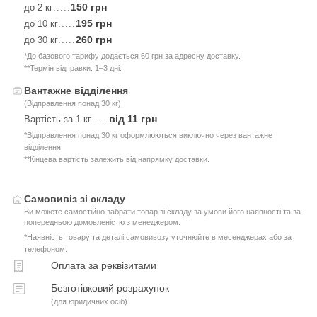
150 грн
до 2 кг
.....
195 грн
до 10 кг
.....
260 грн
до 30 кг
.....
*До базового тарифу додається 60 грн за адресну доставку.
**Термін відправки: 1–3 дні.
Вантажне відділення
(Відправлення понад 30 кг)
від 11 грн
Вартість за 1 кг
.....
*Відправлення понад 30 кг оформлюються виключно через вантажне
відділення.
**Кінцева вартість залежить від напрямку доставки.
Самовивіз зі складу
Ви можете самостійно забрати товар зі складу за умови його наявності та за
попередньою домовленістю з менеджером.
*Наявність товару та деталі самовивозу уточнюйте в месенджерах або за
телефоном.
Оплата за реквізитами
Безготівковий розрахунок
(для юридичних осіб)