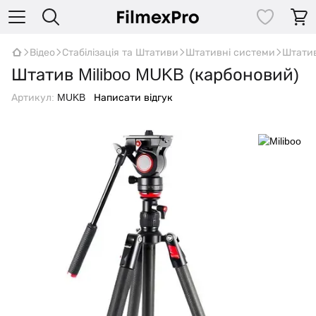
Відео
Стабілізація та Штативи
Штативні системи
Штати
Штатив Miliboo MUKB (карбоновий)
Артикул:
MUKB
Написати відгук