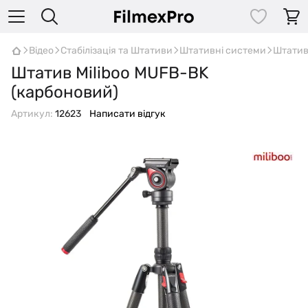
Відео
Стабілізація та Штативи
Штативні системи
Штати
Штатив Miliboo MUFB-BK
(карбоновий)
Артикул:
12623
Написати відгук