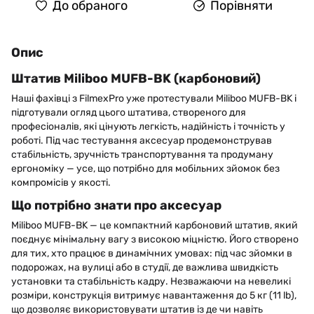
До обраного
Порівняти
Опис
Штатив Miliboo MUFB-BK (карбоновий)
Наші фахівці з FilmexPro уже протестували Miliboo MUFB-BK і
підготували огляд цього штатива, створеного для
професіоналів, які цінують легкість, надійність і точність у
роботі. Під час тестування аксесуар продемонстрував
стабільність, зручність транспортування та продуману
ергономіку — усе, що потрібно для мобільних зйомок без
компромісів у якості.
Що потрібно знати про аксесуар
Miliboo MUFB-BK — це компактний карбоновий штатив, який
поєднує мінімальну вагу з високою міцністю. Його створено
для тих, хто працює в динамічних умовах: під час зйомки в
подорожах, на вулиці або в студії, де важлива швидкість
установки та стабільність кадру. Незважаючи на невеликі
розміри, конструкція витримує навантаження до 5 кг (11 lb),
що дозволяє використовувати штатив із де чи навіть