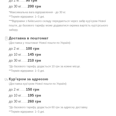
90 грн
до 2 кг
.....
200 грн
до 30 кг
.....
*Максимальна вага відправлення - до 30 кг.
**Термін відправки: 1–3 дні.
***Відправки з Київського складу передаються через забір курʼєром Нової
пошти, до базового тарифу може додаватися окрема вартість курʼєрського
забору.
Доставка в поштомат
(Доставка у поштомат Нової пошти по Україні)
100 грн
до 2 кг
.....
145 грн
до 10 кг
.....
210 грн
до 30 кг
.....
*До базового тарифу додається 10 грн за кожне місце.
**Термін відправки: 1–3 дні.
Курʼєром за адресою
(Доставка курʼєром Нової пошти по Україні)
150 грн
до 2 кг
.....
195 грн
до 10 кг
.....
260 грн
до 30 кг
.....
*До базового тарифу додається 60 грн за адресну доставку.
**Термін відправки: 1–3 дні.