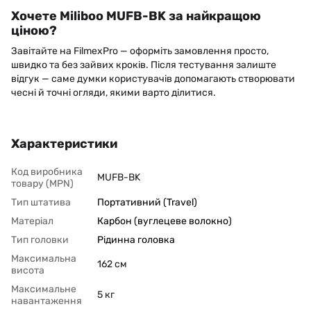
Хочете Miliboo MUFB-BK за найкращою
ціною?
Завітайте на FilmexPro — оформіть замовлення просто,
швидко та без зайвих кроків. Після тестування залиште
відгук — саме думки користувачів допомагають створювати
чесні й точні огляди, якими варто ділитися.
Характеристики
Код виробника
MUFB-BK
товару (MPN)
Тип штатива
Портативний (Travel)
Матеріал
Карбон (вуглецеве волокно)
Тип головки
Рідинна головка
Максимальна
162 см
висота
Максимальне
5 кг
навантаження