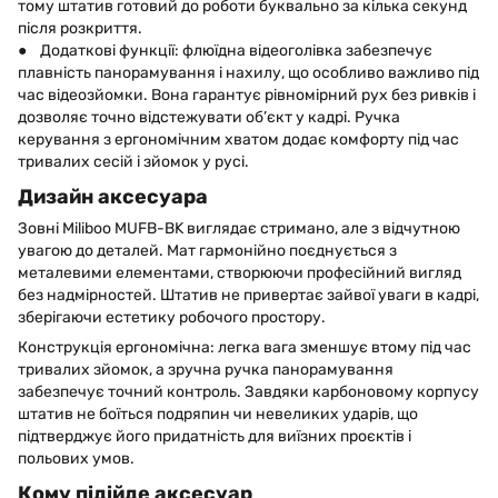
тому штатив готовий до роботи буквально за кілька секунд
після розкриття.
● Додаткові функції: флюїдна відеоголівка забезпечує
плавність панорамування і нахилу, що особливо важливо під
час відеозйомки. Вона гарантує рівномірний рух без ривків і
дозволяє точно відстежувати об’єкт у кадрі. Ручка
керування з ергономічним хватом додає комфорту під час
тривалих сесій і зйомок у русі.
Дизайн аксесуара
Зовні Miliboo MUFB-BK виглядає стримано, але з відчутною
увагою до деталей. Мат гармонійно поєднується з
металевими елементами, створюючи професійний вигляд
без надмірностей. Штатив не привертає зайвої уваги в кадрі,
зберігаючи естетику робочого простору.
Конструкція ергономічна: легка вага зменшує втому під час
тривалих зйомок, а зручна ручка панорамування
забезпечує точний контроль. Завдяки карбоновому корпусу
штатив не боїться подряпин чи невеликих ударів, що
підтверджує його придатність для виїзних проєктів і
польових умов.
Кому підійде аксесуар