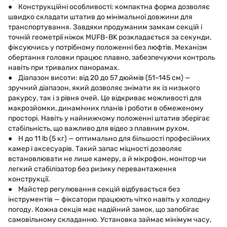
● Конструкційні особливості: компактна форма дозволяє
швидко складати штатив до мінімальної довжини для
транспортування. Завдяки продуманим замкам секцій і
точній геометрії ніжок MUFB-BK розкладається за секунди,
фіксуючись у потрібному положенні без люфтів. Механізм
обертання головки працює плавно, забезпечуючи контроль
навіть при тривалих панорамах.
● Діапазон висоти: від 20 до 57 дюймів (51–145 см) —
зручний діапазон, який дозволяє знімати як із низького
ракурсу, так і з рівня очей. Це відкриває можливості для
макрозйомки, динамічних планів і роботи в обмеженому
просторі. Навіть у найнижчому положенні штатив зберігає
стабільність, що важливо для відео з плавним рухом.
● Н до 11 lb (5 кг) — оптимально для більшості професійних
камер і аксесуарів. Такий запас міцності дозволяє
встановлювати не лише камеру, а й мікрофон, монітор чи
легкий стабілізатор без ризику перевантаження
конструкції.
● Майстер регулювання секцій відбувається без
інструментів — фіксатори працюють чітко навіть у холодну
погоду. Кожна секція має надійний замок, що запобігає
самовільному складанню. Установка займає мінімум часу,