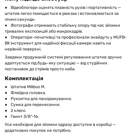
● Відеоблогери оцінять плавність рухів і портативність —
штатив легко поміщається в рюкзак і встановлюється за
лічені секунди.
● Фотографи отримають стабільну опору під час зйомки
тривалих експозицій або макрокадрів.
● Оператори-початківці та професіонали знайдуть у MUFB-
BK інструмент для надійної фіксації камери навіть на
нерівній поверхні.
Завдяки продуманій системі регулювання штатив зручно
адаптується під будь-яку ситуацію — від студійних
постановок до стрімів просто неба.
Комплектація
● Штатив Miliboo M.
● Флюїдна головка.
● Рукоятка для панорамування.
● Сумка для перенесення.
● 2 ключі.
● Гвинт 3/8"-16.
Усе необхідне для зйомки одразу доступне в коробці —
додаткових покупок не потрібно.