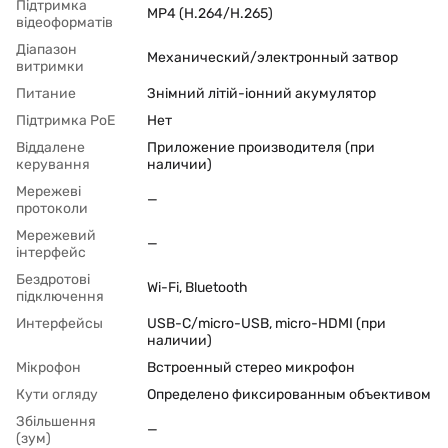
Підтримка
MP4 (H.264/H.265)
відеоформатів
Діапазон
Механический/электронный затвор
витримки
Питание
Знімний літій-іонний акумулятор
Підтримка PoЕ
Нет
Віддалене
Приложение производителя (при
керування
наличии)
Мережеві
—
протоколи
Мережевий
—
інтерфейс
Бездротові
Wi-Fi, Bluetooth
підключення
Интерфейсы
USB-C/micro-USB, micro-HDMI (при
наличии)
Мікрофон
Встроенный стерео микрофон
Кути огляду
Определено фиксированным объективом
Збільшення
—
(зум)