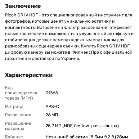
Заключение
Ricoh GR IV HDF - это специализированный инструмент для
фотографов, которые ценят уникальную эстетику и
компактность. Встроенный фильтр рассеивания открывает
новые творческие возможности, а улучшенный автофокус и
стабилизация делают камеру надежным спутником для
разнообразных сценариев съемки. Купить Ricoh GR IV HDF
цифровую камеру вы можете в ФилмексПро с официальной
гарантией и доставкой по Украине.
Характеристики
Код
производителя
01568
товара (MPN)
Матрица
APS-C
Разрешение
26 МП
Разрешение
25.7 МП (HDF, без low-pass фільтра)
матрицы
Байонет
Незмінний об'єктив 18.3мм f/2.8 (28мм