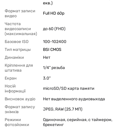
екв.)
Формат записи
Full HD 60p
видео
Частота
видеозаписи
до 60 (FHD)
(максимальная)
Базовое ISO
100-102400
Тип матрицы
BSI CMOS
Динаміки
Нет
Кріплення для
1/4" резьба
штатива
Екран
3.0"
Носій
microSD/SD карта памяти
інформації
Висновок аудіо
Нет выделенного аудиовыхода
Формат запису
JPEG, RAW (25.7 МП)
знімків
Режими
Одиночная, серийная, с таймером,
фотозйомки
брекетинг