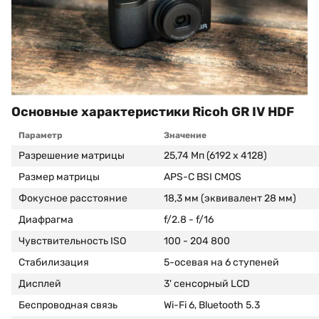
Основные характеристики Ricoh GR IV HDF
Параметр
Значение
Разрешение матрицы
25,74 Мп (6192 x 4128)
Размер матрицы
APS-C BSI CMOS
Фокусное расстояние
18,3 мм (эквивалент 28 мм)
Диафрагма
f/2.8 - f/16
Чувствительность ISO
100 - 204 800
Стабилизация
5-осевая на 6 ступеней
Дисплей
3' сенсорный LCD
Беспроводная связь
Wi-Fi 6, Bluetooth 5.3