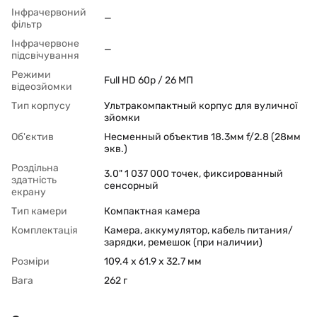
Інфрачервоний
—
фільтр
Інфрачервоне
—
підсвічування
Режими
Full HD 60p / 26 МП
відеозйомки
Тип корпусу
Ультракомпактный корпус для вуличної
зйомки
Об'єктив
Несменный объектив 18.3мм f/2.8 (28мм
экв.)
Роздільна
3.0" 1 037 000 точек, фиксированный
здатність
сенсорный
екрану
Тип камери
Компактная камера
Комплектація
Камера, аккумулятор, кабель питания/
зарядки, ремешок (при наличии)
Розміри
109.4 x 61.9 x 32.7 мм
Вага
262 г