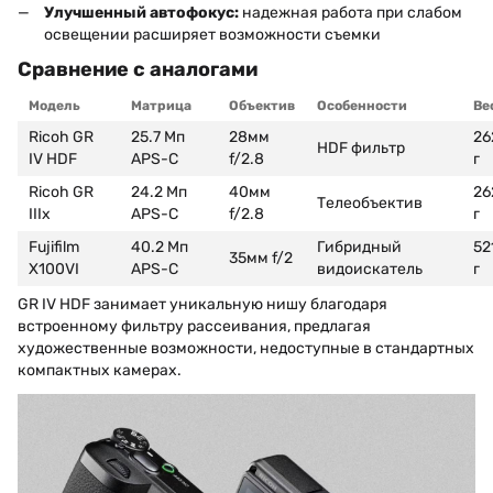
Улучшенный автофокус:
надежная работа при слабом
освещении расширяет возможности съемки
Сравнение с аналогами
Модель
Матрица
Объектив
Особенности
Ве
Ricoh GR
25.7 Мп
28мм
26
HDF фильтр
IV HDF
APS-C
f/2.8
г
Ricoh GR
24.2 Мп
40мм
26
Телеобъектив
IIIx
APS-C
f/2.8
г
Fujifilm
40.2 Мп
Гибридный
52
35мм f/2
X100VI
APS-C
видоискатель
г
GR IV HDF занимает уникальную нишу благодаря
встроенному фильтру рассеивания, предлагая
художественные возможности, недоступные в стандартных
компактных камерах.