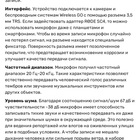
записи.
Интерфейс
. Устройство подключается к камерам и
беспроводным системам Wireless GO с помощью разъема 3,5
мм TRS. Если задействовать адаптер RØDE SC4, то можно
использовать микрофон даже с планшетами и
смартфонами. Чтобы во время записи микрофон случайно
не потерял сигнал, на разъеме находится специальный
фиксатор. Поверхность разъема имеет позолоченное
покрытие, что предотвращает возникновение коррозии и
улучшает качество передачи сигнала.
Частотный диапазон
. Микрофон получил частотный
диапазон 20 Гц–20 кГц. Такие характеристики позволяют
естественно передавать человеческий голос различных
тембров или звучание музыкальных инструментов или
других объектов.
Уровень шума
. Благодаря соотношению сигнал/шум 67 дБ и
чувствительности -38 дБ микрофон имеет способность
записывать тихие звуки и качественно передавать их даже
при значительных шумах в окружающей среде. Это полезно
для ведения репортажей или влогов на оживленных улицах
или в подобных условиях. А чтобы записи не мешало
дыхание человека или сильные порывы ветра, в наборе