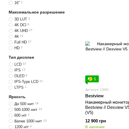
16"
1
Максимальное разрешение
3D LUT
3
4K DCI
6
4K UHD
27
4К
12
Full HD
27
HD
5
Тип дисплея
LCD
37
IPS
13
OLED
8
5
IPS-Type LCD
21
LTPS
1
Артикул: 13060
Bestview
Яркость
Накамерный монито
До 500 нит
18
Bestview // Desview V5
500-1000 нит
14
(V5)
600 ніт
1
12 900 грн
Более 1000 нит
13
1200 ніт
6
В наличии