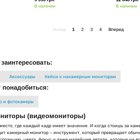
В наличии
В наличии
Назад
1
2
3
4
Вперед
 заинтересовать:
Аксессуары
Кейси к накамерным мониторам
 понадобиться:
о и фотокамеры
ниторы (видеомониторы)
место, где каждый кадр имеет значение. И когда стоишь за каме
дит камерный монитор – инструмент, который превращает обычн
спозицию, цвета, фокус и даже малейшие детали, которые на в