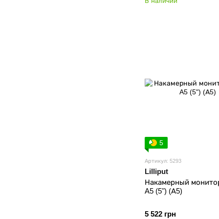
В наличии
5
Артикул: 5293
Lilliput
Накамерный монитор L
A5 (5") (А5)
5 522 грн