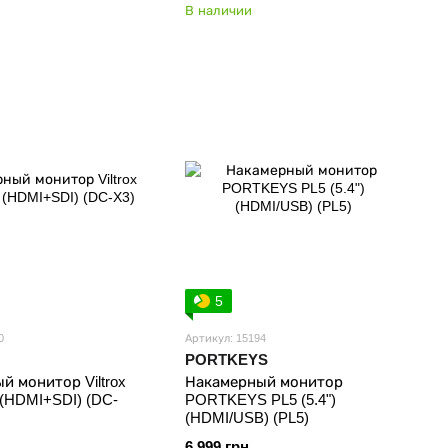
В наличии
5
0
Артикул: 15194
PORTKEYS
й монитор Viltrox
Накамерный монитор
 (HDMI+SDI) (DC-
PORTKEYS PL5 (5.4")
(HDMI/USB) (PL5)
6 999 грн