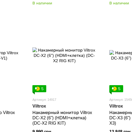
В наличии
В наличии
5
5
Артикул: 14917
Артикул: 1545
Viltrox
Viltrox
Viltrox
Накамерный монитор Viltrox
Накамерны
DC-X2 (6") (HDMI+клетка)
DC-X3 (6")
(DC-X2 RIG KIT)
X3)
9 990 грн
12 848 грн