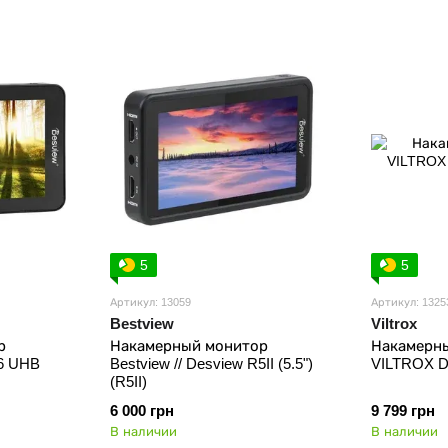
5
5
Артикул: 13059
Артикул: 1325
Bestview
Viltrox
р
Накамерный монитор
Накамерн
R6 UHB
Bestview // Desview R5II (5.5")
VILTROX D
(R5II)
6 000 грн
9 799 грн
В наличии
В наличии