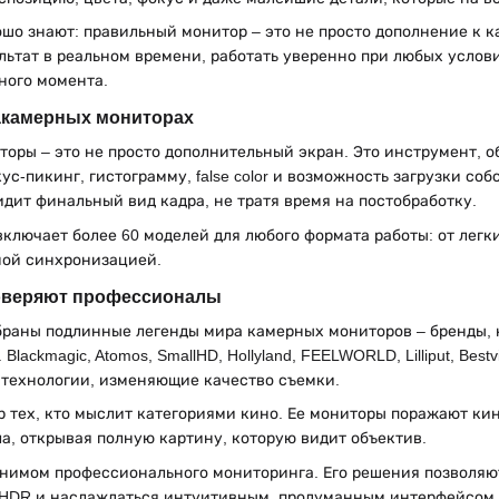
ошо знают: правильный монитор – это не просто дополнение к 
льтат в реальном времени, работать уверенно при любых услови
жного момента.
накамерных мониторах
оры – это не просто дополнительный экран. Это инструмент,
ус-пикинг, гистограмму, false color и возможность загрузки с
идит финальный вид кадра, не тратя время на постобработку.
включает более 60 моделей для любого формата работы: от ле
ной синхронизацией.
оверяют профессионалы
обраны подлинные легенды мира камерных мониторов – бренды, 
Blackmagic, Atomos, SmallHD, Hollyland, FEELWORLD, Lilliput, Bes
 технологии, изменяющие качество съемки.
бор тех, кто мыслит категориями кино. Ее мониторы поражают к
а, открывая полную картину, которую видит объектив.
онимом профессионального мониторинга. Его решения позволяют
с HDR и наслаждаться интуитивным, продуманным интерфейсом. 