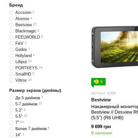
Бренд
Accsoon
1
Atomos
4
Bestview
17
Blackmagic
2
FEELWORLD
2
F&V
1
Godox
1
Hollyland
4
Lilliput
14
PORTKEYS
19
SmallHD
5
Viltrox
10
5
Размер экрана (дюймы)
Артикул: 11458
До 5 дюймов
7
Bestview
5-7 дюймов
27
Накамерный монито
5.2"
2
Bestview // Desview 
5.5"
15
(5.5'') (R6 UHB)
7"
22
9 699 грн
Более 7 дюймов
5
В наличии
14"
1