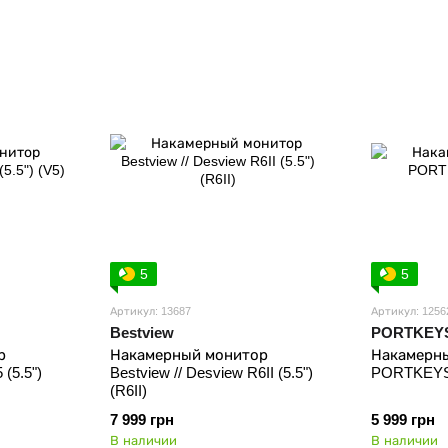
5
5
Артикул: 13687
Артикул: 1256
Bestview
PORTKEY
р
Накамерный монитор
Накамерн
 (5.5")
Bestview // Desview R6II (5.5")
PORTKEYS P
(R6II)
7 999 грн
5 999 грн
В наличии
В наличии