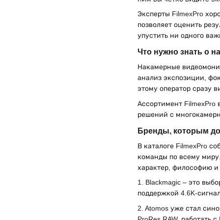
Эксперты FilmexPro хор
позволяет оценить резу
упустить ни одного ва
Что нужно знать о 
Накамерные видеомонит
анализ экспозиции, фок
этому оператор сразу в
Ассортимент FilmexPro 
решений с многокамер
Бренды, которым д
В каталоге FilmexPro с
команды по всему миру. 
характер, философию и
1. Blackmagic – это вы
поддержкой 4.6K-сигнал
2. Atomos уже стал син
ProRes RAW, работать 