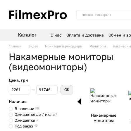
Перейти к основному контенту
Каталог
О нас
Оплата и доставка
Обмен и во
Отзывы о магазине
Главная
Видео
Монитори и рекордеры
Мониторы
Накамерны
Накамерные мониторы
(видеомониторы)
Цена, грн
От Цена, грн
До Цена, грн
OK
Наличие
В наличии
38
Ожидается до 7 июля
1
Накамерные
Ожидается
1
мониторы
Под заказ
40