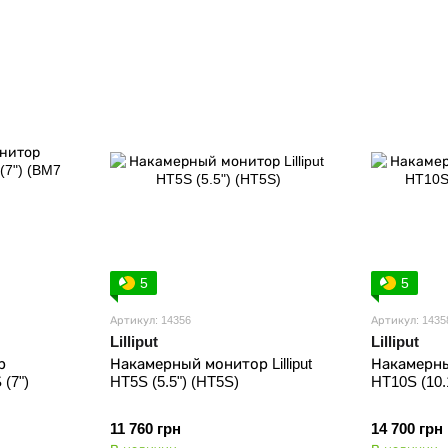
5
5
Артикул: 14356
Артикул: 1435
Lilliput
Lilliput
р
Накамерный монитор Lilliput
Накамерный
(7")
HT5S (5.5") (HT5S)
HT10S (10.
11 760 грн
14 700 грн