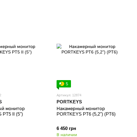
5
2
Артикул: 12874
S
PORTKEYS
ый монитор
Накамерный монитор
T5 II (5")
PORTKEYS PT6 (5,2") (PT6)
6 450 грн
В наличии