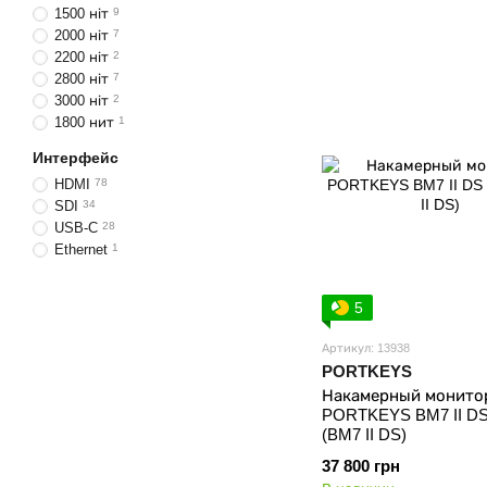
1500 ніт
9
2000 ніт
7
2200 ніт
2
2800 ніт
7
3000 ніт
2
1800 нит
1
Интерфейс
HDMI
78
SDI
34
USB-C
28
Ethernet
1
5
Артикул: 13938
PORTKEYS
Накамерный монито
PORTKEYS BM7 II DS 
(BM7 II DS)
37 800 грн