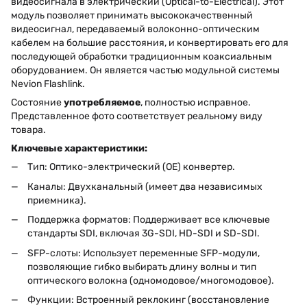
видеосигнала в электрический (Optical-to-Electrical). Этот
модуль позволяет принимать высококачественный
видеосигнал, передаваемый волоконно-оптическим
кабелем на большие расстояния, и конвертировать его для
последующей обработки традиционным коаксиальным
оборудованием. Он является частью модульной системы
Nevion Flashlink.
Состояние
употребляемое
, полностью исправное.
Представленное фото соответствует реальному виду
товара.
Ключевые характеристики:
Тип: Оптико-электрический (OE) конвертер.
Каналы: Двухканальный (имеет два независимых
приемника).
Поддержка форматов: Поддерживает все ключевые
стандарты SDI, включая 3G-SDI, HD-SDI и SD-SDI.
SFP-слоты: Использует переменные SFP-модули,
позволяющие гибко выбирать длину волны и тип
оптического волокна (одномодовое/многомодовое).
Функции: Встроенный реклокинг (восстановление