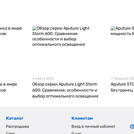
3 марта 2025
17 февраля 20
ка в мире
Обзор серии Aputure Light Storm
Aputure ST
ков
600: Сравнение, особенности и
без границ
выбор оптимального освещения
Каталог
Клиентам
Распродажа
Вход в личный кабинет
Свет
О нас