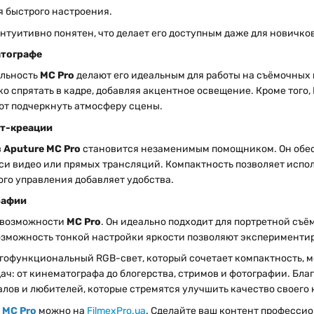
я быстрого настроения.
туитивно понятен, что делает его доступным даже для новичков
атографе
альность
MC Pro
делают его идеальным для работы на съёмочных
ко спрятать в кадре, добавляя акцентное освещение. Кроме тог
ют подчеркнуть атмосферу сцены.
нт-креации
в
Aputure MC Pro
становится незаменимым помощником. Он обес
си видео или прямых трансляций. Компактность позволяет испол
го управления добавляет удобства.
рафии
 возможности
MC Pro
. Он идеально подходит для портретной съё
озможность тонкой настройки яркости позволяют экспериментир
гофункциональный RGB-свет, который сочетает компактность, м
ач: от кинематографа до блогерства, стримов и фотографии. Бл
лов и любителей, которые стремятся улучшить качество своего 
 MC Pro
можно на
FilmexPro.ua
. Сделайте ваш контент професси