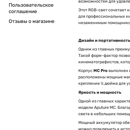
возможностей для удовле
Пользовательское
Этот RGB-свет сочетает к
соглашение
для профессиональных ки
Отзывы о магазине
незаменимым помощником
Дизайн и портативност
Одним из главных преим
Такой форм-фактор позво
кинематографистов, кото
Корпус
MC Pro
выполнен и
расположены мощные магн
крепление ¼ дюйма для у
Яркость и мощность
Одной из главных характ
модели Aputure MC. Благо
света в небольших помещ
Мощный аккумулятор обес
можно подключить к исто