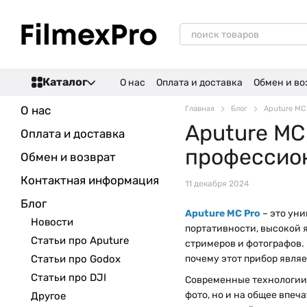
Перейти к основному контенту
Каталог
О нас
Оплата и доставка
Обмен и во
О нас
Главная
Блог
Aputure MC
Aputure MC
Оплата и доставка
профессио
Обмен и возврат
Контактная информация
11 декабря 2024
Блог
Aputure MC Pro
– это ун
Новости
портативности, высокой 
Статьи про Aputure
стримеров и фотографов. 
Статьи про Godox
почему этот прибор явля
Статьи про DJI
Современные технологии 
фото, но и на общее впеч
Другое