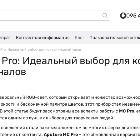
095 
зврат
Контактная информация
Блог
Пользовательское сог
 Pro: Идеальный выбор для контент-криэйторов
 Pro: Идеальный выбор для к
налов
иверсальный RGB-свет, который открывает множество возможнос
яркости и бесконечной палитре цветов, этот прибор стал незам
В этой статье будут рассмотрены все аспекты работы с
MC Pro
, 
ется одним из лучших выборов для творческих людей.
освещения стали важным элементом во многих сферах деятельно
атление от контента.
Aputure MC Pro
– это обновлённая версия п