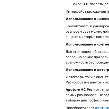
Сохранять пресеты дл
Интерфейс приложения ин
Использование в кинем
Компактность и универс
размерам свет можно лег
акценты, которые помога
Использование в конте
Для стримеров и блогеро
особенно важно при запи
возможность беспроводно
Использование в фотог
Фотографы также оценят
Разнообразие цветов и в
Aputure MC Pro
– это мно
самых разнообразных зад
выбором для профессиона
Приобрести свет
Aputure