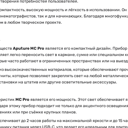
творения потребностей пользователей.
омпактность, высокую мощность и лёгкость в использовании. Он
нематографистов, так и для начинающих. Благодаря многофунк
 в любом творческом проекте.
ь
уществ
Aputure MC Pro
является его компактный дизайн. Прибор 
ляет легко переносить свет в кармане, сумке или специальном к
рые часто работают в ограниченных пространствах или на выез
з высококачественных материалов, которые обеспечивают прочн
иты, которые позволяют закреплять свет на любой металлическо
становки на штатив или другие осветительные аксессуары.
еристик
MC Pro
является его мощность. Этот свет обеспечивает 
даря этому прибор подходит не только для акцентного освещения
ениях или при съёмке крупных планов.
печивает до 2 часов работы на максимальной яркости и до 15 ч
чнику питания через USB-C, что делает его идеальным для длите