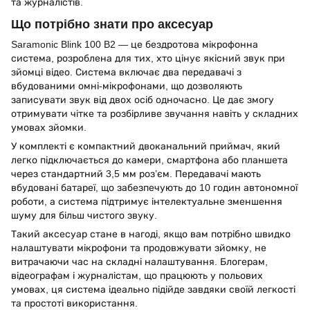
та журналістів.
Що потрібно знати про аксесуар
Saramonic Blink 100 B2 — це бездротова мікрофонна
система, розроблена для тих, хто цінує якісний звук при
зйомці відео. Система включає два передавачі з
вбудованими омні-мікрофонами, що дозволяють
записувати звук від двох осіб одночасно. Це дає змогу
отримувати чітке та розбірливе звучання навіть у складних
умовах зйомки.
У комплекті є компактний двоканальний приймач, який
легко підключається до камери, смартфона або планшета
через стандартний 3,5 мм роз’єм. Передавачі мають
вбудовані батареї, що забезпечують до 10 годин автономної
роботи, а система підтримує інтелектуальне зменшення
шуму для більш чистого звуку.
Такий аксесуар стане в нагоді, якщо вам потрібно швидко
налаштувати мікрофони та продовжувати зйомку, не
витрачаючи час на складні налаштування. Блогерам,
відеографам і журналістам, що працюють у польових
умовах, ця система ідеально підійде завдяки своїй легкості
та простоті використання.