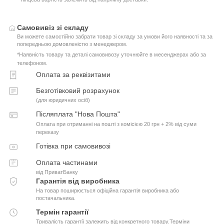
Самовивіз зі складу
Ви можете самостійно забрати товар зі складу за умови його наявності та за
попередньою домовленістю з менеджером.
*Наявність товару та деталі самовивозу уточнюйте в месенджерах або за
телефоном.
Оплата за реквізитами
Безготівковий розрахунок
(для юридичних осіб)
Післяплата "Нова Пошта"
Оплата при отриманні на пошті з комісією 20 грн + 2% від суми
переказу
Готівка при самовивозі
Оплата частинами
від ПриватБанку
Гарантія від виробника
На товар поширюється офіційна гарантія виробника або
постачальника.
Термін гарантії
Тривалість гарантії залежить від конкретного товару.Терміни