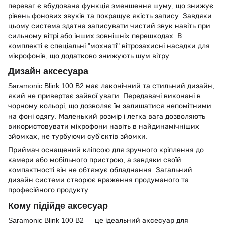
переваг є вбудована функція зменшення шуму, що знижує
рівень фонових звуків та покращує якість запису. Завдяки
цьому система здатна записувати чистий звук навіть при
сильному вітрі або інших зовнішніх перешкодах. В
комплекті є спеціальні "мохнаті" вітрозахисні насадки для
мікрофонів, що додатково знижують шум вітру.
Дизайн аксесуара
Saramonic Blink 100 B2 має лаконічний та стильний дизайн,
який не привертає зайвої уваги. Передавачі виконані в
чорному кольорі, що дозволяє їм залишатися непомітними
на фоні одягу. Маленький розмір і легка вага дозволяють
використовувати мікрофони навіть в найдинамічніших
зйомках, не турбуючи суб'єктів зйомки.
Приймач оснащений кліпсою для зручного кріплення до
камери або мобільного пристрою, а завдяки своїй
компактності він не обтяжує обладнання. Загальний
дизайн системи створює враження продуманого та
професійного продукту.
Кому підійде аксесуар
Saramonic Blink 100 B2 — це ідеальний аксесуар для