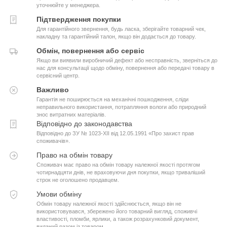
уточнюйте у менеджера.
Підтвердження покупки
Для гарантійного звернення, будь ласка, зберігайте товарний чек,
накладну та гарантійний талон, якщо він додається до товару.
Обмін, повернення або сервіс
Якщо ви виявили виробничий дефект або несправність, зверніться до
нас для консультації щодо обміну, повернення або передачі товару в
сервісний центр.
Важливо
Гарантія не поширюється на механічні пошкодження, сліди
неправильного використання, потрапляння вологи або природний
знос витратних матеріалів.
Відповідно до законодавства
Відповідно до ЗУ № 1023-XII від 12.05.1991 «Про захист прав
споживачів».
Право на обмін товару
Споживач має право на обмін товару належної якості протягом
чотирнадцяти днів, не враховуючи дня покупки, якщо триваліший
строк не оголошено продавцем.
Умови обміну
Обмін товару належної якості здійснюється, якщо він не
використовувався, збережено його товарний вигляд, споживчі
властивості, пломби, ярлики, а також розрахунковий документ,
виданий разом із товаром.