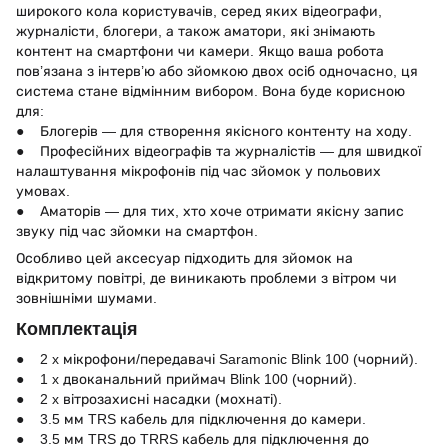
широкого кола користувачів, серед яких відеографи,
журналісти, блогери, а також аматори, які знімають
контент на смартфони чи камери. Якщо ваша робота
пов’язана з інтерв’ю або зйомкою двох осіб одночасно, ця
система стане відмінним вибором. Вона буде корисною
для:
● Блогерів — для створення якісного контенту на ходу.
● Професійних відеографів та журналістів — для швидкої
налаштування мікрофонів під час зйомок у польових
умовах.
● Аматорів — для тих, хто хоче отримати якісну запис
звуку під час зйомки на смартфон.
Особливо цей аксесуар підходить для зйомок на
відкритому повітрі, де виникають проблеми з вітром чи
зовнішніми шумами.
Комплектація
● 2 x мікрофони/передавачі Saramonic Blink 100 (чорний).
● 1 x двоканальний приймач Blink 100 (чорний).
● 2 x вітрозахисні насадки (мохнаті).
● 3.5 мм TRS кабель для підключення до камери.
● 3.5 мм TRS до TRRS кабель для підключення до