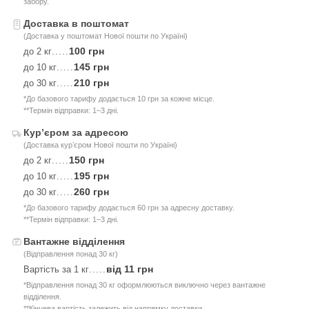
забору.
Доставка в поштомат
(Доставка у поштомат Нової пошти по Україні)
100 грн
до 2 кг
.....
145 грн
до 10 кг
.....
210 грн
до 30 кг
.....
*До базового тарифу додається 10 грн за кожне місце.
**Термін відправки: 1–3 дні.
Курʼєром за адресою
(Доставка курʼєром Нової пошти по Україні)
150 грн
до 2 кг
.....
195 грн
до 10 кг
.....
260 грн
до 30 кг
.....
*До базового тарифу додається 60 грн за адресну доставку.
**Термін відправки: 1–3 дні.
Вантажне відділення
(Відправлення понад 30 кг)
від 11 грн
Вартість за 1 кг
.....
*Відправлення понад 30 кг оформлюються виключно через вантажне
відділення.
**Кінцева вартість залежить від напрямку доставки.