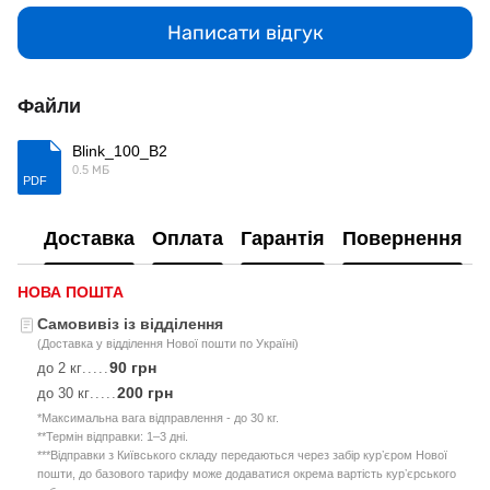
Написати відгук
Файли
Blink_100_B2
0.5 МБ
PDF
Доставка
Оплата
Гарантія
Повернення
НОВА ПОШТА
Самовивіз із відділення
(Доставка у відділення Нової пошти по Україні)
90 грн
до 2 кг
.....
200 грн
до 30 кг
.....
*Максимальна вага відправлення - до 30 кг.
**Термін відправки: 1–3 дні.
***Відправки з Київського складу передаються через забір курʼєром Нової
пошти, до базового тарифу може додаватися окрема вартість курʼєрського