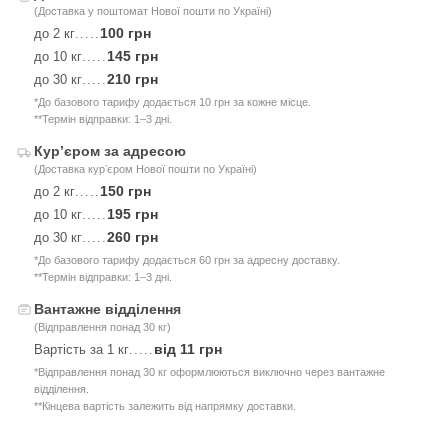
(Доставка у поштомат Нової пошти по Україні)
100 грн
до 2 кг
.....
145 грн
до 10 кг
.....
210 грн
до 30 кг
.....
*До базового тарифу додається 10 грн за кожне місце.
**Термін відправки: 1–3 дні.
Курʼєром за адресою
(Доставка курʼєром Нової пошти по Україні)
150 грн
до 2 кг
.....
195 грн
до 10 кг
.....
260 грн
до 30 кг
.....
*До базового тарифу додається 60 грн за адресну доставку.
**Термін відправки: 1–3 дні.
Вантажне відділення
(Відправлення понад 30 кг)
від 11 грн
Вартість за 1 кг
.....
*Відправлення понад 30 кг оформлюються виключно через вантажне
відділення.
**Кінцева вартість залежить від напрямку доставки.