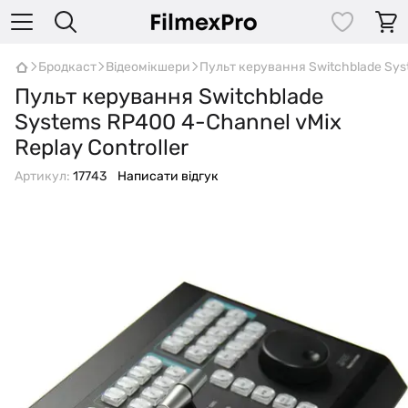
Бродкаст
Відеомікшери
Пульт керування Switchblade Syst
Пульт керування Switchblade
Systems RP400 4-Channel vMix
Replay Controller
Артикул:
17743
Написати відгук