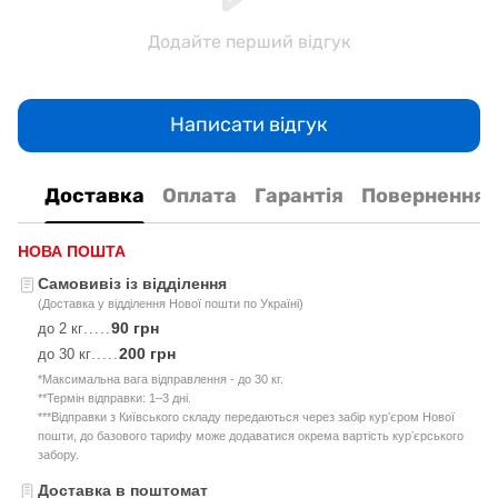
Додайте перший відгук
Написати відгук
Доставка
Оплата
Гарантія
Повернення
НОВА ПОШТА
Самовивіз із відділення
(Доставка у відділення Нової пошти по Україні)
90 грн
до 2 кг
.....
200 грн
до 30 кг
.....
*Максимальна вага відправлення - до 30 кг.
**Термін відправки: 1–3 дні.
***Відправки з Київського складу передаються через забір курʼєром Нової
пошти, до базового тарифу може додаватися окрема вартість курʼєрського
забору.
Доставка в поштомат