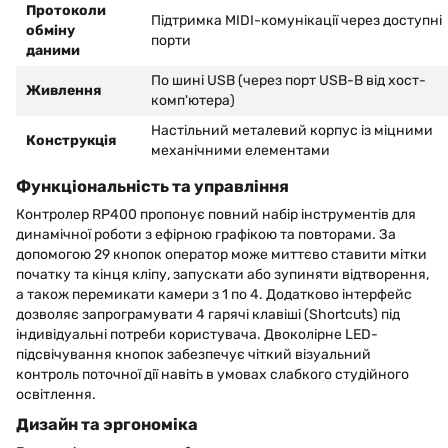
Протоколи
Підтримка MIDI-комунікації через доступні
обміну
порти
даними
По шині USB (через порт USB-B від хост-
Живлення
комп'ютера)
Настільний металевий корпус із міцними
Конструкція
механічними елементами
Функціональність та управління
Контролер RP400 пропонує повний набір інструментів для
динамічної роботи з ефірною графікою та повторами. За
допомогою 29 кнопок оператор може миттєво ставити мітки
початку та кінця кліпу, запускати або зупиняти відтворення,
а також перемикати камери з 1 по 4. Додатково інтерфейс
дозволяє запрограмувати 4 гарячі клавіші (Shortcuts) під
індивідуальні потреби користувача. Двоколірне LED-
підсвічування кнопок забезпечує чіткий візуальний
контроль поточної дії навіть в умовах слабкого студійного
освітлення.
Дизайн та эргономіка