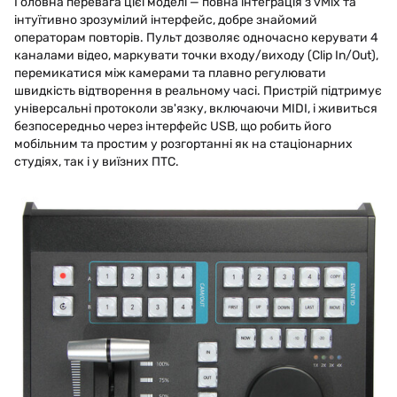
Головна перевага цієї моделі — повна інтеграція з vMix та
інтуїтивно зрозумілий інтерфейс, добре знайомий
операторам повторів. Пульт дозволяє одночасно керувати 4
каналами відео, маркувати точки входу/виходу (Clip In/Out),
перемикатися між камерами та плавно регулювати
швидкість відтворення в реальному часі. Пристрій підтримує
універсальні протоколи зв'язку, включаючи MIDI, і живиться
безпосередньо через інтерфейс USB, що робить його
мобільним та простим у розгортанні як на стаціонарних
студіях, так і у виїзних ПТС.