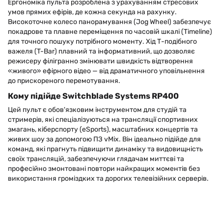
Ергономіка пульта розроблена з урахуванням стресових
умов прямих ефірів, де кожна секунда на рахунку.
Високоточне колесо панорамування (Jog Wheel) забезпечує
покадрове та плавне переміщення по часовій шкалі (Timeline)
для точного пошуку потрібного моменту. Хід Т-подібного
важеля (T-Bar) плавний та інформативний, що дозволяє
режисеру філігранно змінювати швидкість відтворення
«живого» ефірного відео — від драматичного уповільнення
до прискореного перемотування.
Кому підійде Switchblade Systems RP400
Цей пульт є обов'язковим інструментом для студій та
стримерів, які спеціалізуються на трансляції спортивних
змагань, кіберспорту (eSports), масштабних концертів та
живих шоу за допомогою ПЗ vMix. Він ідеально підійде для
команд, які прагнуть підвищити динаміку та видовищність
своїх трансляцій, забезпечуючи глядачам миттєві та
професійно змонтовані повтори найкращих моментів без
використання громіздких та дорогих телевізійних серверів.