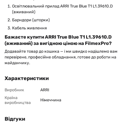
Освітлювальний прилад ARRI True Blue T1 L1.39610.D
(вживаний)
Барндори (шторки)
Кабель живлення
Бажаєте купити ARRI True Blue T1 L1.39610.D
(вживаний) за вигідною ціною на FilmexPro?
Додавайте товар до кошика — і ми швидко надішлемо вам
перевірене, професійне обладнання, готове до роботи на
майданчику.
Характеристики
Виробник
ARRI
Країна
Німеччина
виробництва
Відгуки