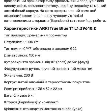
професійний прожектор типу френель, який поєднує в собі
високу якість світлового потоку, надійну механіку та міцний
алюмінієвий корпус. На фото представлений саме цей
вживаний екземпляр — він у чудовому стані, зі
встановленими шторками (барndoors) та готовий до роботи.
Характеристики ARRI True Blue T1 L1.39610.D
Тип приладу: френельний прожектор
Потужність: 1000 Вт
Тип лампи: CP/71 або аналог з цоколем G22
Діаметр лінзи: 150 мм
Кут розкриття променя: від 10° (спот) до 54° (флуд)
Фокусування: ручне, зручний поворотний механізм
Живлення: 230 В
Корпус: литий алюміній із термостійким покриттям
Розміри: приблизно 35 × 32 × 22 см
Вага: близько 6 кг
Шторки (барndoors): у комплекті
Кріплення: стандартна монтажна скоба (yoke)