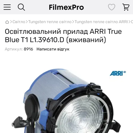
Світло
Tungsten тепле світло
Tungsten тепле світло ARRI
Освітлювальний прилад ARRI True
Blue T1 L1.39610.D (вживаний)
Артикул:
8916
Написати відгук