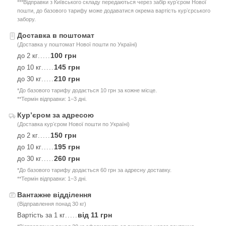
***Відправки з Київського складу передаються через забір курʼєром Нової
пошти, до базового тарифу може додаватися окрема вартість курʼєрського
забору.
Доставка в поштомат
(Доставка у поштомат Нової пошти по Україні)
100 грн
до 2 кг
.....
145 грн
до 10 кг
.....
210 грн
до 30 кг
.....
*До базового тарифу додається 10 грн за кожне місце.
**Термін відправки: 1–3 дні.
Курʼєром за адресою
(Доставка курʼєром Нової пошти по Україні)
150 грн
до 2 кг
.....
195 грн
до 10 кг
.....
260 грн
до 30 кг
.....
*До базового тарифу додається 60 грн за адресну доставку.
**Термін відправки: 1–3 дні.
Вантажне відділення
(Відправлення понад 30 кг)
від 11 грн
Вартість за 1 кг
.....