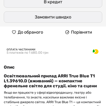
В кредит
Замовити швидко
До обраного
Порівняти
ОПЛАТА ЧАСТИНАМИ
5 платежів по 1 680.00 грн
Опис
Освітлювальний прилад ARRI True Blue T1
L1.39610.D (вживаний) — компактне
френельне світло для студії, кіно та сцени
Якщо ви працюєте у сфері відеопродакшну, театру або
телебачення, то знаєте, наскільки важливе якісне і
стабільне джерело світла. ARRI True Blue T1 — це компактний