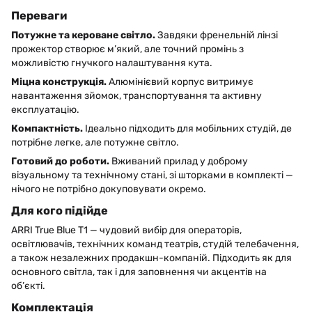
Переваги
Потужне та кероване світло.
Завдяки френельній лінзі
прожектор створює м’який, але точний промінь з
можливістю гнучкого налаштування кута.
Міцна конструкція.
Алюмінієвий корпус витримує
навантаження зйомок, транспортування та активну
експлуатацію.
Компактність.
Ідеально підходить для мобільних студій, де
потрібне легке, але потужне світло.
Готовий до роботи.
Вживаний прилад у доброму
візуальному та технічному стані, зі шторками в комплекті —
нічого не потрібно докуповувати окремо.
Для кого підійде
ARRI True Blue T1 — чудовий вибір для операторів,
освітлювачів, технічних команд театрів, студій телебачення,
а також незалежних продакшн-компаній. Підходить як для
основного світла, так і для заповнення чи акцентів на
об’єкті.
Комплектація