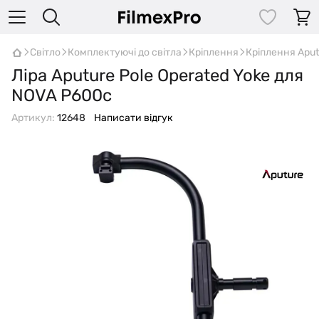
Світло
Комплектуючі до світла
Кріплення
Кріплення Aput
Ліра Aputure Pole Operated Yoke для
NOVA P600c
Артикул:
12648
Написати відгук