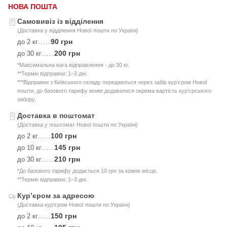
НОВА ПОШТА
Самовивіз із відділення
(Доставка у відділення Нової пошти по Україні)
90 грн
до 2 кг
.....
200 грн
до 30 кг
.....
*Максимальна вага відправлення - до 30 кг.
**Термін відправки: 1–3 дні.
***Відправки з Київського складу передаються через забір курʼєром Нової
пошти, до базового тарифу може додаватися окрема вартість курʼєрського
забору.
Доставка в поштомат
(Доставка у поштомат Нової пошти по Україні)
100 грн
до 2 кг
.....
145 грн
до 10 кг
.....
210 грн
до 30 кг
.....
*До базового тарифу додається 10 грн за кожне місце.
**Термін відправки: 1–3 дні.
Курʼєром за адресою
(Доставка курʼєром Нової пошти по Україні)
150 грн
до 2 кг
.....