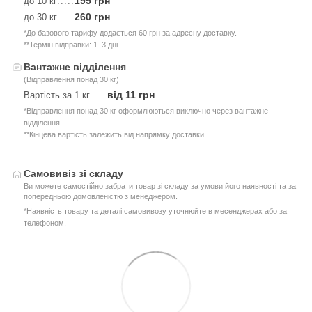
195 грн
до 10 кг
.....
260 грн
до 30 кг
.....
*До базового тарифу додається 60 грн за адресну доставку.
**Термін відправки: 1–3 дні.
Вантажне відділення
(Відправлення понад 30 кг)
від 11 грн
Вартість за 1 кг
.....
*Відправлення понад 30 кг оформлюються виключно через вантажне
відділення.
**Кінцева вартість залежить від напрямку доставки.
Самовивіз зі складу
Ви можете самостійно забрати товар зі складу за умови його наявності та за
попередньою домовленістю з менеджером.
*Наявність товару та деталі самовивозу уточнюйте в месенджерах або за
телефоном.