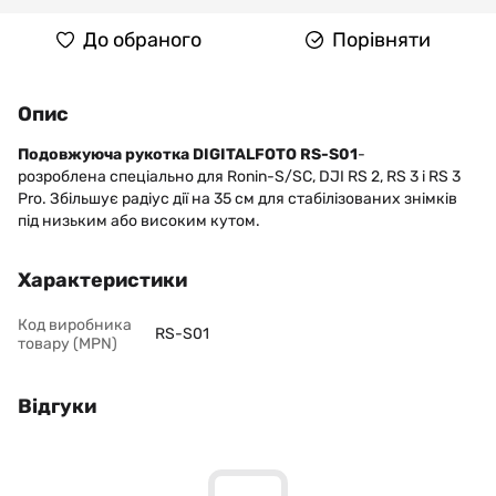
До обраного
Порівняти
Опис
Подовжуюча рукотка DIGITALFOTO RS-S01
-
розроблена спеціально для Ronin-S/SC, DJI RS 2, RS 3 і RS 3
Pro. Збільшує радіус дії на 35 см для стабілізованих знімків
під низьким або високим кутом.
Характеристики
Код виробника
RS-S01
товару (MPN)
Відгуки