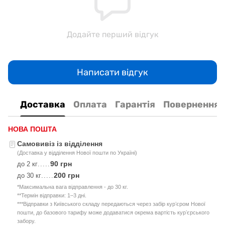
Додайте перший відгук
Написати відгук
Доставка
Оплата
Гарантія
Повернення
НОВА ПОШТА
Самовивіз із відділення
(Доставка у відділення Нової пошти по Україні)
90 грн
до 2 кг
.....
200 грн
до 30 кг
.....
*Максимальна вага відправлення - до 30 кг.
**Термін відправки: 1–3 дні.
***Відправки з Київського складу передаються через забір курʼєром Нової
пошти, до базового тарифу може додаватися окрема вартість курʼєрського
забору.