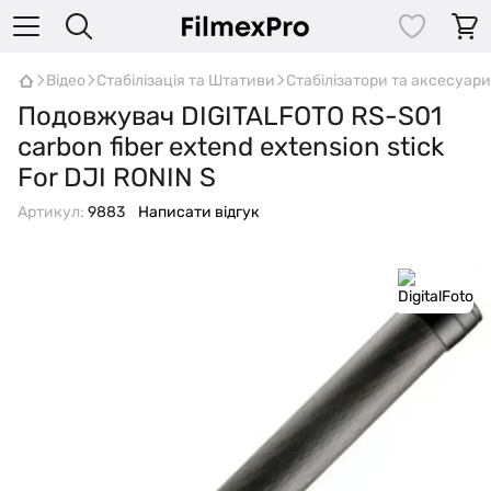
Відео
Стабілізація та Штативи
Стабілізатори та аксесуари
Подовжувач DIGITALFOTO RS-S01
carbon fiber extend extension stick
For DJI RONIN S
Артикул:
9883
Написати відгук