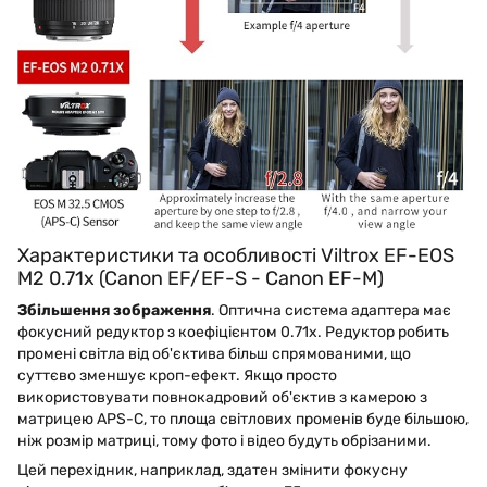
Характеристики та особливості Viltrox EF-EOS
M2 0.71x (Canon EF/EF-S - Canon EF-M)
Збільшення зображення
. Оптична система адаптера має
фокусний редуктор з коефіцієнтом 0.71x. Редуктор робить
промені світла від об'єктива більш спрямованими, що
суттєво зменшує кроп-ефект. Якщо просто
використовувати повнокадровий об'єктив з камерою з
матрицею APS-C, то площа світлових променів буде більшою,
ніж розмір матриці, тому фото і відео будуть обрізаними.
Цей перехідник, наприклад, здатен змінити фокусну