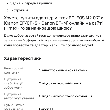
Задня й передня кришки.
Інструкція.
Хочете купити адаптер Viltrox EF-EOS M2 0.71x
(Canon EF/EF-S - Canon EF-M) онлайн на сайті
FilmexPro за найкращою ціною?
Дуже добре, звертайтесь до менеджера якщо залишились
запитання й оформлюйте замовлення зручним способом. А
коли протестуєте адаптер, напишіть про нього відгук!
Характеристики
Електронні
З електронними контактами
контакти
Підтримка
стабілізації
З підтримкою стабілізації
зображення
Підтримка
З підтримкою автофокусування
автофокусування
Сумісність з
об'єктивом
Canon EF