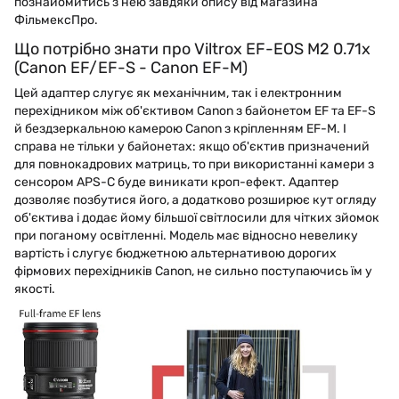
познайомитись з нею завдяки опису від магазина
ФільмексПро.
Що потрібно знати про Viltrox EF-EOS M2 0.71x
(Canon EF/EF-S - Canon EF-M)
Цей адаптер слугує як механічним, так і електронним
перехідником між об'єктивом Canon з байонетом EF та EF-S
й бездзеркальною камерою Canon з кріпленням EF-M. І
справа не тільки у байонетах: якщо об'єктив призначений
для повнокадрових матриць, то при використанні камери з
сенсором APS-C буде виникати кроп-ефект. Адаптер
дозволяє позбутися його, а додатково розширює кут огляду
об'єктива і додає йому більшої світлосили для чітких зйомок
при поганому освітленні. Модель має відносно невелику
вартість і слугує бюджетною альтернативою дорогих
фірмових перехідників Canon, не сильно поступаючись їм у
якості.