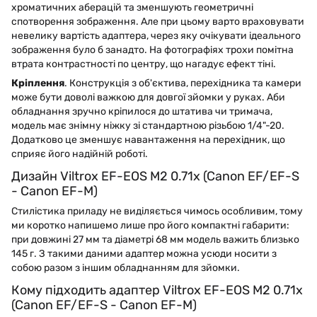
хроматичних аберацій та зменшують геометричні
спотворення зображення. Але при цьому варто враховувати
невелику вартість адаптера, через яку очікувати ідеального
зображення було б занадто. На фотографіях трохи помітна
втрата контрастності по центру, що нагадує ефект тіні.
Кріплення
. Конструкція з об'єктива, перехідника та камери
може бути доволі важкою для довгої зйомки у руках. Аби
обладнання зручно кріпилося до штатива чи тримача,
модель має знімну ніжку зі стандартною різьбою 1/4"-20.
Додатково це зменшує навантаження на перехідник, що
сприяє його надійній роботі.
Дизайн Viltrox EF-EOS M2 0.71x (Canon EF/EF-S
- Canon EF-M)
Стилістика приладу не виділяється чимось особливим, тому
ми коротко напишемо лише про його компактні габарити:
при довжині 27 мм та діаметрі 68 мм модель важить близько
145 г. З такими даними адаптер можна усюди носити з
собою разом з іншим обладнанням для зйомки.
Кому підходить адаптер Viltrox EF-EOS M2 0.71x
(Canon EF/EF-S - Canon EF-M)