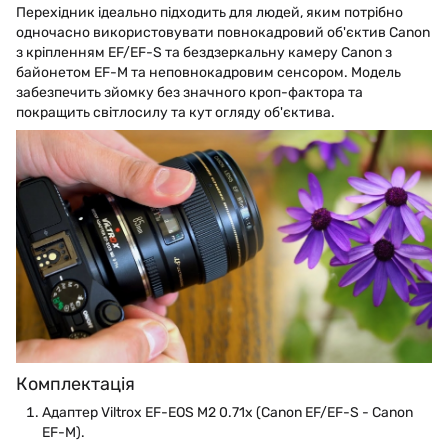
Перехідник ідеально підходить для людей, яким потрібно
одночасно використовувати повнокадровий об'єктив Canon
з кріпленням EF/EF-S та бездзеркальну камеру Canon з
байонетом EF-M та неповнокадровим сенсором. Модель
забезпечить зйомку без значного кроп-фактора та
покращить світлосилу та кут огляду об'єктива.
Комплектація
Адаптер Viltrox EF-EOS M2 0.71x (Canon EF/EF-S - Canon
EF-M).