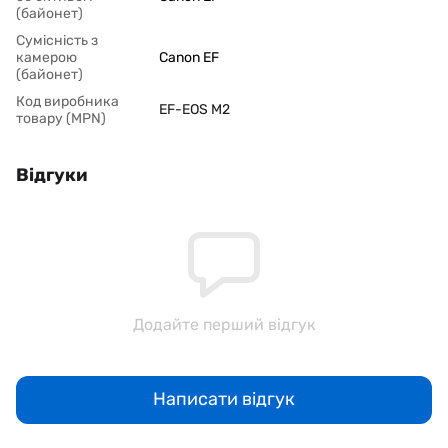
(байонет)
Сумісність з
камерою
Canon EF
(байонет)
Код виробника
EF-EOS M2
товару (MPN)
Відгуки
Додайте перший відгук
Написати відгук