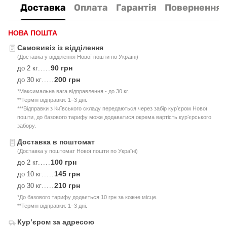
Доставка
Оплата
Гарантія
Повернення
НОВА ПОШТА
Самовивіз із відділення
(Доставка у відділення Нової пошти по Україні)
90 грн
до 2 кг
.....
200 грн
до 30 кг
.....
*Максимальна вага відправлення - до 30 кг.
**Термін відправки: 1–3 дні.
***Відправки з Київського складу передаються через забір курʼєром Нової
пошти, до базового тарифу може додаватися окрема вартість курʼєрського
забору.
Доставка в поштомат
(Доставка у поштомат Нової пошти по Україні)
100 грн
до 2 кг
.....
145 грн
до 10 кг
.....
210 грн
до 30 кг
.....
*До базового тарифу додається 10 грн за кожне місце.
**Термін відправки: 1–3 дні.
Курʼєром за адресою