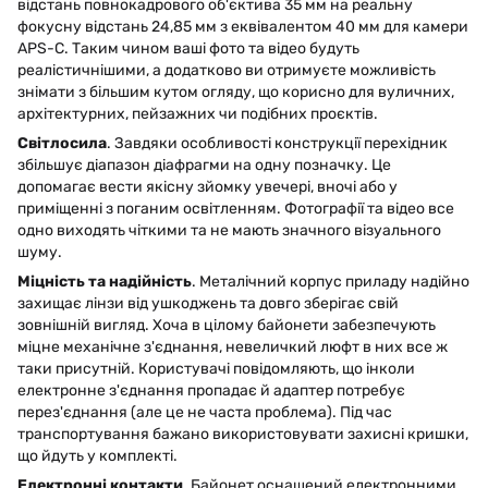
відстань повнокадрового об'єктива 35 мм на реальну
фокусну відстань 24,85 мм з еквівалентом 40 мм для камери
APS-C. Таким чином ваші фото та відео будуть
реалістичнішими, а додатково ви отримуєте можливість
знімати з більшим кутом огляду, що корисно для вуличних,
архітектурних, пейзажних чи подібних проєктів.
Світлосила
. Завдяки особливості конструкції перехідник
збільшує діапазон діафрагми на одну позначку. Це
допомагає вести якісну зйомку увечері, вночі або у
приміщенні з поганим освітленням. Фотографії та відео все
одно виходять чіткими та не мають значного візуального
шуму.
Міцність та надійність
. Металічний корпус приладу надійно
захищає лінзи від ушкоджень та довго зберігає свій
зовнішній вигляд. Хоча в цілому байонети забезпечують
міцне механічне з'єднання, невеличкий люфт в них все ж
таки присутній. Користувачі повідомляють, що інколи
електронне з'єднання пропадає й адаптер потребує
перез'єднання (але це не часта проблема). Під час
транспортування бажано використовувати захисні кришки,
що йдуть у комплекті.
Електронні контакти
. Байонет оснащений електронними