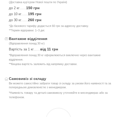
(Доставка курʼєром Нової пошти по Україні)
150 грн
до 2 кг
.....
195 грн
до 10 кг
.....
260 грн
до 30 кг
.....
*До базового тарифу додається 60 грн за адресну доставку.
**Термін відправки: 1–3 дні.
Вантажне відділення
(Відправлення понад 30 кг)
від 11 грн
Вартість за 1 кг
.....
*Відправлення понад 30 кг оформлюються виключно через вантажне
відділення.
**Кінцева вартість залежить від напрямку доставки.
Самовивіз зі складу
Ви можете самостійно забрати товар зі складу за умови його наявності та за
попередньою домовленістю з менеджером.
*Наявність товару та деталі самовивозу уточнюйте в месенджерах або за
телефоном.