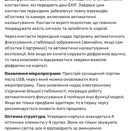
контактами, які передають дані EXIF. Завдяки цим
контактам перехідник забезпечує повну взаємодію
об'єктива та камери, включаючи автоматичні
налаштування. Контакти вкриті позолотою, що повинно
покращувати якість сигналу та запобігати їх корозії.
Через контакти перехідник надає підтримку автоматичного
фокусування, стабілізації зображення (звичайно, якщо сам
об'єктив її підтримує) та автоматичні налаштування
експозиції. Але якщо ви хочете керувати діафрагмою вручну,
то така можливість відкривається завдяки важелю
діафрагми на корпусі.
Оновлення мікропрограми
. Пристрій оснащений портом
micro USB, через який можна оновлювати його
мікропрограму. Таке оновлення надає електронному
з'єднанню більшої стабільності, покращує роботу
автоматичного фокусування й поліпшує інші функції моделі.
Якщо ви тільки придбали адаптери, то в першу чергу
рекомендується оновити його прошивку.
Оптична структура.
Усередині корпуса знаходяться 4
оптичних елементи у 4 групах. Вони не тільки звужують
промені світла, але й відповідають за зменшення