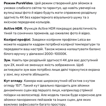
Режим PureVideo
. Цей режим створений для зйомок в
умовах слабкого світла та гарантує, що навіть увечері на
вулиці ваші фото й відео будуть мати справжню роздільну
здатність 4К без характерного візуального шуму та з
якісною передачею кольорів.
Active HDR
. Функція Active HDR покращує реалістичність
тіней та сонячних променів, що оживляє фото й відео.
Колірні профілі
. Завдяки колірним профілям Leica ви
можете надавати кадрам потрібної колірної температури та
передавати ваш настрій. Також можна налаштувати баланс
білого вручну у діапазоні 2000–10000K.
Зум
. Навіть при роздільній здатності 4К для вас доступний
зум 2Х, який не зменшує якість зображення. Щоб
активувати зум вам потрібно лише двічі торкнутися екрана
у зоні, яку хочете збільшити.
Кут огляду
. Камера має ширококутний об'єктив з кутом
огляду 157°. Такий кут ідеально підходить для зйомки
динамічних сцен від першого лиця, наприклад стрімкої
поїздки на велосипеді. Але модель також буде корисною для
зйомки панорамних пейзажів та інших сцен, для яких
важливо зафіксувати багато простору.