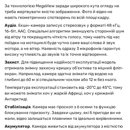
За технологією MegaView заради широкого кута огляду не
треба жертвувати якістю зображення. Фото й відео не
мають геометричних спотворень по всій площі кадру.
Аудіо
. Екшн-камера записує стереозвук у форматі 48 кГц,
16-біт, AAC. Спеціальні алгоритми зменшують сторонній шум
від вітру та покращують чіткість голосу, тому навіть під час
поїздки на мотоциклі буде чутно саме ваші слова й звук
мотора, а не вітер. Наявність одразу 3 мікрофонів гарантує
високу чутливість до звуків та їх точне відтворення.
Захист
. Для підвищення надійності експлуатації модель
отримала знімну захисну кришку об'єктива та міцний фліп-
екран. Наприклад, камера здатна знімати під водою на
глибині до 60 м зі спеціальним чохлом або 12 м без нього.
Температура експлуатації становить від -20ºC до 45ºC, тому
ви можете знімати хоч у жаркій Африці, хоч у крижаній
Антарктиді.
Стабілізація
. Камера має гіроскоп з 6 осями та функцію
блокування горизонту. Завдяки цьому, які б пригоди ви не
мали, відео залишаться плавними та ідеально вирівняними.
Акумулятор
. Камера живиться від акумулятора з місткістю