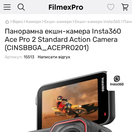
Відео
Камери
Екшн-камери
Екшн-камери Insta360
Пано
Панорамна екшн-камера Insta360
Ace Pro 2 Standard Action Camera
(CINSBBGA_ACEPRO201)
Артикул:
15513
Написати відгук