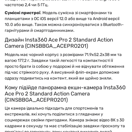
частотою 2,4 чи 5 ГГц.
Сумісні пристрої
. Модель сумісна зі смартфонами та
планшетами з ОС iOS версії 12.0 або вище та Android версії
10.0 або вище. Також можна синхронізуватися з Bluetooth-
гарнітурами й смартгодинниками.
Дизайн Insta360 Ace Pro 2 Standard Action
Camera (CINSBBGA_ACEPRO201)
Модель має чорний корпус з розмірами 71.9x52.2x38 мм та
вагою 177,2 г. Завдяки такій легкості та компактності її
просто брати із собою у подорожі й не відчувати обтяження
під час стрімкого руху. А висувний фліп-екран допоможе
одразу подивитись на контент, який ви щойно зняли.
Кому підійде панорамна екшн-камера Insta360
Ace Pro 2 Standard Action Camera
(CINSBBGA_ACEPRO201)
Ця камера ідеально підходить для спортсменів та
екстремалів, які хочуть поділитися з глядачами у
соцмережах своїми пригодами. Камера знімає відео 8K з 30
кадрами в секунду та має стабілізацію завдяки гіроскопу та
прив'язці до горизонту, тому контент виходить вкрай