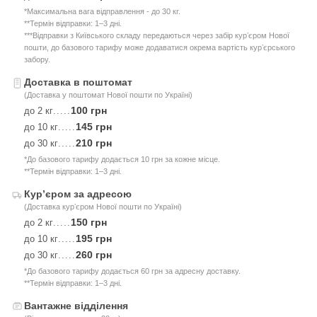
*Максимальна вага відправлення - до 30 кг.
**Термін відправки: 1–3 дні.
***Відправки з Київського складу передаються через забір курʼєром Нової
пошти, до базового тарифу може додаватися окрема вартість курʼєрського
забору.
Доставка в поштомат
(Доставка у поштомат Нової пошти по Україні)
100 грн
до 2 кг
.....
145 грн
до 10 кг
.....
210 грн
до 30 кг
.....
*До базового тарифу додається 10 грн за кожне місце.
**Термін відправки: 1–3 дні.
Курʼєром за адресою
(Доставка курʼєром Нової пошти по Україні)
150 грн
до 2 кг
.....
195 грн
до 10 кг
.....
260 грн
до 30 кг
.....
*До базового тарифу додається 60 грн за адресну доставку.
**Термін відправки: 1–3 дні.
Вантажне відділення