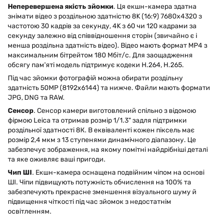
Неперевершена якість зйомки
. Ця екшн-камера здатна
знімати відео з роздільною здатністю 8K (16:9) 7680x4320 з
частотою 30 кадрів за секунду, 4K з 60 чи 120 кадрами за
секунду залежно від співвідношення сторін (звичайно є і
менша роздільна здатність відео). Відео мають формат MP4 з
максимальним бітрейтом 180 Мбіт/с. Для заощадження
обсягу пам'яті модель підтримує кодеки H.264, H.265.
Під час зйомки фотографій можна обирати роздільну
здатність 50MP (8192x6144) та нижче. Файли мають формати
JPG, DNG та RAW.
Сенсор
. Сенсор камери виготовлений спільно з відомою
фірмою Leica та отримав розмір 1/1.3" задля підтримки
роздільної здатності 8К. В еквіваленті кожен піксель має
розмір 2,4 мкм з 13 ступенями динамічного діапазону. Це
забезпечує зображення, на якому помітні найдрібніші деталі
та яке оживляє ваші пригоди.
Чип ШІ
. Екшн-камера оснащена подвійним чіпом на основі
ШІ. Чіпи підвищують потужність обчислення на 100% та
забезпечують прекрасне зменшення візуального шуму й
підвищення чіткості під час зйомок з недостатнім
освітленням.