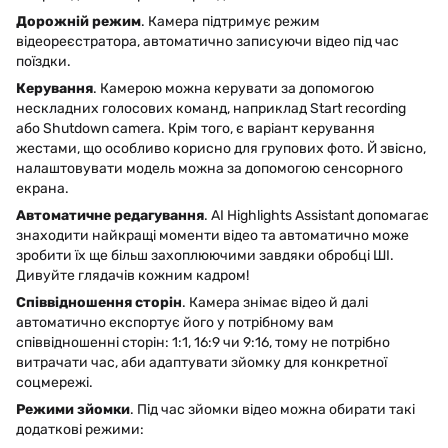
Дорожній режим
. Камера підтримує режим
відеореєстратора, автоматично записуючи відео під час
поїздки.
Керування
. Камерою можна керувати за допомогою
нескладних голосових команд, наприклад Start recording
або Shutdown camera. Крім того, є варіант керування
жестами, що особливо корисно для групових фото. Й звісно,
налаштовувати модель можна за допомогою сенсорного
екрана.
Автоматичне редагування
. AI Highlights Assistant допомагає
знаходити найкращі моменти відео та автоматично може
зробити їх ще більш захоплюючими завдяки обробці ШІ.
Дивуйте глядачів кожним кадром!
Співвідношення сторін
. Камера знімає відео й далі
автоматично експортує його у потрібному вам
співвідношенні сторін: 1:1, 16:9 чи 9:16, тому не потрібно
витрачати час, аби адаптувати зйомку для конкретної
соцмережі.
Режими зйомки
. Під час зйомки відео можна обирати такі
додаткові режими: