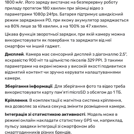
1800 мАг. Його заряду вистачає на безперервну роботу
приладу протягом 180 хвилин при зйомці відео з
параметрами 1080p 24fps. Батарея підтримує швидкісний
режим заряджання PD, при якому акумулятор заряджається
на 80% лише за 18 хвилин, а на 100% за 47 хвилин.
Цікава функція зворотньої зарядки, при якій камеру можна
використовувати як повербанк та заряджати від неї
смартфон чи інший гаджет.
Дисплей
. Камера має сенсорний дисплей з діагоналлю 2,5",
яскравістю 900 ніт та щільністю пікселів 329 PPI. З такими
параметрами на екрані можна у високій якості подивитися
відзнятий контент чи зручно керувати налаштуваннями
камери.
Зберігання інформації
. Для зберігання фото та відео треба
використовувати карту пам'яті microSD з обсягом до 1 ТБ.
Кріплення
. В комплектації є магнітна система кріплення,
яка дозволяє за кілька секунд змінити розміщення камери.
Інтеграція зі статистикою активності
. Модель може в
режимі онлайн накладати статистику GPS чи, наприклад,
пульсу завдяки інтеграції зі смартфоном або
смартгодинників різних брендів.