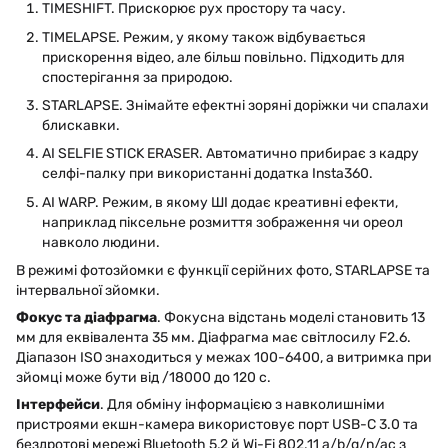
TIMESHIFT. Прискорює рух простору та часу.
TIMELAPSE. Режим, у якому також відбувається
прискорення відео, але більш повільно. Підходить для
спостерігання за природою.
STARLAPSE. Знімайте ефектні зоряні доріжки чи спалахи
блискавки.
AI SELFIE STICK ERASER. Автоматично прибирає з кадру
селфі-палку при використанні додатка Insta360.
AI WARP. Режим, в якому ШІ додає креативні ефекти,
наприклад піксельне розмиття зображення чи ореол
навколо людини.
В режимі фотозйомки є функції серійних фото, STARLAPSE та
інтервальної зйомки.
Фокус та діафрагма
. Фокусна відстань моделі становить 13
мм для еквівалента 35 мм. Діафрагма має світлосилу F2.6.
Діапазон ISO знаходиться у межах 100-6400, а витримка при
зйомці може бути від /18000 до 120 с.
Інтерфейси
. Для обміну інформацією з навколишніми
пристроями екшн-камера використовує порт USB-C 3.0 та
бездротові мережі Bluetooth 5,2 й Wi-Fi 802.11 a/b/g/n/ac з