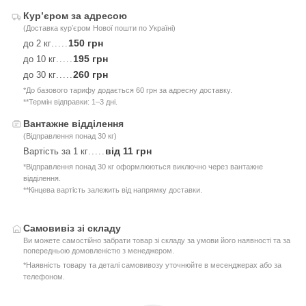
Курʼєром за адресою
(Доставка курʼєром Нової пошти по Україні)
150 грн
до 2 кг
.....
195 грн
до 10 кг
.....
260 грн
до 30 кг
.....
*До базового тарифу додається 60 грн за адресну доставку.
**Термін відправки: 1–3 дні.
Вантажне відділення
(Відправлення понад 30 кг)
від 11 грн
Вартість за 1 кг
.....
*Відправлення понад 30 кг оформлюються виключно через вантажне
відділення.
**Кінцева вартість залежить від напрямку доставки.
Самовивіз зі складу
Ви можете самостійно забрати товар зі складу за умови його наявності та за
попередньою домовленістю з менеджером.
*Наявність товару та деталі самовивозу уточнюйте в месенджерах або за
телефоном.