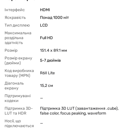
Інтерфейс
HDMI
Яскравість
Понад 1000 ніт
Тип дисплею
LCD
Максимальна
роздільна
Full HD
здатність
Розмір
151.4 х 89.1 мм
Розмір екрану
5-7 дюймів
(дюйми)
Код виробника
R6II Lite
товару (MPN)
Діагональ
15,2 см
екрану
Підтримувані
—
кодеки
Підтримка 3D-
Підтримка 3D LUT (завантаження .cube),
LUT та HDR
false color, focus peaking, waveform
Носії, що
—
підключаються