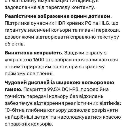
більш плавну візуалізацію та підвищує
задоволення від перегляду контенту.
Реалістичне зображення одним дотиком
.
Підтримка сучасних HDR кривих PQ та HLG, що
гарантує насичені кольори та плавні переходи,
дозволяючи відтворювати справжню текстуру
об'єктів.
Виняткова яскравість
. Завдяки екрану з
яскравістю 1600 ніт, зображення залишається
чітким і природним навіть при яскравому
прямому освітленні.
Чудовий дисплей із широкою кольоровою
гамою
. Покриття 99,5% DCI-P3, професійна
точність передачі кольору без відхилень
забезпечує відтворення реалістичних відтінків;
10-бітна глибина кольору дозволяє розрізняти
найдрібніші деталі та насолоджуватися красою
справжніх кольорів.