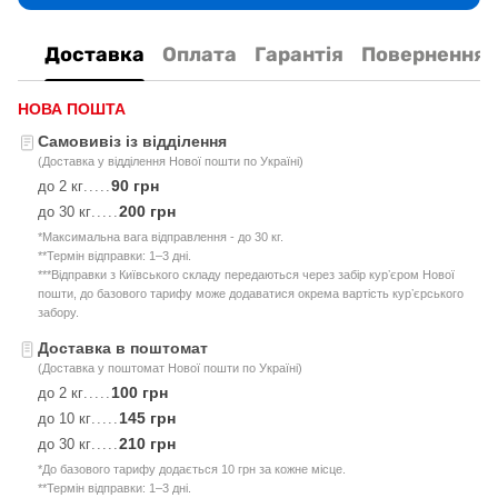
Доставка
Оплата
Гарантія
Повернення
НОВА ПОШТА
Самовивіз із відділення
(Доставка у відділення Нової пошти по Україні)
90 грн
до 2 кг
.....
200 грн
до 30 кг
.....
*Максимальна вага відправлення - до 30 кг.
**Термін відправки: 1–3 дні.
***Відправки з Київського складу передаються через забір курʼєром Нової
пошти, до базового тарифу може додаватися окрема вартість курʼєрського
забору.
Доставка в поштомат
(Доставка у поштомат Нової пошти по Україні)
100 грн
до 2 кг
.....
145 грн
до 10 кг
.....
210 грн
до 30 кг
.....
*До базового тарифу додається 10 грн за кожне місце.
**Термін відправки: 1–3 дні.