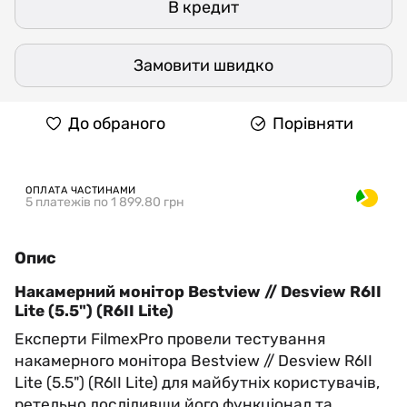
В кредит
Замовити швидко
До обраного
Порівняти
ОПЛАТА ЧАСТИНАМИ
5 платежів по 1 899.80 грн
Опис
Накамерний монітор Bestview // Desview R6II
Lite (5.5") (R6II Lite)
Експерти FilmexPro провели тестування
накамерного монітора Bestview // Desview R6II
Lite (5.5") (R6II Lite) для майбутніх користувачів,
ретельно дослідивши його функціонал та