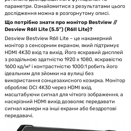
параметри. Ознайомитися з результатами цього
дослідження можна в розгорнутому описі.
Що потрібно знати про монітор Bestview //
Desview R6II Lite (5.5") (R6II Lite)?
Desview Bestview R6II Lite – це накамерний
монітор з сенсорним екраном, який підтримує
HDMI 4K30 вхід та вихід. Його яскравий дисплей
з роздільною здатністю 1920 x 1080, яскравістю
1600 кд/м² і контрастністю 1000:1 робить його
ідеальним для зйомки на вулиці без
використання сонцезахисного козирка. Монітор
обробляє DCI 4K30 через HDMI вхід,
масштабуючи сигнал для чіткого зображення, а
наскрізний HDMI вихід дозволяє передавати
сигнал камери на інші екрани або бездротові
передавачі.