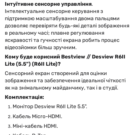
Інтуїтивне сенсорне управління
.
Інтелектуальне сенсорне керування з
підтримкою масштабування двома пальцями
дозволяє перевіряти будь-які деталі зображення
в реальному часі; плавне регулювання
яскравості та гучності екрана робить процес
відеозйомки більш зручним.
Кому буде корисний Bestview // Desview R6II
Lite (5.5") (R6II Lite)?
Сенсорний екран створений для оцінки
зображення та забезпечення ідеальної чіткості
як на знімальному майданчику, так і в студії.
Комплектація:
Монітор Desview R6II Lite 5.5".
Кабель Micro-HDMI.
Міні-кабель HDMI.