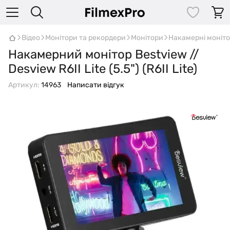
Відео
Монітори та рекордери
Монітори
Накамерні моніт
Накамерний монітор Bestview //
Desview R6II Lite (5.5") (R6II Lite)
Артикул:
14963
Написати відгук