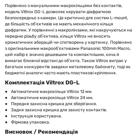
Порівняно з мануальними макрокільцями без контактів,
модель Viltrox DG-L дозволяє керувати діафрагмою
безпосередньо з камери. Це критично для систем L-mount,
де більшість об'єктивів не мають механічного кільця
діафрагми. У порівнянні з макролінзами, які накручуються на
передню різьбу об'єктива, кільця Viltrox не вносять
хроматичних аберацій чи спотворень у картинку. Порівняно
з оригінальними макрооб'єктивами Panasonic 100mm Macro,
цей набір є значно дешевшим та компактнішим, хоча й
вимагає ближчої відстані до об'єкта. Також Viltrox виграє у
багатьох конкурентів завдяки металевому байонету, тоді як
бюджетні аналоги часто мають пластикові кріплення.
Комплектація Viltrox DG-L
● Автоматичне макрокільце Viltrox 12 мм.
● Автоматичне макрокільце Viltrox 24 мм.
● Передня захисна кришка для зберігання.
● Задня захисна кришка для захисту контактів.
● Інструкція користувача.
● Фірмова упаковка.
Висновок / Рекомендація