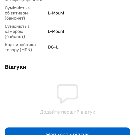
Сумісність з
об'єктивом
L-Mount
(байонет)
Сумісність з
камерою
L-Mount
(байонет)
Код виробника
DG-L
товару (MPN)
Відгуки
Додайте перший відгук
Написати відгук