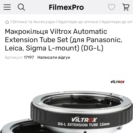
Оптика та Аксесуари
Адаптери до оптики
Адаптери до опт
Макрокільця Viltrox Automatic
Extension Tube Set (для Panasonic,
Leica, Sigma L-mount) (DG-L)
Артикул:
17197
Написати відгук