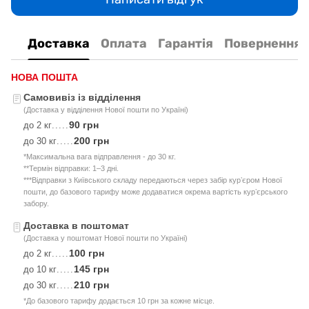
Доставка
Оплата
Гарантія
Повернення
НОВА ПОШТА
Самовивіз із відділення
(Доставка у відділення Нової пошти по Україні)
90 грн
до 2 кг
.....
200 грн
до 30 кг
.....
*Максимальна вага відправлення - до 30 кг.
**Термін відправки: 1–3 дні.
***Відправки з Київського складу передаються через забір курʼєром Нової
пошти, до базового тарифу може додаватися окрема вартість курʼєрського
забору.
Доставка в поштомат
(Доставка у поштомат Нової пошти по Україні)
100 грн
до 2 кг
.....
145 грн
до 10 кг
.....
210 грн
до 30 кг
.....
*До базового тарифу додається 10 грн за кожне місце.