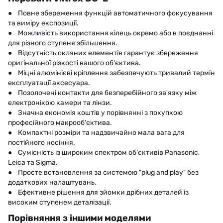
● Повне збереження функцій автоматичного фокусування
та виміру експозиції.
● Можливість використання кілець окремо або в поєднанні
для різного ступеня збільшення.
● Відсутність скляних елементів гарантує збереження
оригінальної різкості вашого об'єктива.
● Міцні алюмінієві кріплення забезпечують тривалий термін
експлуатації аксесуара.
● Позолочені контакти для безперебійного зв'язку між
електронікою камери та лінзи.
● Значна економія коштів у порівнянні з покупкою
професійного макрооб'єктива.
● Компактні розміри та надзвичайно мала вага для
постійного носіння.
● Сумісність із широким спектром об'єктивів Panasonic,
Leica та Sigma.
● Просте встановлення за системою "plug and play" без
додаткових налаштувань.
● Ефективне рішення для зйомки дрібних деталей із
високим ступенем деталізації.
Порівняння з іншими моделями