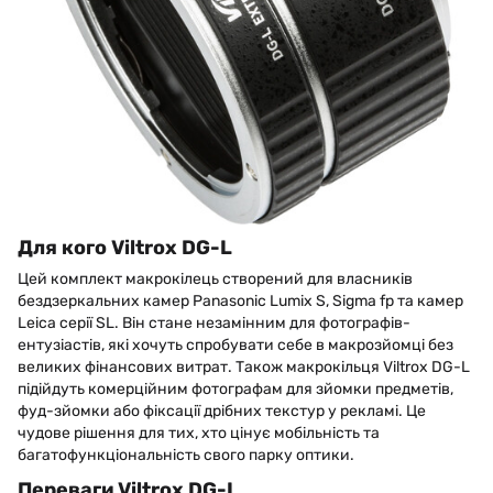
Для кого Viltrox DG-L
Цей комплект макрокілець створений для власників
бездзеркальних камер Panasonic Lumix S, Sigma fp та камер
Leica серії SL. Він стане незамінним для фотографів-
ентузіастів, які хочуть спробувати себе в макрозйомці без
великих фінансових витрат. Також макрокільця Viltrox DG-L
підійдуть комерційним фотографам для зйомки предметів,
фуд-зйомки або фіксації дрібних текстур у рекламі. Це
чудове рішення для тих, хто цінує мобільність та
багатофункціональність свого парку оптики.
Переваги Viltrox DG-L