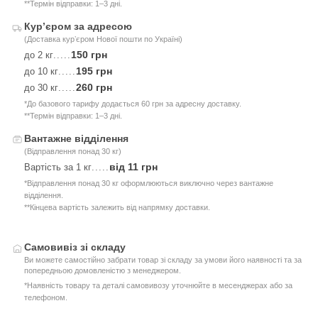
**Термін відправки: 1–3 дні.
Курʼєром за адресою
(Доставка курʼєром Нової пошти по Україні)
150 грн
до 2 кг
.....
195 грн
до 10 кг
.....
260 грн
до 30 кг
.....
*До базового тарифу додається 60 грн за адресну доставку.
**Термін відправки: 1–3 дні.
Вантажне відділення
(Відправлення понад 30 кг)
від 11 грн
Вартість за 1 кг
.....
*Відправлення понад 30 кг оформлюються виключно через вантажне
відділення.
**Кінцева вартість залежить від напрямку доставки.
Самовивіз зі складу
Ви можете самостійно забрати товар зі складу за умови його наявності та за
попередньою домовленістю з менеджером.
*Наявність товару та деталі самовивозу уточнюйте в месенджерах або за
телефоном.