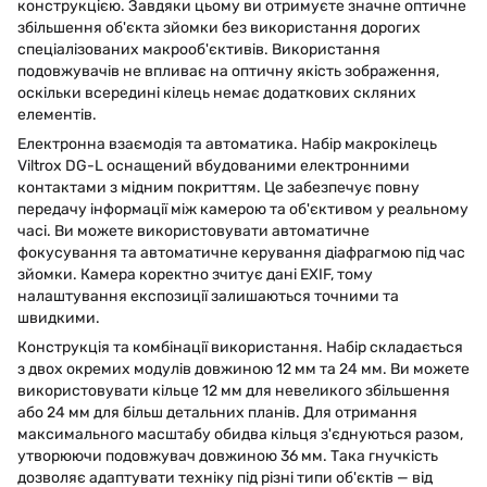
конструкцією. Завдяки цьому ви отримуєте значне оптичне
збільшення об'єкта зйомки без використання дорогих
спеціалізованих макрооб'єктивів. Використання
подовжувачів не впливає на оптичну якість зображення,
оскільки всередині кілець немає додаткових скляних
елементів.
Електронна взаємодія та автоматика. Набір макрокілець
Viltrox DG-L оснащений вбудованими електронними
контактами з мідним покриттям. Це забезпечує повну
передачу інформації між камерою та об'єктивом у реальному
часі. Ви можете використовувати автоматичне
фокусування та автоматичне керування діафрагмою під час
зйомки. Камера коректно зчитує дані EXIF, тому
налаштування експозиції залишаються точними та
швидкими.
Конструкція та комбінації використання. Набір складається
з двох окремих модулів довжиною 12 мм та 24 мм. Ви можете
використовувати кільце 12 мм для невеликого збільшення
або 24 мм для більш детальних планів. Для отримання
максимального масштабу обидва кільця з'єднуються разом,
утворюючи подовжувач довжиною 36 мм. Така гнучкість
дозволяє адаптувати техніку під різні типи об'єктів — від