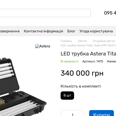
095 
 повернення
Контактна інформація
Блог
Угода користувача
Головна
Світло
Студійне світло
LED трубка Astera Titan Tube (FP1-SET) 
LED трубка Astera Tita
В наявності
Артикул: 7475
Напис
340 000 грн
Кількість в комплекті
8 шт
Купити