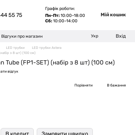
Графік роботи:
444 55 75
Мій кошик
Пн-Пт:
10:00–18:00
Сб:
10:00–14:00
Вхід
Укр
Відгуки про магазин
LED трубки
LED трубки Astera
(набір з 8 шт) (100 см)
n Tube (FP1-SET) (набір з 8 шт) (100 см)
ати відгук
Порівняти
В бажання
В кредит
Замовити швидко