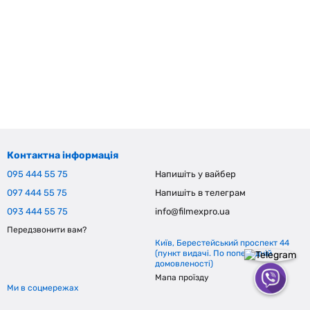
Контактна інформація
095 444 55 75
Напишіть у вайбер
097 444 55 75
Напишіть в телеграм
093 444 55 75
info@filmexpro.ua
Передзвонити вам?
Київ, Берестейський проспект 44
(пункт видачі. По попередній
домовленості)
Мапа проїзду
Ми в соцмережах