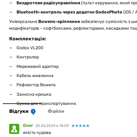
Бездротове радіоуправління
(пульт керування, який пр
Bluetooth-контроль через додаток GodoxPhoto
(iOS / 
Універсальне
Bowens-кріплення
забезпечує сумісність з ш
модифікаторів – софтбоксами, рефлекторами, насадками то
Комплектація:
Godox VL200
Контролер
Мережевий адаптер
Кабель живлення
Рефлектор Bowens
Захисна кришка
Сумка для транспортування.
Відгуки
Файли
1
Олег
20.06.2024 в 18:09
якість чудова