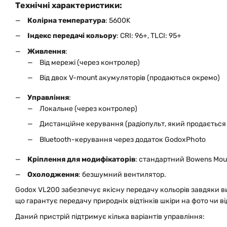
Технічні характеристики:
Колірна температура
: 5600K
Індекс передачі кольору
: CRI: 96+, TLCI: 95+
Живлення
:
Від мережі (через контролер)
Від двох V-mount акумуляторів (продаються окремо)
Управління
:
Локальне (через контролер)
Дистанційне керування (радіопульт, який продається
Bluetooth-керування через додаток GodoxPhoto
Кріплення для модифікаторів
: стандартний Bowens Mou
Охолодження
: безшумний вентилятор.
Godox VL200 забезпечує якісну передачу кольорів завдяки в
що гарантує передачу природніх відтінків шкіри на фото чи ві
Даний пристрій підтримує кілька варіантів управління: