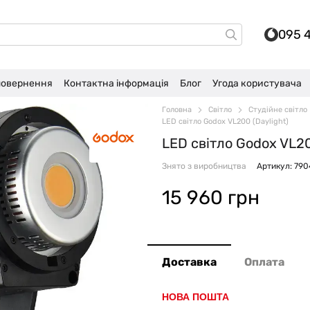
095 
 повернення
Контактна інформація
Блог
Угода користувача
Головна
Світло
Студійне світло
LED світло Godox VL200 (Daylight)
LED світло Godox VL20
Знято з виробництва
Артикул: 790
15 960 грн
Доставка
Оплата
НОВА ПОШТА