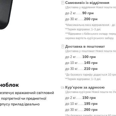
Самовивіз із відділення
(Доставка у відділення Нової пошти по
90 грн
до 2 кг
.....
200 грн
до 30 кг
.....
*Максимальна вага відправлення - до 3
**Термін відправки: 1–3 дні.
***Відправки з Київського складу пер
окрема вартість курʼєрського забору.
Доставка в поштомат
(Доставка у поштомат Нової пошти по 
100 грн
до 2 кг
.....
145 грн
до 10 кг
.....
210 грн
до 30 кг
.....
*До базового тарифу додається 10 грн
**Термін відправки: 1–3 дні.
оноблок
Курʼєром за адресою
(Доставка курʼєром Нової пошти по Ук
абезпечує вражаючий світловий
150 грн
до 2 кг
.....
я портретної чи предметної
195 грн
до 10 кг
.....
рпусу прилад ідеально
260 грн
до 30 кг
.....
*До базового тарифу додається 60 грн