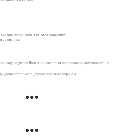
ься виключно через вантажне відділення.
мку доставки.
і складу за умови його наявності та за попередньою домовленістю з
озу уточнюйте в месенджерах або за телефоном.