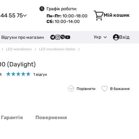
Графік роботи:
444 55 75
Мій кошик
Пн-Пт:
10:00–18:00
Сб:
10:00–14:00
Вхід
Укр
Відгуки про магазин
LED моноблоки
LED моноблоки Godox
0 (Daylight)
4
1 відгук
Порівняти
В бажання
Гарантія
Повернення