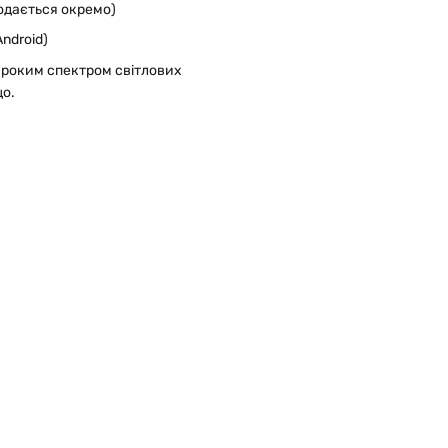
одається окремо)
Android)
ироким спектром світлових
що.