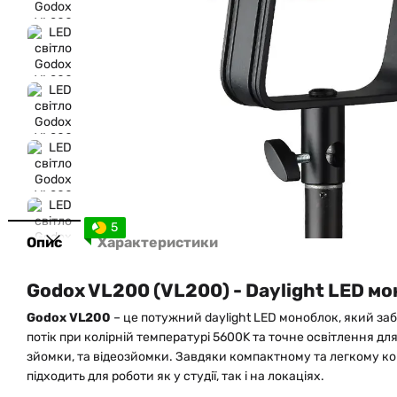
5
Опис
Характеристики
Godox VL200 (
VL200
) - Daylight LED м
Godox VL200
– це потужний daylight LED моноблок, який з
потік при колірній температурі 5600K та точне освітлення дл
зйомки, та відеозйомки. Завдяки компактному та легкому ко
підходить для роботи як у студії, так і на локаціях.