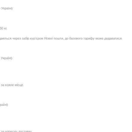
 Україні)
0 кг.
едаються через забір курʼєром Нової пошти, до базового тарифу може додаватися
Україні)
 за кожне місце.
раїні)
 за адресну доставку.