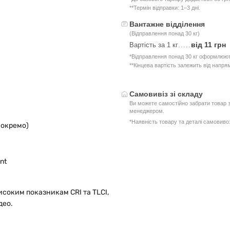
**Термін відправки: 1–3 дні.
Вантажне відділення
(Відправлення понад 30 кг)
від 11 грн
Вартість за 1 кг
.....
*Відправлення понад 30 кг оформлюют
**Кінцева вартість залежить від напря
Самовивіз зі складу
Ви можете самостійно забрати товар з
менеджером.
*Наявність товару та деталі самовив
 окремо)
nt
исоким показникам CRI та TLCI,
део.