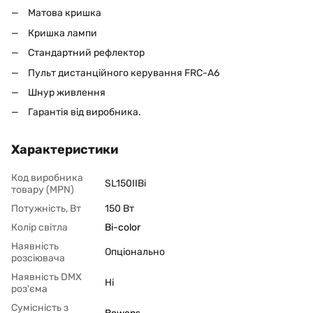
Матова кришка
Кришка лампи
Стандартний рефлектор
Пульт дистанційного керування FRC-A6
Шнур живлення
Гарантія від виробника.
Характеристики
Код виробника
SL150IIBi
товару (MPN)
Потужність, Вт
150 Вт
Колір світла
Bi-color
Наявність
Опціонально
розсіювача
Наявність DMX
Ні
роз'єма
Сумісність з