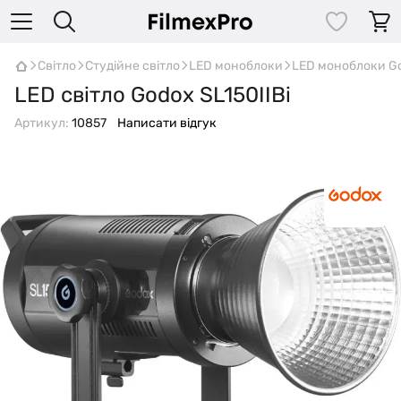
Світло
Студійне світло
LED моноблоки
LED моноблоки G
LED світло Godox SL150IIBi
Артикул:
10857
Написати відгук