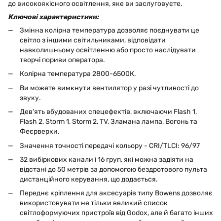
до високоякісного освітлення, яке ви заслуговуєте.
Ключові характеристики:
Змінна колірна температура дозволяє поєднувати це
світло з іншими світильниками, відповідати
навколишньому освітленню або просто наслідувати
творчі пориви оператора.
Колірна температура 2800-6500К.
Ви можете вимкнути вентилятор у разі чутливості до
звуку.
Дев'ять вбудованих спецефектів, включаючи Flash 1,
Flash 2, Storm 1, Storm 2, TV, Зламана лампа, Вогонь та
Феєрверки.
Значення точності передачі кольору - CRI/TLCI: 96/97
32 вибіркових канали і 16 груп, які можна задіяти на
відстані до 50 метрів за допомогою бездротового пульта
дистанційного керування, що додається.
Переднє кріплення для аксесуарів типу Bowens дозволяє
використовувати не тільки великий список
світлоформуючих пристроїв від Godox, але й багато інших