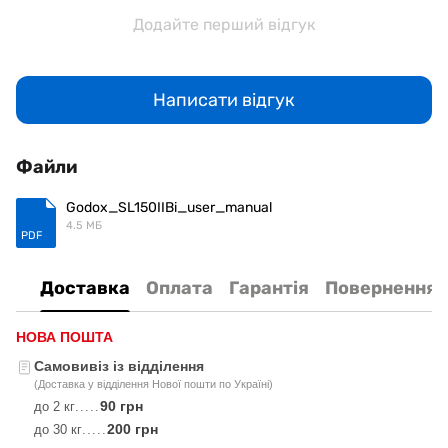
Додайте перший відгук
Написати відгук
Файли
Godox_SL150IIBi_user_manual
4.5 МБ
PDF
Доставка
Оплата
Гарантія
Повернення
НОВА ПОШТА
Самовивіз із відділення
(Доставка у відділення Нової пошти по Україні)
90 грн
до 2 кг
.....
200 грн
до 30 кг
.....