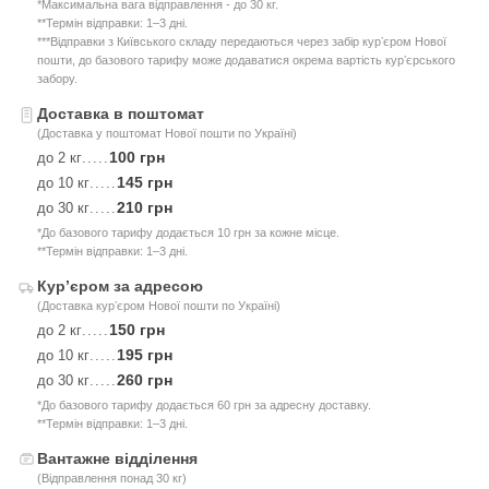
*Максимальна вага відправлення - до 30 кг.
**Термін відправки: 1–3 дні.
***Відправки з Київського складу передаються через забір курʼєром Нової
пошти, до базового тарифу може додаватися окрема вартість курʼєрського
забору.
Доставка в поштомат
(Доставка у поштомат Нової пошти по Україні)
100 грн
до 2 кг
.....
145 грн
до 10 кг
.....
210 грн
до 30 кг
.....
*До базового тарифу додається 10 грн за кожне місце.
**Термін відправки: 1–3 дні.
Курʼєром за адресою
(Доставка курʼєром Нової пошти по Україні)
150 грн
до 2 кг
.....
195 грн
до 10 кг
.....
260 грн
до 30 кг
.....
*До базового тарифу додається 60 грн за адресну доставку.
**Термін відправки: 1–3 дні.
Вантажне відділення
(Відправлення понад 30 кг)