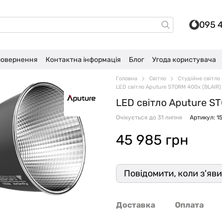
095 
 повернення
Контактна інформація
Блог
Угода користувача
Головна
Світло
Студійне світло
LED світло Aputure STORM 400x (BLAIR
LED світло Aputure S
Очікується до 31 липня
Артикул: 1
45 985 грн
Повідомити, коли з'яв
Доставка
Оплата