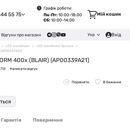
Графік роботи:
444 55 75
Мій кошик
Пн-Пт:
10:00–18:00
Сб:
10:00–14:00
Вхід
Укр
Відгуки про магазин
LED моноблоки
LED моноблоки Aputure
) (AP00339A21)
TORM 400x (BLAIR) (AP00339A21)
5714
Написати відгук
Порівняти
В бажання
иться
Гарантія
Повернення