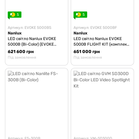
5
5
Артикул: EVOKE 5000BS
Артикул: EVOKE 5000BF
Nanlux
Nanlux
LED світло Nanlux EVOKE
LED світло Nanlux EVOKE
5000B (Bi-Color) (EVOKE
5000B FLIGHT KIT (комплект
5000BS)
з кейсом) (Bi-Color)
621 600 грн
651 000 грн
Під замовлення
Під замовлення
Артикул: FS-300B
Артикул: VM-SD300D