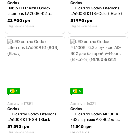
Godox
Godox
Набір LED світла Godox
LED світло Godox Litemons
Litemons LA200Bi-K2 з
LA600BI K1 (Bi-Color) (Black)
стійками і софтбоксами (Bi-
22 900 грн
31 990 грн
Color) (2 шт)
Під замовлення
Під замовлення
5
5
Артикул: 17851
Артикул: 16321
Godox
Godox
LED світло Godox Litemons
LED світло Godox ML100Bi
LA600R K1 (RGB) (Black)
Kit2 з ручкою AK-B02 для
батарей V-Mount (Bi-Color)
37 593 грн
11 345 грн
(ML100Bi Kit2)
Під замовлення
Очікується