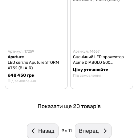
Артикул: 17259
Артикул: 14657
Aputure
Сценічний LED прожектор
LED світло Aputure STORM
Acme DIABOLO 500
XT52 (BLAIR)
Beam/Wash (2021)
Ціну уточнюйте
648 450 грн
Під замовлення
Під замовлення
Показати ще 20 товарів
Назад
Вперед
9
з 11