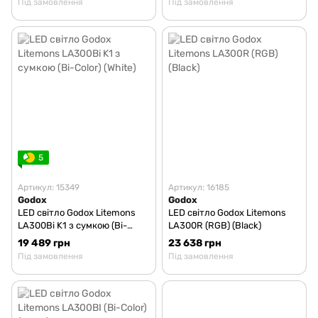
Під замовлення
Під замовлення
5
Артикул: 15349
Артикул: 16185
Godox
Godox
LED світло Godox Litemons
LED світло Godox Litemons
LA300Bi K1 з сумкою (Bi-
LA300R (RGB) (Black)
Color) (White)
19 489 грн
23 638 грн
Під замовлення
Під замовлення