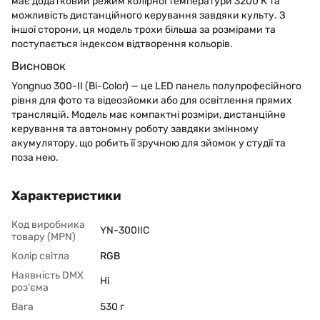
має додатковий режим колірної температури 3200 К та
можливість дистанційного керування завдяки культу. З
іншої сторони, ця модель трохи більша за розмірами та
поступається індексом відтворення кольорів.
Висновок
Yongnuo 300-II (Bi-Color) — це LED панель полупрофесійного
рівня для фото та відеозйомки або для освітлення прямих
трансляцій. Модель має компактні розміри, дистанційне
керування та автономну роботу завдяки змінному
акумулятору, що робить її зручною для зйомок у студії та
поза нею.
Характеристики
Код виробника
YN-300IIC
товару (MPN)
Колір світла
RGB
Наявність DMX
Ні
роз'єма
Вага
530 г