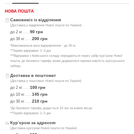
НОВА ПОШТА
Самовивіз із відділення
(Доставка у відділення Нової пошти по Україні)
90 грн
до 2 кг
.....
200 грн
до 30 кг
.....
*Максимальна вага відправлення - до 30 кг.
**Термін відправки: 1–3 дні.
***Відправки з Київського складу передаються через забір курʼєром Нової
пошти, до базового тарифу може додаватися окрема вартість курʼєрського
забору.
Доставка в поштомат
(Доставка у поштомат Нової пошти по Україні)
100 грн
до 2 кг
.....
145 грн
до 10 кг
.....
210 грн
до 30 кг
.....
*До базового тарифу додається 10 грн за кожне місце.
**Термін відправки: 1–3 дні.
Курʼєром за адресою
(Доставка курʼєром Нової пошти по Україні)