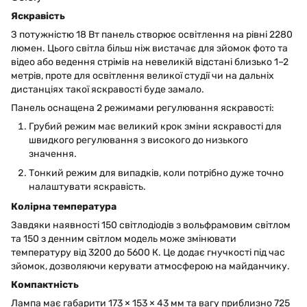
Яскравість
З потужністю 18 Вт панель створює освітлення на рівні 2280
люмен. Цього світла більш ніж вистачає для зйомок фото та
відео або ведення стрімів на невеликій відстані близько 1–2
метрів, проте для освітлення великої студії чи на дальніх
дистанціях такої яскравості буде замало.
Панель оснащена 2 режимами регулювання яскравості:
Грубий режим має великий крок зміни яскравості для
швидкого регулювання з високого до низького
значення.
Тонкий режим для випадків, коли потрібно дуже точно
налаштувати яскравість.
Колірна температура
Завдяки наявності 150 світлодіодів з вольфрамовим світлом
та 150 з денним світлом модель може змінювати
температуру від 3200 до 5600 К. Це додає гнучкості під час
зйомок, дозволяючи керувати атмосферою на майданчику.
Компактність
Лампа має габарити 173 × 153 × 43 мм та вагу приблизно 725