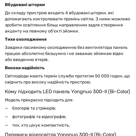
Вбудовані шторки
До складу пристрою входять 4 вбудовані шторки, які
допомагають контролювати промінь світла. З ними можливо
зробити освітлення більш направленим задля створення
акценту на певному об'єкті зйомки.
Тихе охолодження
Завдяки пасивному охолодженню без вентилятора панель
працює абсолютно безшумно і не заважає зйомкам відео
або введенню етерів.
Висока надійність
Світлодіоди мають термін служби протягом 50 000 годин, що
свідчить про високу надійність пристрою.
Кому підходить LED панель Yongnuo 300-II (Bi-Color)
Модель прекрасно підходить для:
блогерів та стрімерів;
фотографів та відеографів;
тих, хто цінує компактність.
Переваги відеосвітла Yongnuo 300-II (Bi-Color)