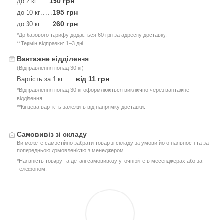
150 грн
до 2 кг
.....
195 грн
до 10 кг
.....
260 грн
до 30 кг
.....
*До базового тарифу додається 60 грн за адресну доставку.
**Термін відправки: 1–3 дні.
Вантажне відділення
(Відправлення понад 30 кг)
від 11 грн
Вартість за 1 кг
.....
*Відправлення понад 30 кг оформлюються виключно через вантажне
відділення.
**Кінцева вартість залежить від напрямку доставки.
Самовивіз зі складу
Ви можете самостійно забрати товар зі складу за умови його наявності та за
попередньою домовленістю з менеджером.
*Наявність товару та деталі самовивозу уточнюйте в месенджерах або за
телефоном.