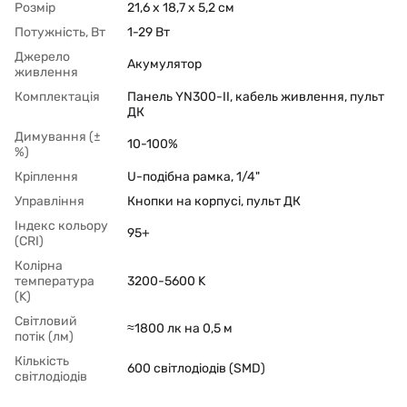
Розмір
21,6 x 18,7 x 5,2 cм
Потужність, Вт
1-29 Вт
Джерело
Акумулятор
живлення
Комплектація
Панель YN300-II, кабель живлення, пульт
ДК
Димування (±
10-100%
%)
Кріплення
U-подібна рамка, 1/4"
Управління
Кнопки на корпусі, пульт ДК
Індекс кольору
95+
(CRI)
Колірна
температура
3200-5600 K
(K)
Світловий
≈1800 лк на 0,5 м
потік (лм)
Кількість
600 світлодіодів (SMD)
світлодіодів