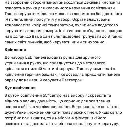
На зворотній стороні панелі знаходяться декілька кнопок та
поворотна ручка для класичного керування освітленням.
Також керувати моделлю можна за допомогою бездротового
ІЧ пульта, який присутній у наборі. Окрім налаштувань
яскравості та колірної температури, пульт може додатково
керувати затвором камери. Інфрачервоне з'єднання працює
на відстані до 8 м, а сам пульт дозволяє групувати до 8 таких
самих світильників, щоб керувати ними синхронно.
Кріплення
До набору LED панелі входить ручка для зручного
утримання в руках, що приєднується до металевого
кріплення в нижній частині корпуса. Також у комплекті є
кріплення гарячий башмак, яке дозволяє приєднати панель
одразу до камери й керувати її затвором.
Кут освітлення
З кутом освітлення 55° світло має високу яскравість та
відносно велику дальність, що корисно для освітлення
певного об'єкта чи ділянки сцени. Водночас таке світло не
дуже м'яке і може викликати появу різких тіней. Якщо світло
потрібно пом'якшити, то у наборі є 4 фільтри, які його
розсіюють та допомагають змінювати колірну температуру.