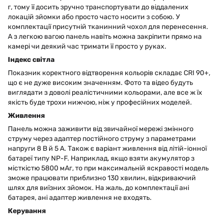
г, тому її досить зручно транспортувати до віддалених
локацій зйомки або просто часто носити з собою. У
комплектації присутній тканинний чохол для перенесення.
А з легкою вагою панель навіть можна закріпити прямо на
камері чи деякий час тримати її просто у руках.
Індекс світла
Показник коректного відтворення кольорів складає CRI 90+,
що є не дуже високим значенням. Фото та відео будуть
виглядати з доволі реалістичними кольорами, але все ж їх
якість буде трохи нижчою, ніж у професійних моделей.
Живлення
Панель можна заживити від звичайної мережі змінного
струму через адаптер постійного струму з параметрами
напруги 8 В й 5 А. Також є варіант живлення від літій-іонної
батареї типу NP-F. Наприклад, якщо взяти акумулятор з
місткістю 5800 мАг, то при максимальній яскравості модель
зможе працювати приблизно 130 хвилин, відкриваючий
шлях для виїзних зйомок. На жаль, до комплектації ані
батарея, ані адаптер живлення не входять.
Керування