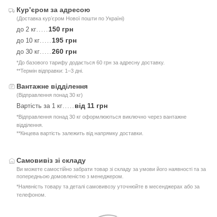
Курʼєром за адресою
(Доставка курʼєром Нової пошти по Україні)
150 грн
до 2 кг
.....
195 грн
до 10 кг
.....
260 грн
до 30 кг
.....
*До базового тарифу додається 60 грн за адресну доставку.
**Термін відправки: 1–3 дні.
Вантажне відділення
(Відправлення понад 30 кг)
від 11 грн
Вартість за 1 кг
.....
*Відправлення понад 30 кг оформлюються виключно через вантажне
відділення.
**Кінцева вартість залежить від напрямку доставки.
Самовивіз зі складу
Ви можете самостійно забрати товар зі складу за умови його наявності та за
попередньою домовленістю з менеджером.
*Наявність товару та деталі самовивозу уточнюйте в месенджерах або за
телефоном.