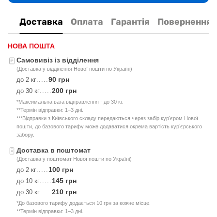
Доставка
Оплата
Гарантія
Повернення
НОВА ПОШТА
Самовивіз із відділення
(Доставка у відділення Нової пошти по Україні)
90 грн
до 2 кг
.....
200 грн
до 30 кг
.....
*Максимальна вага відправлення - до 30 кг.
**Термін відправки: 1–3 дні.
***Відправки з Київського складу передаються через забір курʼєром Нової
пошти, до базового тарифу може додаватися окрема вартість курʼєрського
забору.
Доставка в поштомат
(Доставка у поштомат Нової пошти по Україні)
100 грн
до 2 кг
.....
145 грн
до 10 кг
.....
210 грн
до 30 кг
.....
*До базового тарифу додається 10 грн за кожне місце.
**Термін відправки: 1–3 дні.