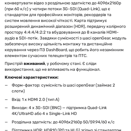
конвертувати відео з роздільною здатністю до 4096x2160p
(при 60 к/с) у чотири потоки 3G-SDI (Quad-Link), що є
стандартом для професійних моніторів, рекордерів та
систем мовлення високої чіткості. Карта підтримує
розширений динамічний діапазон (HDR), передачу колірного
простору 4:4:4/4:2:2 та вбудовування до 8 каналів HDMI-
аудіо в SDI-потік. Завдяки сумісності з шасі openGear, модуль
забезпечує високу щільність монтажу та дистанційне
керування через ПЗ DashBoard, що робить його незамінним
елементом сучасних телецентрів та ПТС.
Пристрій
вживаний
, у робочому стані. Є сліди
використання, що не впливають на функціонал.
Ключові характеристики:
Форм-фактор: сумісність із шасі openGear (займає 2
слоти)
Вхід: 1 x HDMI 2.0 (тип А)
Виходи: 4 x 3G-SDI (BNC) — підтримка Quad-Link
4K/UltraHD або 4 x Single-Link HD
Роздільна здатність: до 4096x2160p 50/59.94/60 к/с
Підтримка HDR: HDR10 (PQ та HLG) згідно зі стандартом