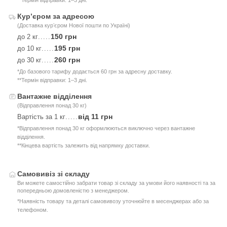
**Термін відправки: 1–3 дні.
Курʼєром за адресою
(Доставка курʼєром Нової пошти по Україні)
150 грн
до 2 кг
.....
195 грн
до 10 кг
.....
260 грн
до 30 кг
.....
*До базового тарифу додається 60 грн за адресну доставку.
**Термін відправки: 1–3 дні.
Вантажне відділення
(Відправлення понад 30 кг)
від 11 грн
Вартість за 1 кг
.....
*Відправлення понад 30 кг оформлюються виключно через вантажне
відділення.
**Кінцева вартість залежить від напрямку доставки.
Самовивіз зі складу
Ви можете самостійно забрати товар зі складу за умови його наявності та за
попередньою домовленістю з менеджером.
*Наявність товару та деталі самовивозу уточнюйте в месенджерах або за
телефоном.