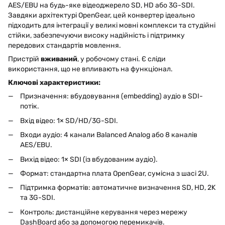
AES/EBU на будь-яке відеоджерело SD, HD або 3G-SDI.
Завдяки архітектурі OpenGear, цей конвертер ідеально
підходить для інтеграції у великі мовні комплекси та студійні
стійки, забезпечуючи високу надійність і підтримку
передових стандартів мовлення.
Пристрій
вживаний
, у робочому стані. Є сліди
використання, що не впливають на функціонал.
Ключові характеристики:
Призначення: вбудовування (embedding) аудіо в SDI-
потік.
Вхід відео: 1× SD/HD/3G-SDI.
Входи аудіо: 4 канали Balanced Analog або 8 каналів
AES/EBU.
Вихід відео: 1× SDI (із вбудованим аудіо).
Формат: стандартна плата OpenGear, сумісна з шасі 2U.
Підтримка форматів: автоматичне визначення SD, HD, 2K
та 3G-SDI.
Контроль: дистанційне керування через мережу
DashBoard або за допомогою перемикачів.