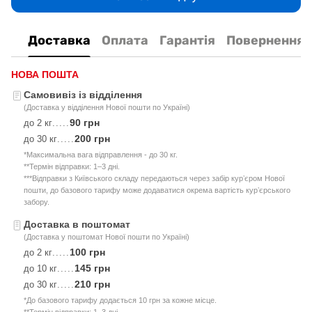
Доставка
Оплата
Гарантія
Повернення
НОВА ПОШТА
Самовивіз із відділення
(Доставка у відділення Нової пошти по Україні)
90 грн
до 2 кг
.....
200 грн
до 30 кг
.....
*Максимальна вага відправлення - до 30 кг.
**Термін відправки: 1–3 дні.
***Відправки з Київського складу передаються через забір курʼєром Нової
пошти, до базового тарифу може додаватися окрема вартість курʼєрського
забору.
Доставка в поштомат
(Доставка у поштомат Нової пошти по Україні)
100 грн
до 2 кг
.....
145 грн
до 10 кг
.....
210 грн
до 30 кг
.....
*До базового тарифу додається 10 грн за кожне місце.