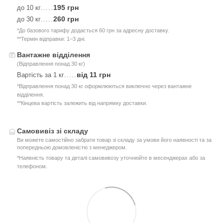
195 грн
до 10 кг
.....
260 грн
до 30 кг
.....
*До базового тарифу додається 60 грн за адресну доставку.
**Термін відправки: 1–3 дні.
Вантажне відділення
(Відправлення понад 30 кг)
від 11 грн
Вартість за 1 кг
.....
*Відправлення понад 30 кг оформлюються виключно через вантажне
відділення.
**Кінцева вартість залежить від напрямку доставки.
Самовивіз зі складу
Ви можете самостійно забрати товар зі складу за умови його наявності та за
попередньою домовленістю з менеджером.
*Наявність товару та деталі самовивозу уточнюйте в месенджерах або за
телефоном.