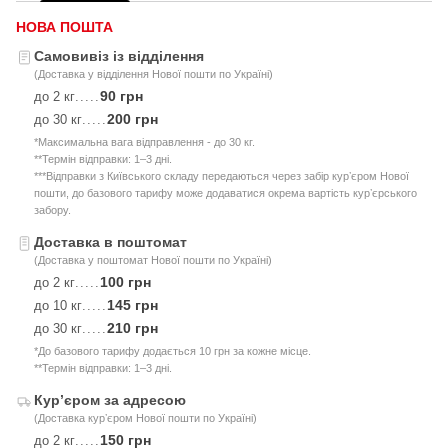
НОВА ПОШТА
Самовивіз із відділення
(Доставка у відділення Нової пошти по Україні)
90 грн
до 2 кг
.....
200 грн
до 30 кг
.....
*Максимальна вага відправлення - до 30 кг.
**Термін відправки: 1–3 дні.
***Відправки з Київського складу передаються через забір курʼєром Нової
пошти, до базового тарифу може додаватися окрема вартість курʼєрського
забору.
Доставка в поштомат
(Доставка у поштомат Нової пошти по Україні)
100 грн
до 2 кг
.....
145 грн
до 10 кг
.....
210 грн
до 30 кг
.....
*До базового тарифу додається 10 грн за кожне місце.
**Термін відправки: 1–3 дні.
Курʼєром за адресою
(Доставка курʼєром Нової пошти по Україні)
150 грн
до 2 кг
.....