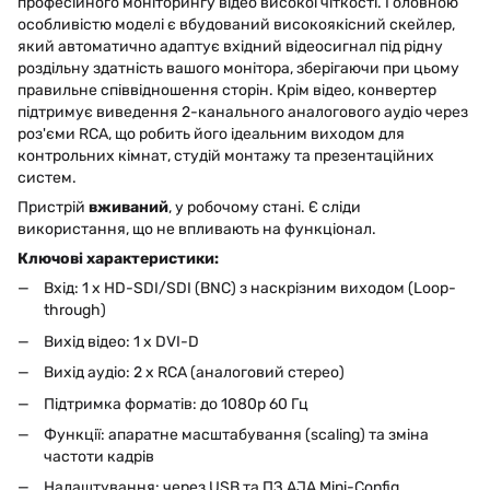
професійного моніторингу відео високої чіткості. Головною
особливістю моделі є вбудований високоякісний скейлер,
який автоматично адаптує вхідний відеосигнал під рідну
роздільну здатність вашого монітора, зберігаючи при цьому
правильне співвідношення сторін. Крім відео, конвертер
підтримує виведення 2-канального аналогового аудіо через
роз'єми RCA, що робить його ідеальним виходом для
контрольних кімнат, студій монтажу та презентаційних
систем.
Пристрій
вживаний
, у робочому стані. Є сліди
використання, що не впливають на функціонал.
Ключові характеристики:
Вхід: 1 x HD-SDI/SDI (BNC) з наскрізним виходом (Loop-
through)
Вихід відео: 1 x DVI-D
Вихід аудіо: 2 x RCA (аналоговий стерео)
Підтримка форматів: до 1080p 60 Гц
Функції: апаратне масштабування (scaling) та зміна
частоти кадрів
Налаштування: через USB та ПЗ AJA Mini-Config