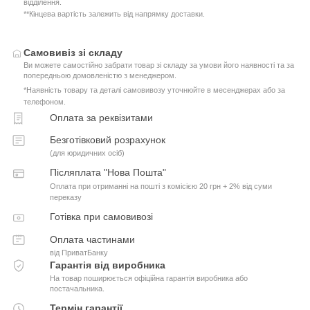
відділення.
**Кінцева вартість залежить від напрямку доставки.
Самовивіз зі складу
Ви можете самостійно забрати товар зі складу за умови його наявності та за
попередньою домовленістю з менеджером.
*Наявність товару та деталі самовивозу уточнюйте в месенджерах або за
телефоном.
Оплата за реквізитами
Безготівковий розрахунок
(для юридичних осіб)
Післяплата "Нова Пошта"
Оплата при отриманні на пошті з комісією 20 грн + 2% від суми
переказу
Готівка при самовивозі
Оплата частинами
від ПриватБанку
Гарантія від виробника
На товар поширюється офіційна гарантія виробника або
постачальника.
Термін гарантії