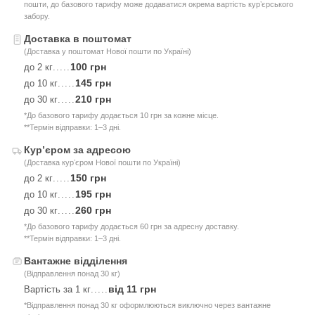
пошти, до базового тарифу може додаватися окрема вартість курʼєрського
забору.
Доставка в поштомат
(Доставка у поштомат Нової пошти по Україні)
100 грн
до 2 кг
.....
145 грн
до 10 кг
.....
210 грн
до 30 кг
.....
*До базового тарифу додається 10 грн за кожне місце.
**Термін відправки: 1–3 дні.
Курʼєром за адресою
(Доставка курʼєром Нової пошти по Україні)
150 грн
до 2 кг
.....
195 грн
до 10 кг
.....
260 грн
до 30 кг
.....
*До базового тарифу додається 60 грн за адресну доставку.
**Термін відправки: 1–3 дні.
Вантажне відділення
(Відправлення понад 30 кг)
від 11 грн
Вартість за 1 кг
.....
*Відправлення понад 30 кг оформлюються виключно через вантажне