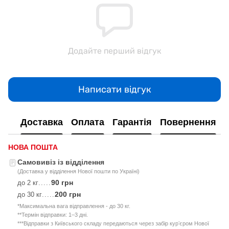
Додайте перший відгук
Написати відгук
Доставка
Оплата
Гарантія
Повернення
НОВА ПОШТА
Самовивіз із відділення
(Доставка у відділення Нової пошти по Україні)
90 грн
до 2 кг
.....
200 грн
до 30 кг
.....
*Максимальна вага відправлення - до 30 кг.
**Термін відправки: 1–3 дні.
***Відправки з Київського складу передаються через забір курʼєром Нової