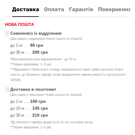
Доставка
Оплата
Гарантія
Повернення
НОВА ПОШТА
Самовивіз із відділення
(Доставка у відділення Нової пошти по Україні)
90 грн
до 2 кг
.....
200 грн
до 30 кг
.....
*Максимальна вага відправлення - до 30 кг.
**Термін відправки: 1–3 дні.
***Відправки з Київського складу передаються через забір курʼєром Нової
пошти, до базового тарифу може додаватися окрема вартість курʼєрського
забору.
Доставка в поштомат
(Доставка у поштомат Нової пошти по Україні)
100 грн
до 2 кг
.....
145 грн
до 10 кг
.....
210 грн
до 30 кг
.....
*До базового тарифу додається 10 грн за кожне місце.
**Термін відправки: 1–3 дні.