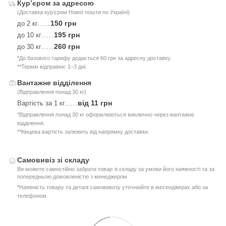
Курʼєром за адресою
(Доставка курʼєром Нової пошти по Україні)
150 грн
до 2 кг
.....
195 грн
до 10 кг
.....
260 грн
до 30 кг
.....
*До базового тарифу додається 60 грн за адресну доставку.
**Термін відправки: 1–3 дні.
Вантажне відділення
(Відправлення понад 30 кг)
від 11 грн
Вартість за 1 кг
.....
*Відправлення понад 30 кг оформлюються виключно через вантажне
відділення.
**Кінцева вартість залежить від напрямку доставки.
Самовивіз зі складу
Ви можете самостійно забрати товар зі складу за умови його наявності та за
попередньою домовленістю з менеджером.
*Наявність товару та деталі самовивозу уточнюйте в месенджерах або за
телефоном.