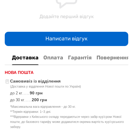
Додайте перший відгук
Написати відгук
Доставка
Оплата
Гарантія
Повернення
НОВА ПОШТА
Самовивіз із відділення
(Доставка у відділення Нової пошти по Україні)
90 грн
до 2 кг
.....
200 грн
до 30 кг
.....
*Максимальна вага відправлення - до 30 кг.
**Термін відправки: 1–3 дні.
***Відправки з Київського складу передаються через забір курʼєром Нової
пошти, до базового тарифу може додаватися окрема вартість курʼєрського
забору.