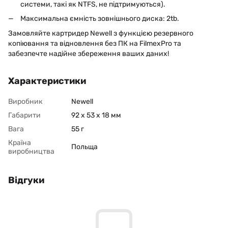
системи, такі як NTFS, не підтримуються).
Максимальна ємність зовнішнього диска: 2tb.
Замовляйте картридер Newell з функцією резервного
копіювання та відновлення без ПК на FilmexPro та
забезпечте надійне збереження ваших даних!
Характеристики
Виробник
Newell
Габарити
92 х 53 х 18 мм
Вага
55 г
Країна
Польща
виробництва
Відгуки