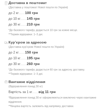
Доставка в поштомат
(Доставка у поштомат Нової пошти по Україні)
100 грн
до 2 кг
.....
145 грн
до 10 кг
.....
210 грн
до 30 кг
.....
*До базового тарифу додається 10 грн за кожне місце.
**Термін відправки: 1–3 дні.
Курʼєром за адресою
(Доставка курʼєром Нової пошти по Україні)
150 грн
до 2 кг
.....
195 грн
до 10 кг
.....
260 грн
до 30 кг
.....
*До базового тарифу додається 60 грн за адресну доставку.
**Термін відправки: 1–3 дні.
Вантажне відділення
(Відправлення понад 30 кг)
від 11 грн
Вартість за 1 кг
.....
*Відправлення понад 30 кг оформлюються виключно через вантажне
відділення.
**Кінцева вартість залежить від напрямку доставки.