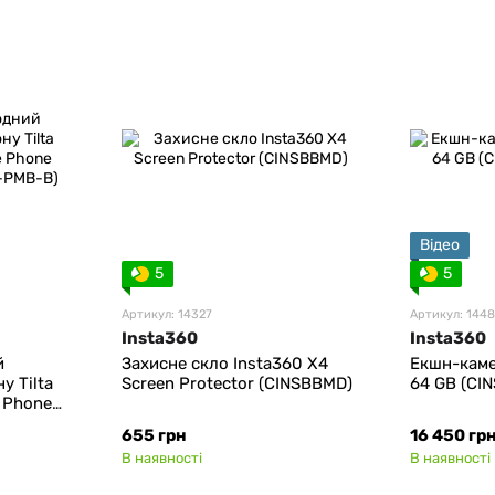
Відео
5
5
Артикул: 14327
Артикул: 144
Insta360
Insta360
й
Захисне скло Insta360 X4
Екшн-каме
у Tilta
Screen Protector (CINSBBMD)
64 GB (CI
e Phone
A-PMB-B)
655 грн
16 450 гр
В наявності
В наявності