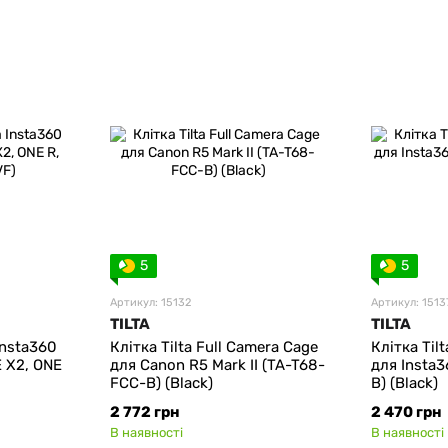
5
5
Артикул: 15132
Артикул: 1513
TILTA
TILTA
Insta360
Клітка Tilta Full Camera Cage
Клітка Til
E X2, ONE
для Canon R5 Mark II (TA-T68-
для Insta
FCC-B) (Black)
B) (Black)
2 772 грн
2 470 грн
В наявності
В наявності