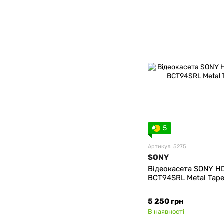
5
Артикул: 5275
SONY
Відеокасета SONY H
BCT94SRL Metal Tap
5 250 грн
В наявності