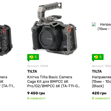
5
5
Артикул: 13658
Артикул: 780
TILTA
TILTA
amera
Клітка Tilta Basic Camera
Направляю
6K
Cage Kit для BMPCC 6K
(15мм - 10
(TA-T11-
Pro/G2/BMPCC 6K (TA-T11-G)
(Black)
(Tactical Gray)
9 450 грн
420 грн
В наявності
В наявності