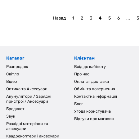
Назад
1
2
3
4
5
6
...
3
Каталог
Клієнтам
Розпродаж
Вхід до кабінету
Світло
Про нас
Відео
Оплата і доставка
Оптика та Аксесуари
Обмін та повернення
Акумулятори / Зарядні
Контактна інформація
пристрої / Аксесуари
Блог
Бродкаст
Угода користувача
Звук
Відгуки про магазин
Розхідні матеріали та
аксесуари
Квадрокоптери і аксесуари