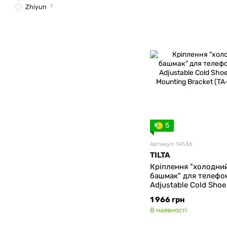
Zhiyun
1
5
Артикул: 14536
TILTA
Кріплення "холодни
башмак" для телефон
Adjustable Cold Sho
Mounting Bracket (T
1 966 грн
В наявності