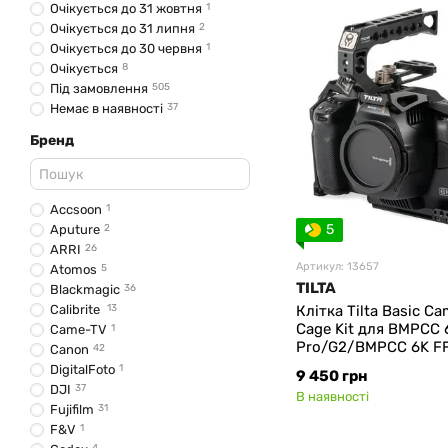
Очікується до 31 жовтня
1
Очікується до 31 липня
2
Очікується до 30 червня
1
Очікується
8
Під замовлення
505
Немає в наявності
37
Бренд
Accsoon
1
5
Aputure
2
ARRI
26
Артикул: 13657
Atomos
5
TILTA
Blackmagic
36
Calibrite
13
Клітка Tilta Basic C
Cage Kit для BMPCC 
Came-TV
1
Pro/G2/BMPCC 6K FF 
Canon
42
B-B) (Black)
DigitalFoto
1
9 450 грн
DJI
37
В наявності
Fujifilm
31
F&V
1