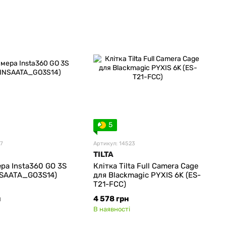
5
87
Артикул: 14523
TILTA
ра Insta360 GO 3S
Клітка Tilta Full Camera Cage
NSAATA_GO3S14)
для Blackmagic PYXIS 6K (ES-
T21-FCC)
н
4 578 грн
В наявності