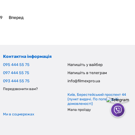
9
Вперед
Контактна інформація
095 444 55 75
Напишіть у вайбер
097 444 55 75
Напишіть в телеграм
093 444 55 75
info@filmexpro.ua
Передзвонити вам?
Київ, Берестейський проспект 44
(пункт видачі. По попередній
домовленості)
Мапа проїзду
Ми в соцмережах