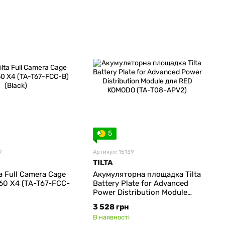
5
7
Артикул: 15139
TILTA
ta Full Camera Cage
Акумуляторна площадка Tilta
360 X4 (TA-T67-FCC-
Battery Plate for Advanced
Power Distribution Module
для RED KOMODO (TA-T08-
3 528 грн
APV2)
В наявності