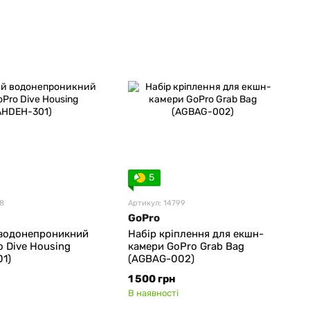
5
98
Артикул: 14799
GoPro
водонепроникний
Набір кріплення для екшн-
o Dive Housing
камери GoPro Grab Bag
1)
(AGBAG-002)
1 500 грн
В наявності