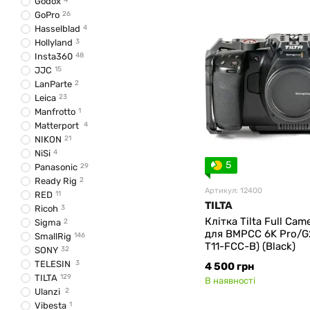
Godox
4
GoPro
26
Hasselblad
4
Hollyland
3
Insta360
48
JJC
15
LanParte
2
Leica
23
Manfrotto
1
Matterport
4
NIKON
21
NiSi
4
5
Panasonic
29
Ready Rig
2
Артикул: 12400
RED
11
TILTA
Ricoh
3
Клітка Tilta Full Cam
Sigma
2
для BMPCC 6K Pro/G
SmallRig
146
T11-FCC-B) (Black)
SONY
32
TELESIN
3
4 500 грн
TILTA
129
В наявності
Ulanzi
2
Vibesta
1