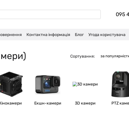
095 
 повернення
Контактна інформація
Блог
Угода користувача
амери)
Сортування:
за популярніст
Кінокамери
Екшн-камери
3D камери
PTZ кам