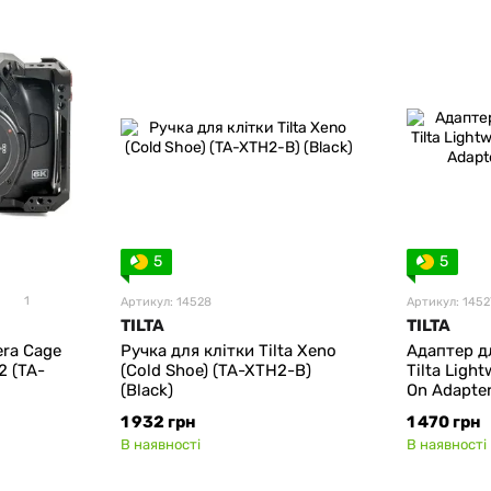
5
5
1
Артикул: 14528
Артикул: 1452
TILTA
TILTA
era Cage
Ручка для клітки Tilta Xeno
Адаптер д
2 (TA-
(Cold Shoe) (TA-XTH2-B)
Tilta Light
(Black)
On Adapte
1 932 грн
1 470 грн
В наявності
В наявності