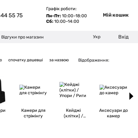
Графік роботи:
444 55 75
Мій кошик
Пн-Пт:
10:00–18:00
Сб:
10:00–14:00
Вхід
Укр
Відгуки про магазин
Відображення:
ю
спочатку дешевші
за назвою
ери
Камери для
Кейджі
Аксесуари до
стрімінгу
(клітки) /
камер
Упори / Риги