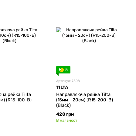
5
6
Артикул: 7808
TILTA
ча рейка Tilta
Направляюча рейка Tilta
см) (R15-100-B)
(15мм - 20см) (R15-200-B)
(Black)
420 грн
В наявності