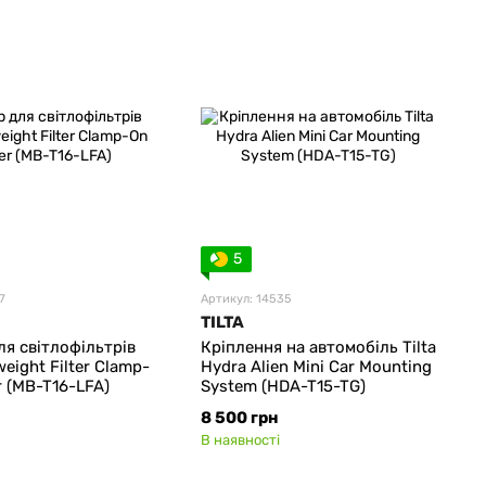
5
7
Артикул: 14535
TILTA
ля світлофільтрів
Кріплення на автомобіль Tilta
weight Filter Clamp-
Hydra Alien Mini Car Mounting
r (MB-T16-LFA)
System (HDA-T15-TG)
8 500 грн
В наявності