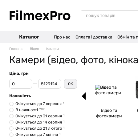
Перейти до основного контенту
Каталог
Про нас
Оплата і доставка
Обмін та
Головна
Відео
Камери
Камери (відео, фото, кінок
Ціна, грн
Від Ціна, грн
До Ціна, грн
ОК
Наявність
Очікується до 7 вересня
1
В наявності
209
Відео та
фотокамери
Очікується до 31 серпня
1
Очікується до 14 серпня
1
Очікується до 21 лютого
1
Очікується до 7 квітня
1