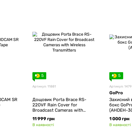
5
5
Артикул: 11881
Артикул: 147
GoPro
DCAM SR
Дощовик Porta Brace RS-
Захисний 
e
22OVF Rain Cover for
бокс GoPr
Broadcast Cameras with
(AHDEH-30
Wireless Transmitters
11 999 грн
1 000 грн
В наявності
В наявності