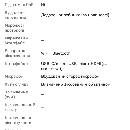
Підтримка PoЕ
Ні
Віддалене
Додаток виробника (за наявності)
керування
Мережеві
—
протоколи
Мережевий
—
інтерфейс
Бездротові
Wi-Fi, Bluetooth
підключення
Інтерфейси
USB-C/micro-USB, micro-HDMI (за
наявності)
Мікрофон
Вбудований стерео мікрофон
Кути огляду
Визначено фіксованим об'єктивом
Збільшення
—
(зум)
Інфрачервоний
—
фільтр
Інфрачервоне
—
підсвічування