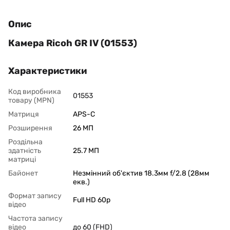
Опис
Камера Ricoh GR IV (01553)
Характеристики
Код виробника
01553
товару (MPN)
Матриця
APS-C
Розширення
26 МП
Роздільна
здатність
25.7 МП
матриці
Байонет
Незмінний об'єктив 18.3мм f/2.8 (28мм
екв.)
Формат запису
Full HD 60p
відео
Частота запису
відео
до 60 (FHD)