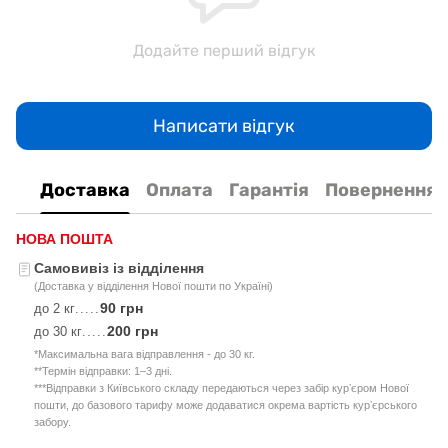
Додайте перший відгук
Написати відгук
Доставка
Оплата
Гарантія
Повернення
НОВА ПОШТА
Самовивіз із відділення
(Доставка у відділення Нової пошти по Україні)
90 грн
до 2 кг
.....
200 грн
до 30 кг
.....
*Максимальна вага відправлення - до 30 кг.
**Термін відправки: 1–3 дні.
***Відправки з Київського складу передаються через забір курʼєром Нової
пошти, до базового тарифу може додаватися окрема вартість курʼєрського
забору.