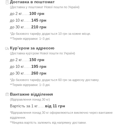
Доставка в поштомат
(Доставка у поштомат Нової пошти по Україні)
100 грн
до 2 кг
.....
145 грн
до 10 кг
.....
210 грн
до 30 кг
.....
*До базового тарифу додається 10 грн за кожне місце.
**Термін відправки: 1–3 дні.
Курʼєром за адресою
(Доставка курʼєром Нової пошти по Україні)
150 грн
до 2 кг
.....
195 грн
до 10 кг
.....
260 грн
до 30 кг
.....
*До базового тарифу додається 60 грн за адресну доставку.
**Термін відправки: 1–3 дні.
Вантажне відділення
(Відправлення понад 30 кг)
від 11 грн
Вартість за 1 кг
.....
*Відправлення понад 30 кг оформлюються виключно через вантажне
відділення.
**Кінцева вартість залежить від напрямку доставки.