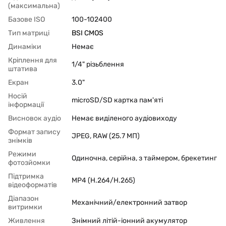
(максимальна)
Базове ISO
100-102400
Тип матриці
BSI CMOS
Динаміки
Немає
Кріплення для
1/4" різьблення
штатива
Екран
3.0"
Носій
microSD/SD картка пам'яті
інформації
Висновок аудіо
Немає виділеного аудіовиходу
Формат запису
JPEG, RAW (25.7 МП)
знімків
Режими
Одиночна, серійна, з таймером, брекетинг
фотозйомки
Підтримка
MP4 (H.264/H.265)
відеоформатів
Діапазон
Механічний/електронний затвор
витримки
Живлення
Знімний літій-іонний акумулятор