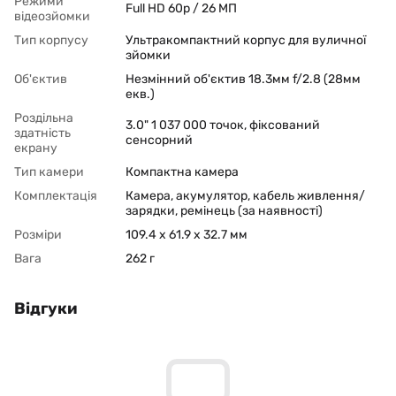
Режими
Full HD 60p / 26 МП
відеозйомки
Тип корпусу
Ультракомпактний корпус для вуличної
зйомки
Об'єктив
Незмінний об'єктив 18.3мм f/2.8 (28мм
екв.)
Роздільна
3.0" 1 037 000 точок, фіксований
здатність
сенсорний
екрану
Тип камери
Компактна камера
Комплектація
Камера, акумулятор, кабель живлення/
зарядки, ремінець (за наявності)
Розміри
109.4 x 61.9 x 32.7 мм
Вага
262 г
Відгуки