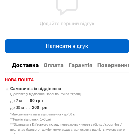
Додайте перший відгук
Написати відгук
Доставка
Оплата
Гарантія
Повернення
НОВА ПОШТА
Самовивіз із відділення
(Доставка у відділення Нової пошти по Україні)
90 грн
до 2 кг
.....
200 грн
до 30 кг
.....
*Максимальна вага відправлення - до 30 кг.
**Термін відправки: 1–3 дні.
***Відправки з Київського складу передаються через забір курʼєром Нової
пошти, до базового тарифу може додаватися окрема вартість курʼєрського