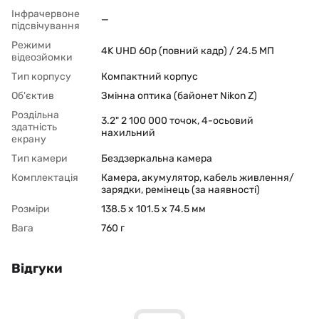
Інфрачервоне
—
підсвічування
Режими
4K UHD 60p (повний кадр) / 24.5 МП
відеозйомки
Тип корпусу
Компактний корпус
Об'єктив
Змінна оптика (байонет Nikon Z)
Роздільна
3.2" 2 100 000 точок, 4-осьовий
здатність
нахильний
екрану
Тип камери
Бездзеркальна камера
Комплектація
Камера, акумулятор, кабель живлення/
зарядки, ремінець (за наявності)
Розміри
138.5 x 101.5 x 74.5 мм
Вага
760 г
Відгуки