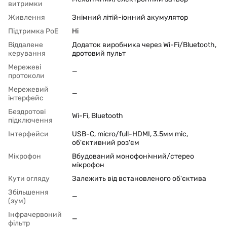
витримки
Живлення
Знімний літій-іонний акумулятор
Підтримка PoЕ
Ні
Віддалене
Додаток виробника через Wi-Fi/Bluetooth,
керування
дротовий пульт
Мережеві
—
протоколи
Мережевий
—
інтерфейс
Бездротові
Wi-Fi, Bluetooth
підключення
Інтерфейси
USB-C, micro/full-HDMI, 3.5мм mic,
об'єктивний роз'єм
Мікрофон
Вбудований монофонічний/стерео
мікрофон
Кути огляду
Залежить від встановленого об'єктива
Збільшення
—
(зум)
Інфрачервоний
—
фільтр