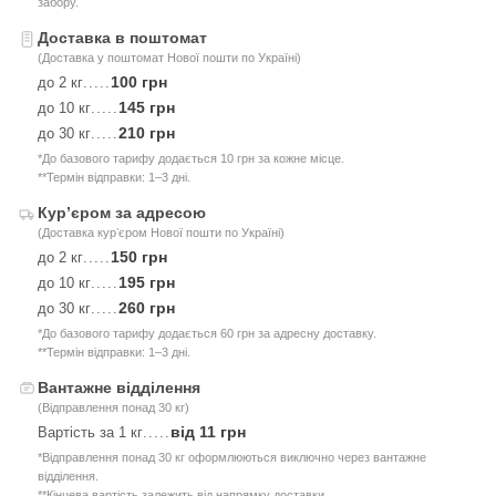
забору.
Доставка в поштомат
(Доставка у поштомат Нової пошти по Україні)
100 грн
до 2 кг
.....
145 грн
до 10 кг
.....
210 грн
до 30 кг
.....
*До базового тарифу додається 10 грн за кожне місце.
**Термін відправки: 1–3 дні.
Курʼєром за адресою
(Доставка курʼєром Нової пошти по Україні)
150 грн
до 2 кг
.....
195 грн
до 10 кг
.....
260 грн
до 30 кг
.....
*До базового тарифу додається 60 грн за адресну доставку.
**Термін відправки: 1–3 дні.
Вантажне відділення
(Відправлення понад 30 кг)
від 11 грн
Вартість за 1 кг
.....
*Відправлення понад 30 кг оформлюються виключно через вантажне
відділення.
**Кінцева вартість залежить від напрямку доставки.