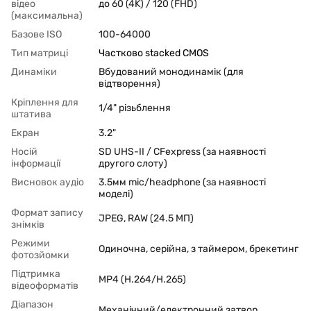
відео
до 60 (4K) / 120 (FHD)
(максимальна)
Базове ISO
100-64000
Тип матриці
Частково stacked CMOS
Динаміки
Вбудований монодинамік (для
відтворення)
Кріплення для
1/4" різьблення
штатива
Екран
3.2"
Носій
SD UHS-II / CFexpress (за наявності
інформації
другого слоту)
Висновок аудіо
3.5мм mic/headphone (за наявності
моделі)
Формат запису
JPEG, RAW (24.5 МП)
знімків
Режими
Одиночна, серійна, з таймером, брекетинг
фотозйомки
Підтримка
MP4 (H.264/H.265)
відеоформатів
Діапазон
Механічний/електронний затвор