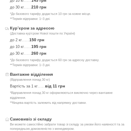
145 грн
до 10 кг
.....
210 грн
до 30 кг
.....
*До базового тарифу додається 10 грн за кожне місце.
**Термін відправки: 1–3 дні.
Курʼєром за адресою
(Доставка курʼєром Нової пошти по Україні)
150 грн
до 2 кг
.....
195 грн
до 10 кг
.....
260 грн
до 30 кг
.....
*До базового тарифу додається 60 грн за адресну доставку.
**Термін відправки: 1–3 дні.
Вантажне відділення
(Відправлення понад 30 кг)
від 11 грн
Вартість за 1 кг
.....
*Відправлення понад 30 кг оформлюються виключно через вантажне
відділення.
**Кінцева вартість залежить від напрямку доставки.
Самовивіз зі складу
Ви можете самостійно забрати товар зі складу за умови його наявності та за
попередньою домовленістю з менеджером.