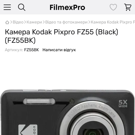
Відео
Камери
Відео та фотокамери
Камера Kodak Pixpro F
Камера Kodak Pixpro FZ55 (Black)
(FZ55BK)
Артикул:
FZ55BK
Написати відгук