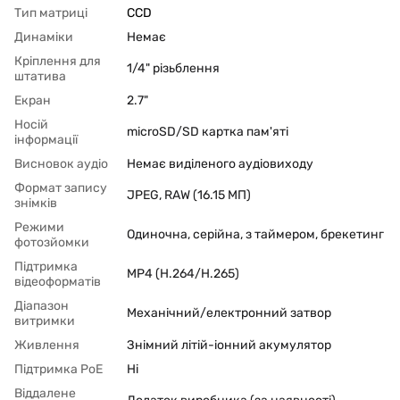
Тип матриці
CCD
Динаміки
Немає
Кріплення для
1/4" різьблення
штатива
Екран
2.7"
Носій
microSD/SD картка пам'яті
інформації
Висновок аудіо
Немає виділеного аудіовиходу
Формат запису
JPEG, RAW (16.15 МП)
знімків
Режими
Одиночна, серійна, з таймером, брекетинг
фотозйомки
Підтримка
MP4 (H.264/H.265)
відеоформатів
Діапазон
Механічний/електронний затвор
витримки
Живлення
Знімний літій-іонний акумулятор
Підтримка PoЕ
Ні
Віддалене