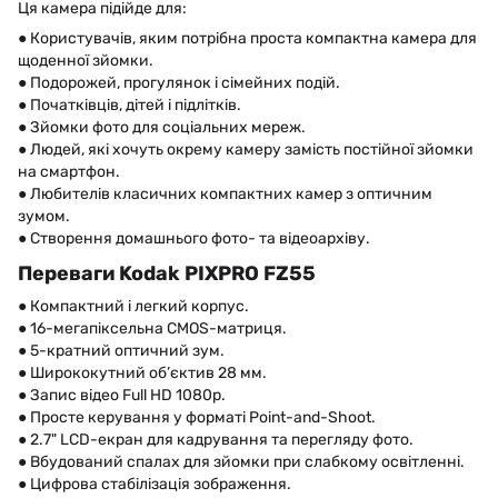
Ця камера підійде для:
● Користувачів, яким потрібна проста компактна камера для
щоденної зйомки.
● Подорожей, прогулянок і сімейних подій.
● Початківців, дітей і підлітків.
● Зйомки фото для соціальних мереж.
● Людей, які хочуть окрему камеру замість постійної зйомки
на смартфон.
● Любителів класичних компактних камер з оптичним
зумом.
● Створення домашнього фото- та відеоархіву.
Переваги Kodak PIXPRO FZ55
● Компактний і легкий корпус.
● 16-мегапіксельна CMOS-матриця.
● 5-кратний оптичний зум.
● Ширококутний об’єктив 28 мм.
● Запис відео Full HD 1080p.
● Просте керування у форматі Point-and-Shoot.
● 2.7" LCD-екран для кадрування та перегляду фото.
● Вбудований спалах для зйомки при слабкому освітленні.
● Цифрова стабілізація зображення.