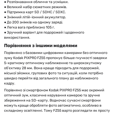
● Розпізнавання обличчя та усмішки.
● Великий набір сюжетних режимів.
● Підтримка карт SD / SDHC / SDXC.
● Знімний літій-іонний акумулятор.
● До 200 знімків на одному заряді.
● Легка вага приблизно 105 г.
● Зручний варіант для подорожей і щоденного
використання.
Порівняння з іншими моделями
Порівняно з базовими цифровими камерами без оптичного
зуму Kodak PIXPRO FZ55 пропонує більше гнучкості завдяки
5-кратному оптичному наближенню та ширококутному
об’єктиву 28 мм. Вона краще підходить для подорожей,
міської зйомки, групових фото та ситуацій, коли потрібно
швидко перейти від загального плану до наближеного
кадру.
Порівняно зі смартфоном Kodak PIXPRO FZ55 має окремий
оптичний зум, класичне керування камерою та зручне
збереження на SD-карту. Водночас сучасні смартфони
можуть краще обробляти фото автоматично, особливо в
складному освітленні. Тому FZ55 варто розглядати як просту