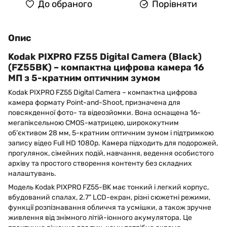
До обраного
Порівняти
Опис
Kodak PIXPRO FZ55 Digital Camera (Black)
(FZ55BK) – компактна цифрова камера 16
МП з 5-кратним оптичним зумом
Kodak PIXPRO FZ55 Digital Camera – компактна цифрова
камера формату Point-and-Shoot, призначена для
повсякденної фото- та відеозйомки. Вона оснащена 16-
мегапіксельною CMOS-матрицею, ширококутним
об’єктивом 28 мм, 5-кратним оптичним зумом і підтримкою
запису відео Full HD 1080p. Камера підходить для подорожей,
прогулянок, сімейних подій, навчання, ведення особистого
архіву та простого створення контенту без складних
налаштувань.
Модель Kodak PIXPRO FZ55-BK має тонкий і легкий корпус,
вбудований спалах, 2.7" LCD-екран, різні сюжетні режими,
функції розпізнавання обличчя та усмішки, а також зручне
живлення від знімного літій-іонного акумулятора. Це