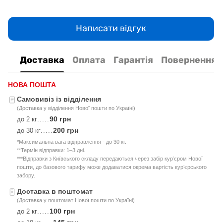
Написати відгук
Доставка
Оплата
Гарантія
Повернення
НОВА ПОШТА
Самовивіз із відділення
(Доставка у відділення Нової пошти по Україні)
90 грн
до 2 кг
.....
200 грн
до 30 кг
.....
*Максимальна вага відправлення - до 30 кг.
**Термін відправки: 1–3 дні.
***Відправки з Київського складу передаються через забір курʼєром Нової
пошти, до базового тарифу може додаватися окрема вартість курʼєрського
забору.
Доставка в поштомат
(Доставка у поштомат Нової пошти по Україні)
100 грн
до 2 кг
.....