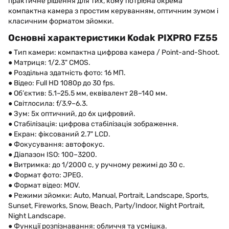
практичне рішення для тих, кому потрібна окрема
компактна камера з простим керуванням, оптичним зумом і
класичним форматом зйомки.
Основні характеристики Kodak PIXPRO FZ55
● Тип камери: компактна цифрова камера / Point-and-Shoot.
● Матриця: 1/2.3" CMOS.
● Роздільна здатність фото: 16 МП.
● Відео: Full HD 1080p до 30 fps.
● Об’єктив: 5.1–25.5 мм, еквівалент 28–140 мм.
● Світлосила: f/3.9–6.3.
● Зум: 5x оптичний, до 6x цифровий.
● Стабілізація: цифрова стабілізація зображення.
● Екран: фіксований 2.7" LCD.
● Фокусування: автофокус.
● Діапазон ISO: 100–3200.
● Витримка: до 1/2000 с, у ручному режимі до 30 с.
● Формат фото: JPEG.
● Формат відео: MOV.
● Режими зйомки: Auto, Manual, Portrait, Landscape, Sports,
Sunset, Fireworks, Snow, Beach, Party/Indoor, Night Portrait,
Night Landscape.
● Функції розпізнавання: обличчя та усмішка.