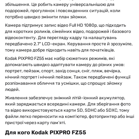
збільшення. Це робить камеру універсальнішою для
подорожей, прогулянок і повсякденних ситуацій, коли
потрібно швидко змінити план зйомки.
Камера підтримує запис відео Full HD 1080p, що підходить
для коротких роликів, сімейних відео, подорожей і базового
відеоконтенту. Для перегляду кадру та налаштувань
передбачено 2.7" LCD-екран. Керування просте й зрозуміле,
тому камера добре підходить навіть для початківців.
Kodak PIXPRO FZ55 має набір сюжетних режимів, які
допомагають швидко адаптувати камеру до різних умов:
портрет, пейзаж, спорт, захід сонця, сніг, пляж, вечірка,
нічний портрет і нічний пейзаж. Також передбачені функції
розпізнавання обличчя та усмішки, що спрощує зйомку
людей.
Живлення забезпечує знімний літій-іонний акумулятор,
який заряджається всередині камери. Для зберігання фото
та відео використовуються карти SD, SDHC або SDXC, тому
файли легко переносити на комп’ютер, фотопринтер або інші
пристрої через карту пам’яті.
Для кого Kodak PIXPRO FZ55