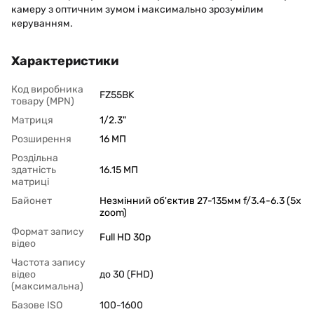
камеру з оптичним зумом і максимально зрозумілим
керуванням.
Характеристики
Код виробника
FZ55BK
товару (MPN)
Матриця
1/2.3"
Розширення
16 МП
Роздільна
здатність
16.15 МП
матриці
Байонет
Незмінний об'єктив 27-135мм f/3.4-6.3 (5x
zoom)
Формат запису
Full HD 30p
відео
Частота запису
відео
до 30 (FHD)
(максимальна)
Базове ISO
100-1600