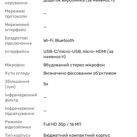
Додаток виробника (за наявності)
керування
Мережеві
—
протоколи
Мережевий
—
інтерфейс
Бездротові
Wi-Fi, Bluetooth
підключення
Інтерфейси
USB-C/micro-USB, micro-HDMI (за
наявності)
Мікрофон
Вбудований стерео мікрофон
Кути огляду
Визначено фіксованим об'єктивом
Збільшення
5x
(зум)
Інфрачервоний
—
фільтр
Інфрачервоне
—
підсвічування
Режими
Full HD 30p / 16 МП
відеозйомки
Тип корпусу
Бюджетний компактний корпус