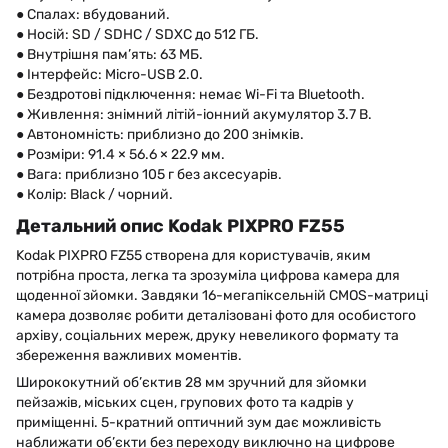
● Спалах: вбудований.
● Носій: SD / SDHC / SDXC до 512 ГБ.
● Внутрішня пам’ять: 63 МБ.
● Інтерфейс: Micro-USB 2.0.
● Бездротові підключення: немає Wi-Fi та Bluetooth.
● Живлення: знімний літій-іонний акумулятор 3.7 В.
● Автономність: приблизно до 200 знімків.
● Розміри: 91.4 × 56.6 × 22.9 мм.
● Вага: приблизно 105 г без аксесуарів.
● Колір: Black / чорний.
Детальний опис Kodak PIXPRO FZ55
Kodak PIXPRO FZ55 створена для користувачів, яким
потрібна проста, легка та зрозуміла цифрова камера для
щоденної зйомки. Завдяки 16-мегапіксельній CMOS-матриці
камера дозволяє робити деталізовані фото для особистого
архіву, соціальних мереж, друку невеликого формату та
збереження важливих моментів.
Ширококутний об’єктив 28 мм зручний для зйомки
пейзажів, міських сцен, групових фото та кадрів у
приміщенні. 5-кратний оптичний зум дає можливість
наближати об’єкти без переходу виключно на цифрове