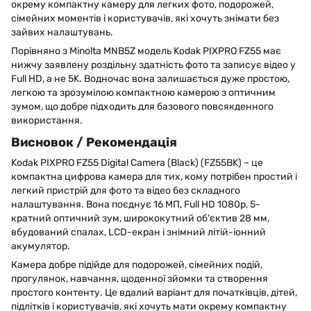
окрему компактну камеру для легких фото, подорожей,
сімейних моментів і користувачів, які хочуть знімати без
зайвих налаштувань.
Порівняно з Minolta MNB5Z модель Kodak PIXPRO FZ55 має
нижчу заявлену роздільну здатність фото та записує відео у
Full HD, а не 5K. Водночас вона залишається дуже простою,
легкою та зрозумілою компактною камерою з оптичним
зумом, що добре підходить для базового повсякденного
використання.
Висновок / Рекомендація
Kodak PIXPRO FZ55 Digital Camera (Black) (FZ55BK) – це
компактна цифрова камера для тих, кому потрібен простий і
легкий пристрій для фото та відео без складного
налаштування. Вона поєднує 16 МП, Full HD 1080p, 5-
кратний оптичний зум, ширококутний об’єктив 28 мм,
вбудований спалах, LCD-екран і знімний літій-іонний
акумулятор.
Камера добре підійде для подорожей, сімейних подій,
прогулянок, навчання, щоденної зйомки та створення
простого контенту. Це вдалий варіант для початківців, дітей,
підлітків і користувачів, які хочуть мати окрему компактну