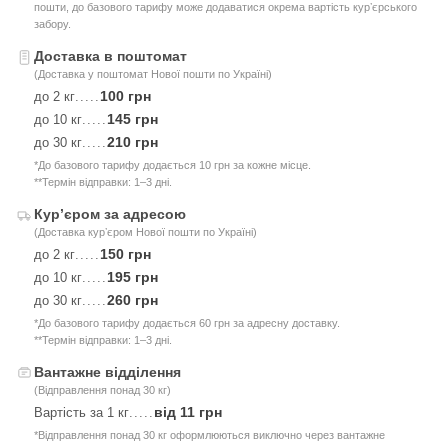
пошти, до базового тарифу може додаватися окрема вартість курʼєрського
забору.
Доставка в поштомат
(Доставка у поштомат Нової пошти по Україні)
100 грн
до 2 кг
.....
145 грн
до 10 кг
.....
210 грн
до 30 кг
.....
*До базового тарифу додається 10 грн за кожне місце.
**Термін відправки: 1–3 дні.
Курʼєром за адресою
(Доставка курʼєром Нової пошти по Україні)
150 грн
до 2 кг
.....
195 грн
до 10 кг
.....
260 грн
до 30 кг
.....
*До базового тарифу додається 60 грн за адресну доставку.
**Термін відправки: 1–3 дні.
Вантажне відділення
(Відправлення понад 30 кг)
від 11 грн
Вартість за 1 кг
.....
*Відправлення понад 30 кг оформлюються виключно через вантажне