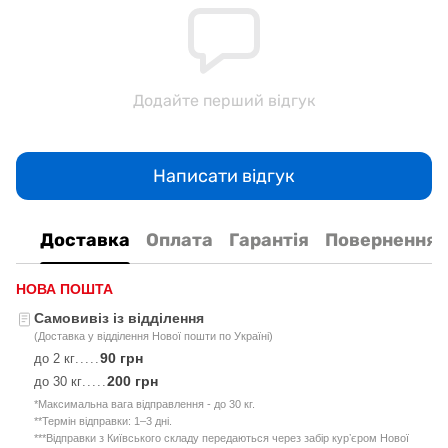
Додайте перший відгук
Написати відгук
Доставка
Оплата
Гарантія
Повернення
НОВА ПОШТА
Самовивіз із відділення
(Доставка у відділення Нової пошти по Україні)
90 грн
до 2 кг
.....
200 грн
до 30 кг
.....
*Максимальна вага відправлення - до 30 кг.
**Термін відправки: 1–3 дні.
***Відправки з Київського складу передаються через забір курʼєром Нової