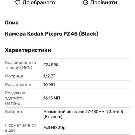
До обраного
Порівняти
Опис
Камера Kodak Pixpro FZ45 (Black)
Характеристики
Код виробника
FZ45BK
товару (MPN)
Матриця
1/2.3"
Розширення
16 МП
Роздільна
здатність
16.15 МП
матриці
Байонет
Незмінний об'єктив 27-130мм f/3.5-6.5
(5x zoom)
Формат запису
Full HD 30p
відео