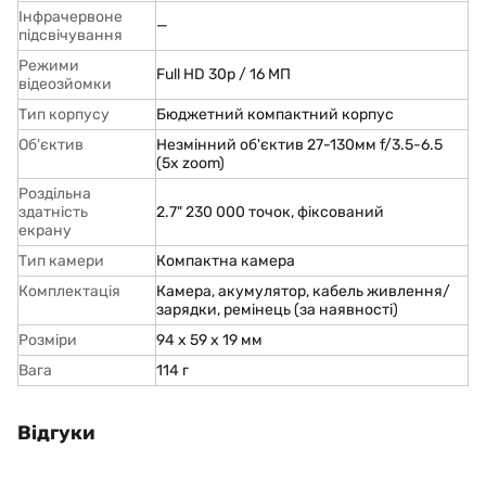
Інфрачервоне
—
підсвічування
Режими
Full HD 30p / 16 МП
відеозйомки
Тип корпусу
Бюджетний компактний корпус
Об'єктив
Незмінний об'єктив 27-130мм f/3.5-6.5
(5x zoom)
Роздільна
здатність
2.7" 230 000 точок, фіксований
екрану
Тип камери
Компактна камера
Комплектація
Камера, акумулятор, кабель живлення/
зарядки, ремінець (за наявності)
Розміри
94 x 59 x 19 мм
Вага
114 г
Відгуки