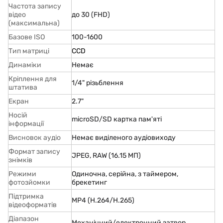
Частота запису
відео
до 30 (FHD)
(максимальна)
Базове ISO
100-1600
Тип матриці
CCD
Динаміки
Немає
Кріплення для
1/4" різьблення
штатива
Екран
2.7"
Носій
microSD/SD картка пам'яті
інформації
Висновок аудіо
Немає виділеного аудіовиходу
Формат запису
JPEG, RAW (16.15 МП)
знімків
Режими
Одиночна, серійна, з таймером,
фотозйомки
брекетинг
Підтримка
MP4 (H.264/H.265)
відеоформатів
Діапазон
Механічний/електронний затвор