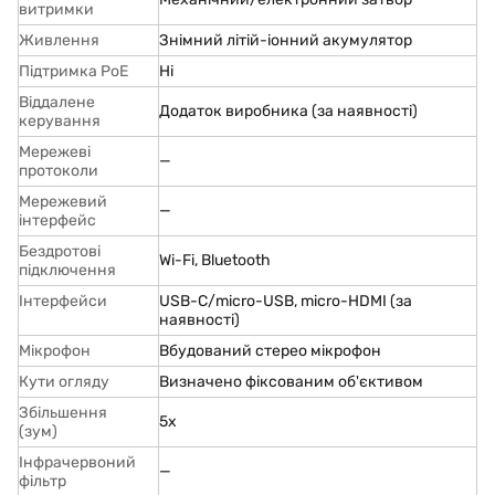
витримки
Живлення
Знімний літій-іонний акумулятор
Підтримка PoЕ
Ні
Віддалене
Додаток виробника (за наявності)
керування
Мережеві
—
протоколи
Мережевий
—
інтерфейс
Бездротові
Wi-Fi, Bluetooth
підключення
Інтерфейси
USB-C/micro-USB, micro-HDMI (за
наявності)
Мікрофон
Вбудований стерео мікрофон
Кути огляду
Визначено фіксованим об'єктивом
Збільшення
5x
(зум)
Інфрачервоний
—
фільтр