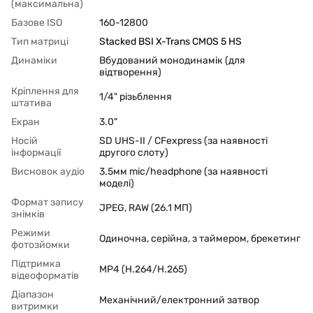
(максимальна)
Базове ISO
160-12800
Тип матриці
Stacked BSI X-Trans CMOS 5 HS
Динаміки
Вбудований монодинамік (для
відтворення)
Кріплення для
1/4" різьблення
штатива
Екран
3.0"
Носій
SD UHS-II / CFexpress (за наявності
інформації
другого слоту)
Висновок аудіо
3.5мм mic/headphone (за наявності
моделі)
Формат запису
JPEG, RAW (26.1 МП)
знімків
Режими
Одиночна, серійна, з таймером, брекетинг
фотозйомки
Підтримка
MP4 (H.264/H.265)
відеоформатів
Діапазон
Механічний/електронний затвор
витримки