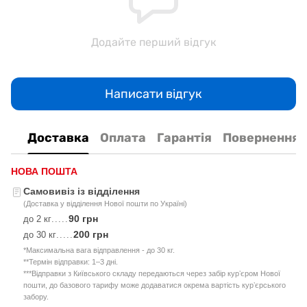
Додайте перший відгук
Написати відгук
Доставка
Оплата
Гарантія
Повернення
НОВА ПОШТА
Самовивіз із відділення
(Доставка у відділення Нової пошти по Україні)
90 грн
до 2 кг
.....
200 грн
до 30 кг
.....
*Максимальна вага відправлення - до 30 кг.
**Термін відправки: 1–3 дні.
***Відправки з Київського складу передаються через забір курʼєром Нової
пошти, до базового тарифу може додаватися окрема вартість курʼєрського
забору.