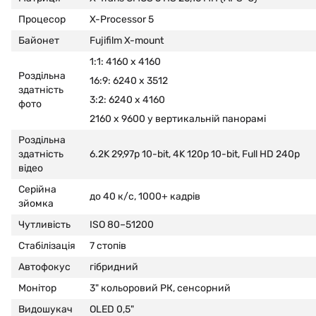
Процесор
X-Processor 5
Байонет
Fujifilm X-mount
1:1: 4160 x 4160
Роздільна
16:9: 6240 x 3512
здатність
3:2: 6240 x 4160
фото
2160 x 9600 у вертикальній панорамі
Роздільна
здатність
6.2K 29,97p 10-bit, 4K 120p 10-bit, Full HD
240p
відео
Серійна
до 40 к/с, 1000+ кадрів
зйомка
Чутливість
ISO 80–51200
Стабілізація
7 стопів
Автофокус
гібридний
Монітор
3" кольоровий РК, сенсорний
Видошукач
OLED 0,5"