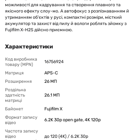
можливості для кадрування та створення плавного та
якісного ефекту слоу-мо. А автофокус з розпізнаванням й
утриманням об'єктів у русі, компактні розміри, місткий
акумулятор та захист від пилу й вологи роблять зйомку з
Fujifilm X-H2S дійсно приємною.
Характеристики
Код виробника
16756924
товару (MPN)
Матриця
APS-C
Розширення
26 МП
Роздільна
здатність
26.1 МП
матриці
Байонет
Fujifilm X
Формат запису
6.2K 30p open gate, 4K 120p
відео
Частота запису
відео
до 120 (4K) / 6.2K 30p