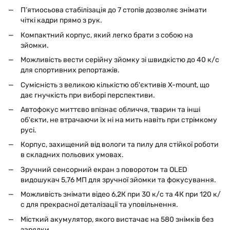
П’ятиосьова стабілізація до 7 стопів дозволяє знімати
чіткі кадри прямо з рук.
Компактний корпус, який легко брати з собою на
зйомки.
Можливість вести серійну зйомку зі швидкістю до 40 к/с
для спортивних репортажів.
Сумісність з великою кількістю об'єктивів X-mount, що
дає гнучкість при виборі перспективи.
Автофокус миттєво впізнає обличчя, тварин та інші
об'єкти, не втрачаючи їх ні на мить навіть при стрімкому
русі.
Корпус, захищений від вологи та пилу для стійкої роботи
в складних польових умовах.
Зручний сенсорний екран з поворотом та OLED
видошукач 5,76 МП для зручної зйомки та фокусування.
Можливість знімати відео 6,2К при 30 к/с та 4К при 120 к/
с для прекрасної деталізації та уповільнення.
Місткий акумулятор, якого вистачає на 580 знімків без
зарядки.