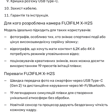
Кришка роз'єму USB Type-C.
Захист кабелю.
Гарантія та інструкція.
Для кого розроблена камера FUJIFILM X-H2S
Модель ідеально підходить для таких користувачів:
фотографів, особливо тих, хто знімає спортивні події або
цінує високошвидкісну серійну зйомку;
відеографів, що хочуть мати контент 6,2К або 4К й
потребують режимів уповільнення відео;
поціновувачів креативних знімків, яких можна досягти
використанням 19 пресетів імітації плівки;
Переваги FUJIFILM X-H2S
Швидка передача фото на смартфон через USB Type-C
(Gen 2) та дистанційне керування через Wi-Fi/Bluetooth.
19 легендарних симуляцій плівки для створення
унікальної атмосфери без обробки.
Новітній сенсор та процесор дарують бездоганну чіткість
кожному кадру.