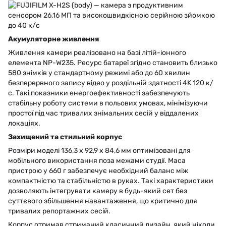
Акумуляторне живлення
Живлення камери реалізовано на базі літій-іонного
елемента NP-W235. Ресурс батареї згідно становить близько
580 знімків у стандартному режимі або до 60 хвилин
безперервного запису відео у роздільній здатності 4K 120 к/
с. Такі показники енергоефективності забезпечують
стабільну роботу системи в польових умовах, мінімізуючи
простої під час тривалих знімальних сесій у віддалених
локаціях.
Захищений та стильний корпус
Розміри моделі 136,3 х 92,9 х 84,6 мм оптимізовані для
мобільного використання поза межами студії. Маса
пристрою у 660 г забезпечує необхідний баланс між
компактністю та стабільністю в руках. Такі характеристики
дозволяють інтегрувати камеру в будь-який сет без
суттєвого збільшення навантаження, що критично для
тривалих репортажних сесій.
Корпус отримав стриманий класичний дизайн, який ніколи