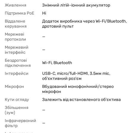
Живлення
Знімний літій-іонний акумулятор
Підтримка PoЕ
Ні
Віддалене
Додаток виробника через Wi-Fi/Bluetooth,
керування
дротовий пульт
Мережеві
—
протоколи
Мережевий
—
інтерфейс
Бездротові
Wi-Fi, Bluetooth
підключення
Інтерфейси
USB-C, micro/full-HDMI, 3.5мм mic,
об'єктивний роз'єм
Мікрофон
Вбудований монофонічний/стерео
мікрофон
Кути огляду
Залежить від встановленого об'єктива
Збільшення
—
(зум)
Інфрачервоний
—
фільтр