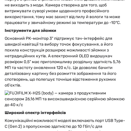
не виходить з моди. Камера створена для того, щоб
витримувати суворі умови щоденного професійного
використання, тому має захист від пилу й вологи та може
працювати у звичайному режимі за температури до -10°C.
Інструменти для зйомки
Основний РК-монітор 3" підтримує тач-інтерфейс для
швидкої навігації та вибору точок фокусування, а його
похила конструкція розширює можливості зйомки з
нетрадиційних кутів. А електронний OLED видошукач
розміром 0,5" має приголомшливу роздільну здатність 5,76
МП та частоту оновлення 120 к/с. Це дозволяє бачити
деталізовану картину без розмиття зображення та його
спотворень, що полегшує точніше відстеження рухомих
об'єктів.
Широкий спектр інтерфейсів
Комунікаційні можливості моделі включають порт USB Type-
C (Gen 2) з пропускною здатністю до 10 Гбіт/с для