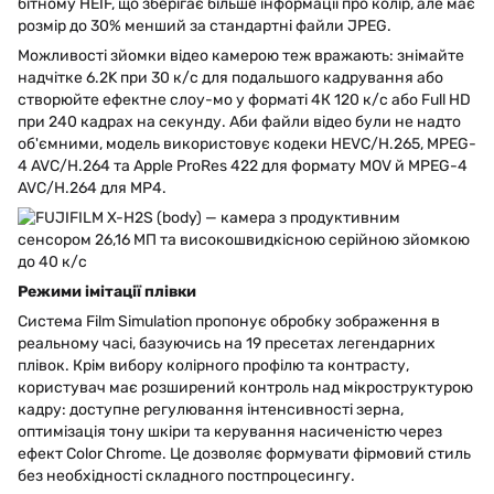
бітному HEIF, що зберігає більше інформації про колір, але має
розмір до 30% менший за стандартні файли JPEG.
Можливості зйомки відео камерою теж вражають: знімайте
надчітке 6.2K при 30 к/с для подальшого кадрування або
створюйте ефектне слоу-мо у форматі 4К 120 к/с або Full HD
при 240 кадрах на секунду. Аби файли відео були не надто
об'ємними, модель використовує кодеки HEVC/H.265, MPEG-
4 AVC/H.264 та Apple ProRes 422 для формату MOV й MPEG-4
AVC/H.264 для MP4.
Режими імітації плівки
Система Film Simulation пропонує обробку зображення в
реальному часі, базуючись на 19 пресетах легендарних
плівок. Крім вибору колірного профілю та контрасту,
користувач має розширений контроль над мікроструктурою
кадру: доступне регулювання інтенсивності зерна,
оптимізація тону шкіри та керування насиченістю через
ефект Color Chrome. Це дозволяє формувати фірмовий стиль
без необхідності складного постпроцесингу.