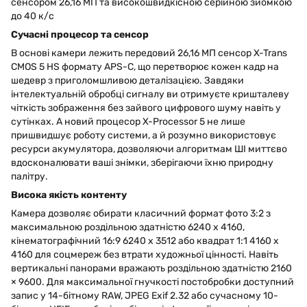
Сучасні процесор та сенсор
В основі камери лежить передовий 26,16 МП сенсор X-Trans
CMOS 5 HS формату APS-C, що перетворює кожен кадр на
шедевр з приголомшливою деталізацією. Завдяки
інтелектуальній обробці сигналу ви отримуєте кришталеву
чіткість зображення без зайвого цифрового шуму навіть у
сутінках. А новий процесор X-Processor 5 не лише
пришвидшує роботу системи, а й розумно використовує
ресурси акумулятора, дозволяючи алгоритмам ШІ миттєво
вдосконалювати ваші знімки, зберігаючи їхню природну
палітру.
Висока якість контенту
Камера дозволяє обирати класичний формат фото 3:2 з
максимальною роздільною здатністю 6240 x 4160,
кінематографічний 16:9 6240 x 3512 або квадрат 1:1 4160 x
4160 для соцмереж без втрати художньої цінності. Навіть
вертикальні панорами вражають роздільною здатністю 2160
× 9600. Для максимальної гнучкості постобробки доступний
запис у 14-бітному RAW, JPEG Exif 2.32 або сучасному 10-