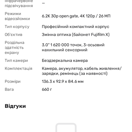
Інфрачервоне
—
підсвічування
Режими
6.2K 30p open gate, 4K 120p / 26 МП
відеозйомки
Тип корпусу
Професійний компактний корпус
Об'єктив
Змінна оптика (байонет Fujifilm X)
Роздільна
3.0" 1 620 000 точок, 3-осьовий
здатність
нахильний сенсорний
екрану
Тип камери
Бездзеркальна камера
Комплектація
Камера, акумулятор, кабель живлення/
зарядки, ремінець (за наявності)
Розміри
136.3 x 92.9 x 84.6 мм
Вага
660 г
Відгуки