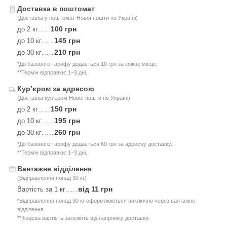
Доставка в поштомат
(Доставка у поштомат Нової пошти по Україні)
100 грн
до 2 кг
.....
145 грн
до 10 кг
.....
210 грн
до 30 кг
.....
*До базового тарифу додається 10 грн за кожне місце.
**Термін відправки: 1–3 дні.
Курʼєром за адресою
(Доставка курʼєром Нової пошти по Україні)
150 грн
до 2 кг
.....
195 грн
до 10 кг
.....
260 грн
до 30 кг
.....
*До базового тарифу додається 60 грн за адресну доставку.
**Термін відправки: 1–3 дні.
Вантажне відділення
(Відправлення понад 30 кг)
від 11 грн
Вартість за 1 кг
.....
*Відправлення понад 30 кг оформлюються виключно через вантажне
відділення.
**Кінцева вартість залежить від напрямку доставки.