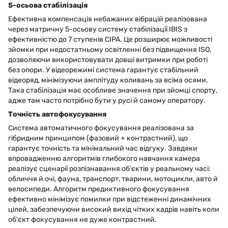
5-осьова стабілізація
Ефективна компенсація небажаних вібрацій реалізована
через матричну 5-осьову систему стабілізації IBIS з
ефективністю до 7 ступенів CIPA. Це розширює можливості
зйомки при недостатньому освітленні без підвищення ISO,
дозволяючи використовувати довші витримки при роботі
без опори. У відеорежимі система гарантує стабільний
відеоряд, мінімізуючи амплітуду коливань за всіма осями.
Така стабілізація має особливе значення при зйомці спорту,
адже там часто потрібно бути у русі й самому оператору.
Точність автофокусування
Система автоматичного фокусування реалізована за
гібридним принципом (фазовий + контрастний), що
гарантує точність та мінімальний час відгуку. Завдяки
впровадженню алгоритмів глибокого навчання камера
реалізує сценарії розпізнавання об’єктів у реальному часі:
обличчя й очі, фауна, транспорт, тварини, мотоцикли, авто й
велосипеди. Алгоритм предиктивного фокусування
ефективно мінімізує помилки при відстеженні динамічних
цілей, забезпечуючи високий вихід чітких кадрів навіть коли
об'єкт фокусування не дуже контрастний.