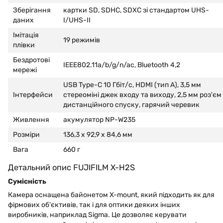
Зберігання
картки SD, SDHC, SDXC зі стандартом UHS-
даних
I/UHS-II
Імітація
19 режимів
плівки
Бездротові
IEEE802.11a/b/g/n/ac, Bluetooth 4,2
мережі
USB Type-C 10 Гбіт/с, HDMI (тип А), 3,5 мм
Інтерфейси
стереоміні джек входу та виходу, 2,5 мм роз'єм
дистанційного спуску, гарячий черевик
Живлення
акумулятор NP-W235
Розміри
136,3 х 92,9 х 84,6 мм
Вага
660 г
Детальний опис FUJIFILM X-H2S
Сумісність
Камера оснащена байонетом X-mount, який підходить як для
фірмових об'єктивів, так і для оптики деяких інших
виробників, наприклад Sigma. Це дозволяє керувати