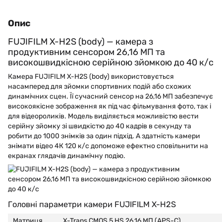
Опис
FUJIFILM X-H2S (body) — камера з
продуктивним сенсором 26,16 МП та
високошвидкісною серійною зйомкою до 40 к/с
Камера FUJIFILM X-H2S (body) використовується
насамперед для зйомки спортивних подій або схожих
динамічних сцен. Її сучасний сенсор на 26,16 МП забезпечує
високоякісне зображення як під час фільмування фото, так і
для відеороликів. Модель виділяється можливістю вести
серійну зйомку зі швидкістю до 40 кадрів в секунду та
робити до 1000 знімків за один підхід. А здатність камери
знімати відео 4К 120 к/с допоможе ефектно сповільнити на
екранах глядачів динамічну подію.
Головні параметри камери FUJIFILM X-H2S
Матриця
X-Trans CMOS 5 HS 26,16 МП (APS-C)