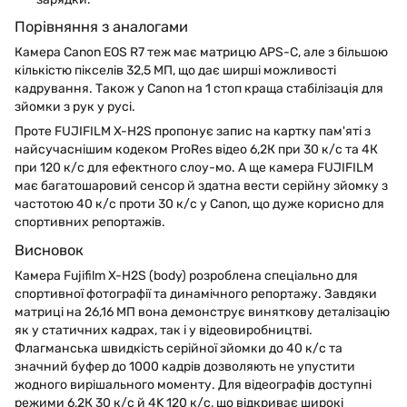
Порівняння з аналогами
Камера Canon EOS R7 теж має матрицю APS-C, але з більшою
кількістю пікселів 32,5 МП, що дає ширші можливості
кадрування. Також у Canon на 1 стоп краща стабілізація для
зйомки з рук у русі.
Проте FUJIFILM X-H2S пропонує запис на картку пам'яті з
найсучаснішим кодеком ProRes відео 6,2К при 30 к/с та 4К
при 120 к/с для ефектного слоу-мо. А ще камера FUJIFILM
має багатошаровий сенсор й здатна вести серійну зйомку з
частотою 40 к/с проти 30 к/с у Canon, що дуже корисно для
спортивних репортажів.
Висновок
Камера Fujifilm X-H2S (body) розроблена спеціально для
спортивної фотографії та динамічного репортажу. Завдяки
матриці на 26,16 МП вона демонструє виняткову деталізацію
як у статичних кадрах, так і у відеовиробництві.
Флагманська швидкість серійної зйомки до 40 к/с та
значний буфер до 1000 кадрів дозволяють не упустити
жодного вирішального моменту. Для відеографів доступні
режими 6,2К 30 к/с й 4K 120 к/с, що відкриває широкі