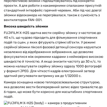
перспективою зйомки і підлаштовуватись під конкретні
проєкти. А для роботи з накамерними спалахами присутній
стандартний інтерфейс гарячий черевик. Аби під час довгої
зйомки відеокамера не перегрівалася, також є сумісність з
вентилятором FAN-001.
Висока швидкість зйомки
FUJIFILM X-H2S здатна вести серійну зйомку з частотою до
40 к/с, що чудово підходить для фільмування спортивних
подій та сцен, у яких фігурують стрімкі об'єкти. У режимі
серійної зйомки пікселі фазової детекції сенсора керуються
незалежно від відображення зображення, що дозволяє
фокусуватися між окремими кадрами з неймовірно високою
швидкістю й точністю. А якщо знизити частоту до 30 к/с, то
можна налаштувати серійну зйомку одразу 1000 фотографії
у форматі JPEG. Для чіткості кадрів електронний затвор
здатний регулювати витримку аж до 1/32000 с.
Камера оснащена новою теплорозсіювальною структурою,
яка дозволяє вести безперервний запис відео тривалістю до
6 годин, що може бути корисно для масштабних спортивних
подій.