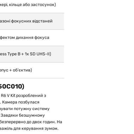
ері, кільце або застосунок)
пазоні фокусних відстаней
ефектом дихання фокуса
ess Type B + 1x SD UHS-II)
рпус + об’єктив)
250C010)
 R6 V Kit розроблений з
. Камера позбулася
грувати потужну систему
в. Завдяки безшумному
безперервно до двох годин. На
 важіль для керування зумом.