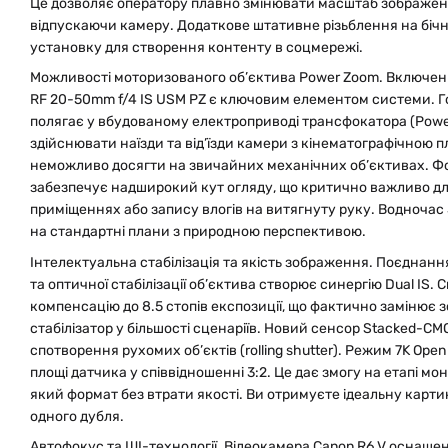
Це дозволяє оператору плавно змінювати масштаб зображен
відпускаючи камеру. Додаткове штативне різьблення на бічн
установку для створення контенту в соцмережі.
Можливості моторизованого об’єктива Power Zoom. Включен
RF 20-50mm f/4 IS USM PZ є ключовим елементом системи. Го
полягає у вбудованому електроприводі трансфокатора (Powe
здійснювати наїзди та від’їзди камери з кінематографічною 
неможливо досягти на звичайних механічних об’єктивах. Фо
забезпечує надширокий кут огляду, що критично важливо дл
приміщеннях або запису влогів на витягнуту руку. Водноча
на стандартні плани з природною перспективою.
Інтелектуальна стабілізація та якість зображення. Поєднання
та оптичної стабілізації об’єктива створює синергію Dual IS.
компенсацію до 8.5 стопів експозиції, що фактично замінює
стабілізатор у більшості сценаріїв. Новий сенсор Stacked-CMO
спотворення рухомих об’єктів (rolling shutter). Режим 7K Open
площі датчика у співвідношенні 3:2. Це дає змогу на етапі мо
який формат без втрати якості. Ви отримуєте ідеальну картин
одного дубля.
Автофокус та ШІ-технології. Відеокамера Canon R6 V оснащ