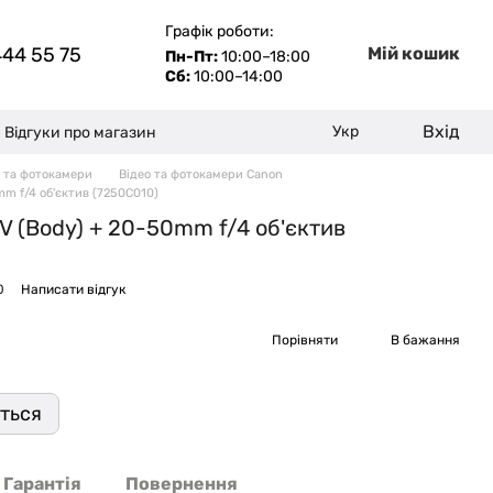
Графік роботи:
444 55 75
Мій кошик
Пн-Пт:
10:00–18:00
Сб:
10:00–14:00
Вхід
Укр
Відгуки про магазин
о та фотокамери
Відео та фотокамери Canon
m f/4 об'єктив (7250C010)
V (Body) + 20-50mm f/4 об'єктив
0
Написати відгук
Порівняти
В бажання
иться
Гарантія
Повернення