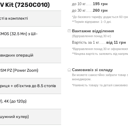
V Kit (7250C010)
195 грн
до 10 кг
.....
260 грн
до 30 кг
.....
*До базового тарифу додається 60 грн
ті в комплекті
**Термін відправки: 1–3 дні.
Вантажне відділення
OS (32.5 Мп) з ШІ-
(Відправлення понад 30 кг)
від 11 грн
Вартість за 1 кг
.....
*Відправлення понад 30 кг оформлюют
**Кінцева вартість залежить від напря
дшвидких операцій
Самовивіз зі складу
USM PZ (Power Zoom)
Ви можете самостійно забрати товар з
менеджером.
риця + об’єктив до 8.5 стопів
*Наявність товару та деталі самовив
, 4K (до 120p)
зшумний кулер)