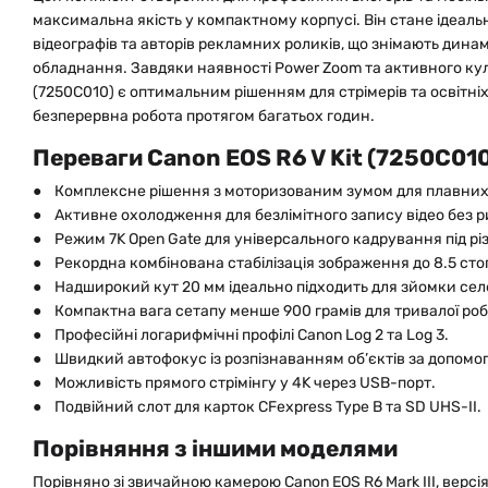
максимальна якість у компактному корпусі. Він стане ідеал
відеографів та авторів рекламних роликів, що знімають дина
обладнання. Завдяки наявності Power Zoom та активного куле
(7250C010) є оптимальним рішенням для стрімерів та освітніх
безперервна робота протягом багатьох годин.
Переваги Canon EOS R6 V Kit (7250C010
● Комплексне рішення з моторизованим зумом для плавних 
● Активне охолодження для безлімітного запису відео без р
● Режим 7K Open Gate для універсального кадрування під рі
● Рекордна комбінована стабілізація зображення до 8.5 стоп
● Надширокий кут 20 мм ідеально підходить для зйомки селф
● Компактна вага сетапу менше 900 грамів для тривалої роб
● Професійні логарифмічні профілі Canon Log 2 та Log 3.
● Швидкий автофокус із розпізнаванням об’єктів за допомог
● Можливість прямого стрімінгу у 4K через USB-порт.
● Подвійний слот для карток CFexpress Type B та SD UHS-II.
Порівняння з іншими моделями
Порівняно зі звичайною камерою Canon EOS R6 Mark III, версія