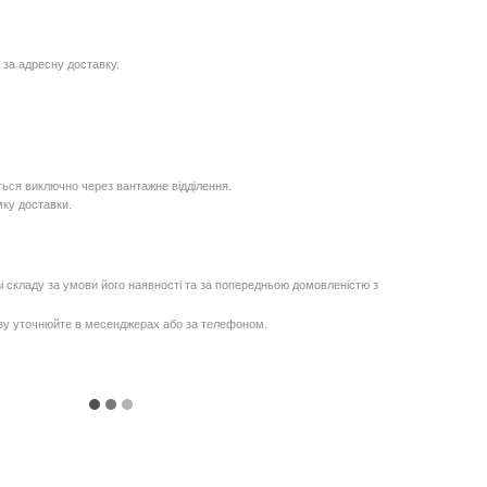
 за адресну доставку.
ься виключно через вантажне відділення.
мку доставки.
і складу за умови його наявності та за попередньою домовленістю з
озу уточнюйте в месенджерах або за телефоном.