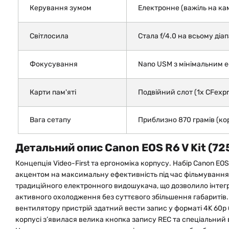
Керування зумом
Електронне (важіль на кам
Світлосила
Стала f/4.0 на всьому діа
Фокусування
Nano USM з мінімальним 
Карти пам'яті
Подвійний слот (1x CFexpr
Вага сетапу
Приблизно 870 грамів (ко
Детальний опис Canon EOS R6 V Kit (7
Концепція Video-First та ергономіка корпусу. Набір Canon EOS
акцентом на максимальну ефективність під час фільмування
традиційного електронного видошукача, що дозволило інте
активного охолодження без суттєвого збільшення габариті
вентилятору пристрій здатний вести запис у форматі 4K 60p 
корпусі з’явилася велика кнопка запису REC та спеціальний