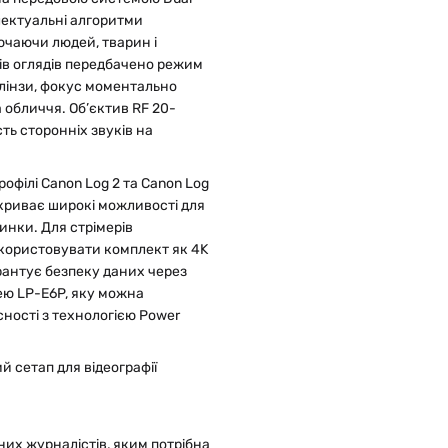
електуальні алгоритми
лючаючи людей, тварин і
ів оглядів передбачено режим
 лінзи, фокус моментально
 обличчя. Об’єктив RF 20-
ь сторонніх звуків на
рофілі Canon Log 2 та Canon Log
дкриває широкі можливості для
инки. Для стрімерів
користовувати комплект як 4K
рантує безпеку даних через
ею LP-E6P, яку можна
ності з технологією Power
них журналістів, яким потрібна