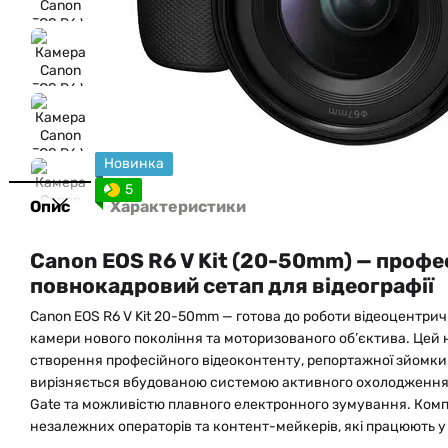
Новинка
5
Опис
Характеристики
Canon EOS R6 V Kit (20-50mm) — профе
повнокадровий сетап для відеографії
Canon EOS R6 V Kit 20-50mm — готова до роботи відеоцентрич
камери нового покоління та моторизованого об’єктива. Цей 
створення професійного відеоконтенту, репортажної зйомки т
вирізняється вбудованою системою активного охолодження,
Gate та можливістю плавного електронного зумування. Компл
незалежних операторів та контент-мейкерів, які працюють у