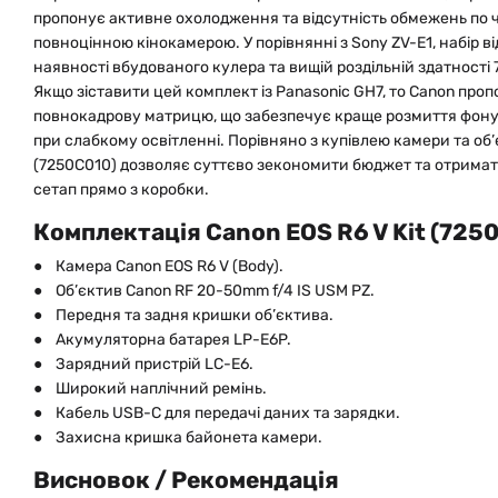
пропонує активне охолодження та відсутність обмежень по ча
повноцінною кінокамерою. У порівнянні з Sony ZV-E1, набір в
наявності вбудованого кулера та вищій роздільній здатності 
Якщо зіставити цей комплект із Panasonic GH7, то Canon про
повнокадрову матрицю, що забезпечує краще розмиття фону
при слабкому освітленні. Порівняно з купівлею камери та об’є
(7250C010) дозволяє суттєво зекономити бюджет та отрима
сетап прямо з коробки.
Комплектація Canon EOS R6 V Kit (725
● Камера Canon EOS R6 V (Body).
● Об’єктив Canon RF 20-50mm f/4 IS USM PZ.
● Передня та задня кришки об’єктива.
● Акумуляторна батарея LP-E6P.
● Зарядний пристрій LC-E6.
● Широкий наплічний ремінь.
● Кабель USB-C для передачі даних та зарядки.
● Захисна кришка байонета камери.
Висновок / Рекомендація