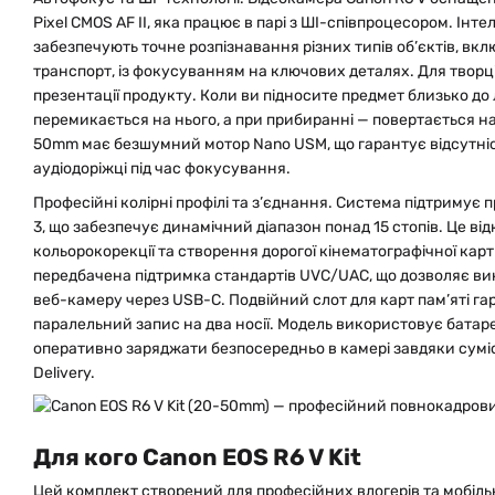
Pixel CMOS AF II, яка працює в парі з ШІ-співпроцесором. Інт
забезпечують точне розпізнавання різних типів об’єктів, вк
транспорт, із фокусуванням на ключових деталях. Для творц
презентації продукту. Коли ви підносите предмет близько до
перемикається на нього, а при прибиранні — повертається на
50mm має безшумний мотор Nano USM, що гарантує відсутніст
аудіодоріжці під час фокусування.
Професійні колірні профілі та з’єднання. Система підтримує п
3, що забезпечує динамічний діапазон понад 15 стопів. Це ві
кольорокорекції та створення дорогої кінематографічної карт
передбачена підтримка стандартів UVC/UAC, що дозволяє ви
веб-камеру через USB-C. Подвійний слот для карт пам’яті га
паралельний запис на два носії. Модель використовує батар
оперативно заряджати безпосередньо в камері завдяки суміс
Delivery.
Для кого Canon EOS R6 V Kit
Цей комплект створений для професійних влогерів та мобіль