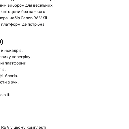
ьним вибором для весільних
мічні сцени без важкого
ра, набір Canon R6 V Kit
 платформ, де потрібна
)
кінокадрів.
изику перегріву.
зні платформи.
ів.
і-блогів.
оти з рук.
ою ШІ.
 R6 V у цьому комплекті