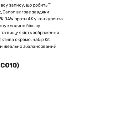
су запису, що робить її
ід Canon виграє завдяки
7K RAW проти 4K у конкурента.
понує значно більшу
 та вищу якість зображення
ктива окремо, набір Kit
ти ідеально збалансований
0C010)