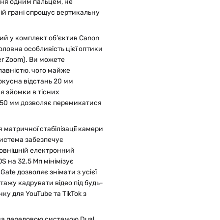
ня одним пальцем, не
ій грані спрощує вертикальну
ий у комплект об’єктив Canon
ловна особливість цієї оптики
r Zoom). Ви можете
плавністю, чого майже
кусна відстань 20 мм
я зйомки в тісних
с 50 мм дозволяє перемикатися
 матричної стабілізації камери
 Система забезпечує
 зовнішній електронний
S на 32.5 Мп мінімізує
 Gate дозволяє знімати з усієї
нтажу кадрувати відео під будь-
ку для YouTube та TikTok з
ена передовою системою Dual