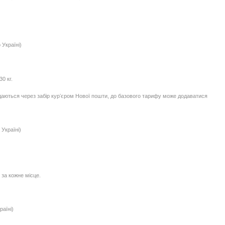
 Україні)
0 кг.
едаються через забір курʼєром Нової пошти, до базового тарифу може додаватися
Україні)
 за кожне місце.
раїні)