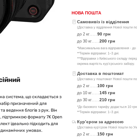
НОВА ПОШТА
Самовивіз із відділення
(Доставка у відділення Нової пошти по
90 грн
до 2 кг
.....
200 грн
до 30 кг
.....
*Максимальна вага відправлення - до 3
**Термін відправки: 1–3 дні.
***Відправки з Київського складу пер
окрема вартість курʼєрського забору.
Доставка в поштомат
сійний
(Доставка у поштомат Нової пошти по 
100 грн
до 2 кг
.....
145 грн
до 10 кг
.....
на система, що складається з
210 грн
до 30 кг
.....
набір призначений для
*До базового тарифу додається 10 грн
а ведення блогів з рук. Він
**Термін відправки: 1–3 дні.
 підтримкою формату 7K Open
Курʼєром за адресою
ект ідеально підходить для
(Доставка курʼєром Нової пошти по Ук
 динамічних умовах.
150 грн
до 2 кг
.....