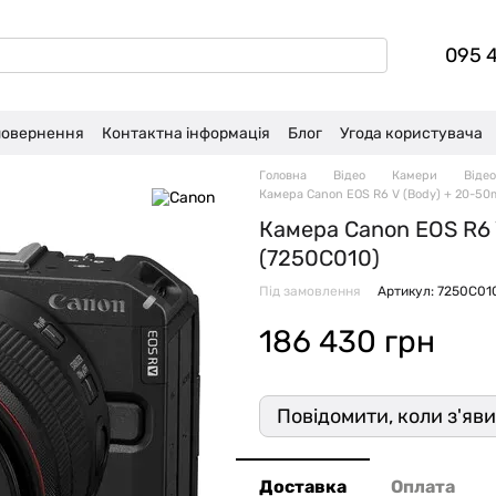
095 
 повернення
Контактна інформація
Блог
Угода користувача
Головна
Відео
Камери
Віде
Камера Canon EOS R6 V (Body) + 20-50m
Камера Canon EOS R6 
(7250C010)
Під замовлення
Артикул: 7250C01
186 430 грн
Повідомити, коли з'яв
Доставка
Оплата