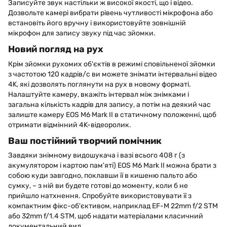
Записуйте звук настільки ж високої якості, що і відео.
Дозвольте камері вибрати рівень чутливості мікрофона або
встановіть його вручну і використовуйте зовнішній
мікрофон для запису звуку під час зйомки.
Новий погляд на рух
Крім зйомки рухомих об'єктів в режимі сповільненої зйомки
з частотою 120 кадрів/с ви можете знімати інтервальні відео
4K, які дозволять поглянути на рух в новому форматі.
Налаштуйте камеру, вкажіть інтервал між знімками і
загальна кількість кадрів для запису, а потім на деякий час
залиште камеру EOS M6 Mark II в статичному положенні, щоб
отримати відмінний 4K-відеоролик.
Ваш постійний творчий помічник
Завдяки знімному видошукача і вазі всього 408 г (з
акумулятором і картою пам'яті) EOS M6 Mark II можна брати з
собою куди завгодно, поклавши її в кишеню пальто або
сумку, – з ній ви будете готові до моменту, коли б не
прийшло натхнення. Спробуйте використовувати її з
компактним фікс-об'єктивом, наприклад EF-M 22mm f/2 STM
або 32mm f/1.4 STM, щоб надати матеріалами класичний
документальний вид.