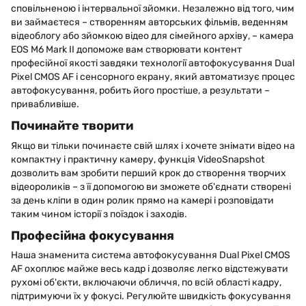
сповільненою і інтервальної зйомки. Незалежно від того, чим
ви займаєтеся – створенням авторських фільмів, веденням
відеоблогу або зйомкою відео для сімейного архіву, – камера
EOS M6 Mark II допоможе вам створювати контент
професійної якості завдяки технології автофокусування Dual
Pixel CMOS AF і сенсорного екрану, який автоматизує процес
автофокусування, робить його простіше, а результати –
привабливіше.
Починайте творити
Якщо ви тільки починаєте свій шлях і хочете знімати відео на
компактну і практичну камеру, функція VideoSnapshot
дозволить вам зробити перший крок до створення творчих
відеороликів – з її допомогою ви зможете об'єднати створені
за день кліпи в один ролик прямо на камері і розповідати
таким чином історії з поїздок і заходів.
Професійна фокусування
Наша знаменита система автофокусування Dual Pixel CMOS
AF охоплює майже весь кадр і дозволяє легко відстежувати
рухомі об'єкти, включаючи обличчя, по всій області кадру,
підтримуючи їх у фокусі. Регулюйте швидкість фокусування