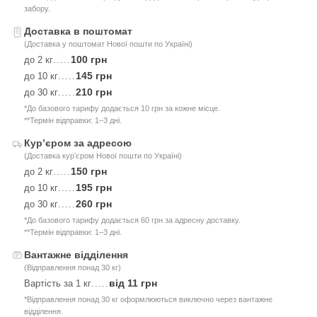
забору.
Доставка в поштомат
(Доставка у поштомат Нової пошти по Україні)
100 грн
до 2 кг
.....
145 грн
до 10 кг
.....
210 грн
до 30 кг
.....
*До базового тарифу додається 10 грн за кожне місце.
**Термін відправки: 1–3 дні.
Курʼєром за адресою
(Доставка курʼєром Нової пошти по Україні)
150 грн
до 2 кг
.....
195 грн
до 10 кг
.....
260 грн
до 30 кг
.....
*До базового тарифу додається 60 грн за адресну доставку.
**Термін відправки: 1–3 дні.
Вантажне відділення
(Відправлення понад 30 кг)
від 11 грн
Вартість за 1 кг
.....
*Відправлення понад 30 кг оформлюються виключно через вантажне
відділення.