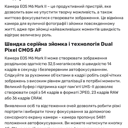
Камера EOS M6 Mark II – це продуктивний пристрій, яке
дозволить вам не упустити творчу можливість, а також
миттєво фокусуватися створювати зображення. Це відмінна
камера для вуличної фотографії і зйомки повсякденному
житті, адже при зйомці найважливіших моментів швидкість
відіграє величезну роль.
Швидка серійна зйомка і технологія Dual
Pixel CMOS AF
Камера EOS M6 Mark II може створювати зображення
роздільною здатністю 32,5 мегапікселів зі швидкістю 14
кадрів в секунду і безперервним автофокусуванням.
Слідкуйте за рухомими об'єктами в кадрі і робіть серії чітких
зображень з високим рівнем деталізації в потрібні моменти.
Великий буфер і підтримка карт пам'яті UHS-II дозволяє
створювати серії з 54 кадрів в форматі JPEG, 23 кадрів RAW
або 36 кадрів CRAW.
Виявлення осіб та відстеження очей дозволять робити різкі
портрети і вибирати точку фокусування за допомогою
сенсорного екрану камери – камера пропонує 5481
положення автофокусування. Ви можете натиснути кнопку