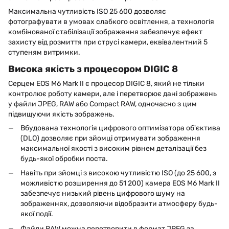
Максимальна чутливість ISO 25 600 дозволяє
фотографувати в умовах слабкого освітлення, а технологія
комбінованої стабілізації зображення забезпечує ефект
захисту від розмиття при струсі камери, еквівалентний 5
ступеням витримки.
Висока якість з процесором DIGIC 8
Серцем EOS M6 Mark II є процесор DIGIC 8, який не тільки
контролює роботу камери, але і перетворює дані зображень
у файли JPEG, RAW або Compact RAW, одночасно з цим
підвищуючи якість зображень.
Вбудована технологія цифрового оптимізатора об'єктива
(DLO) дозволяє при зйомці отримувати зображення
максимальної якості з високим рівнем деталізації без
будь-якої обробки поста.
Навіть при зйомці з високою чутливістю ISO (до 25 600, з
можливістю розширення до 51 200) камера EOS M6 Mark II
забезпечує низький рівень цифрового шуму на
зображеннях, дозволяючи відобразити атмосферу будь-
якої події.
Файли RAW можна перетворити в формат JPEG за