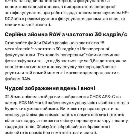
AF-ON на задній панелі камери для фокусування за
допомогою задньої кнопки, а використання сенсорної
автофокусування при роботі з додатковим видошукачем HF-
DC2 або в режимі ручного фокусування допомагає досягти
максимальної різкості.
Серійна зйомка RAW з частотою 30 кадрів/с
Створюйте файли RAW з роздільною здатністю 18
мегапікселів*з частотою 30 кадрів/с і безперервної
фокусуванням. Технологія попередньої зйомки починає
фотографувати те, що відбувається ще за 0,5 с до того, як ви
повністю натиснете кнопку спуску затвора, щоб ви не
упустили той самий момент і могли згодом працювати з
файлом RAW.
Чудові зображення вдень і вночі
32,5-мегапіксельний датчик зображення CMOS APS-C на
камері EOS M6 Mark II забезпечує чудову якість зображення в
будь-яких умовах зйомки. Ви можете розраховувати на
високу деталізацію знімків навіть в самих світлих і темних
ділянках кадру, а також на якісну передачу кольору і плавну
градацію тонів. Обрізуйте, обробляйте зображення і
змінюйте їх розмір без помітної втрати якості.