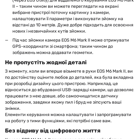
(через EOS Utility) для віддаленого керування EOS M6 Mark
II – таким чином ви можете переглядати на екрані
вибране пристрої поточну картинку з камери,
налаштовувати її параметри і виконувати зйомку на
відстані до 10 метрів. Дуже добре підходить для освоєння
нових і незвичайних кутів зйомки.
Під час зйомки камера EOS M6 Mark II може отримувати
GPS-координати зі смартфона; таким чином до
зображень можна додавати геометки.
Не пропустіть жодної деталі
З моменту, коли ви вперше візьмете в руки EOS M6 Mark II, ви
по достоїнству оціните любов до деталей, яка була вкладена
при розробці дизайну цього пристрою. Наприклад, це
відноситься до вбудованої USB-зарядці камери, що дозволяє
працювати з нею довше, або самоочищатися датчику
зображення, завдяки якому пил і бруд не зіпсують ваші
знімки.
Елементи керування можна налаштувати і запрограмувати
на роботу з тими функціями, які потрібні саме вам.
Без відриву від цифрового життя