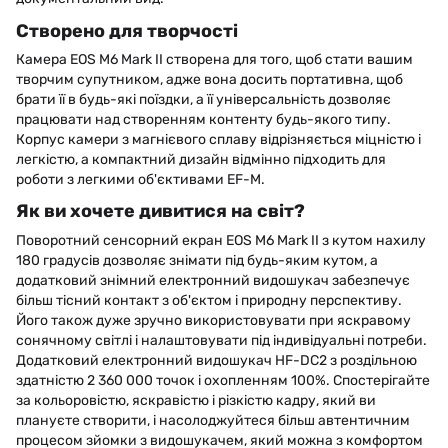
Створено для творчості
Камера EOS M6 Mark II створена для того, щоб стати вашим
творчим супутником, адже вона досить портативна, щоб
брати її в будь-які поїздки, а її універсальність дозволяє
працювати над створенням контенту будь-якого типу.
Корпус камери з магнієвого сплаву відрізняється міцністю і
легкістю, а компактний дизайн відмінно підходить для
роботи з легкими об'єктивами EF-M.
Як ви хочете дивитися на світ?
Поворотний сенсорний екран EOS M6 Mark II з кутом нахилу
180 градусів дозволяє знімати під будь-яким кутом, а
додатковий знімний електронний видошукач забезпечує
більш тісний контакт з об'єктом і природну перспективу.
Його також дуже зручно використовувати при яскравому
сонячному світлі і налаштовувати під індивідуальні потреби.
Додатковий електронний видошукач HF-DC2 з роздільною
здатністю 2 360 000 точок і охопленням 100%. Спостерігайте
за кольоровістю, яскравістю і різкістю кадру, який ви
плануєте створити, і насолоджуйтеся більш автентичним
процесом зйомки з видошукачем, який можна з комфортом