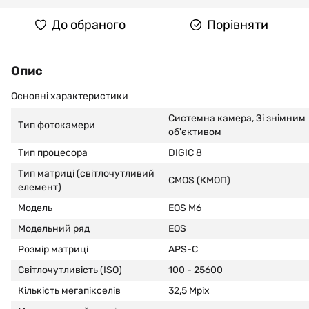
До обраного
Порівняти
Опис
Основні характеристики
Системна камера, Зі знімним
Тип фотокамери
об'єктивом
Тип процесора
DIGIC 8
Тип матриці (світлочутливий
CMOS (КМОП)
елемент)
Модель
EOS M6
Модельний ряд
EOS
Розмір матриці
APS-C
Світлочутливість (ISO)
100 - 25600
Кількість мегапікселів
32,5 Mpix