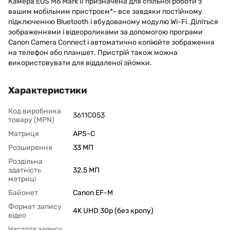
Камера EOS M6 Mark II призначена для спільної роботи з
вашим мобільним пристроєм*- все завдяки постійному
підключенню Bluetooth і вбудованому модулю Wi-Fi. Діліться
зображеннями і відеороликами за допомогою програми
Canon Camera Connect і автоматично копіюйте зображення
на телефон або планшет. Пристрій також можна
використовувати для віддаленої зйомки.
Характеристики
Код виробника
3611C053
товару (MPN)
Матриця
APS-C
Розширення
33 МП
Роздільна
здатність
32.5 МП
матриці
Байонет
Canon EF-M
Формат запису
4K UHD 30p (без кропу)
відео
Частота запису