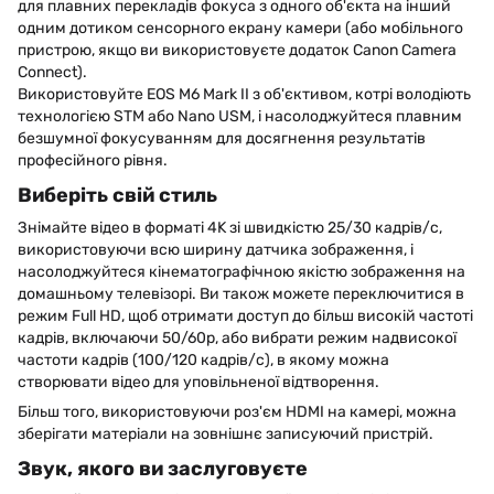
для плавних перекладів фокуса з одного об'єкта на інший
одним дотиком сенсорного екрану камери (або мобільного
пристрою, якщо ви використовуєте додаток Canon Camera
Connect).
Використовуйте EOS M6 Mark II з об'єктивом, котрі володіють
технологією STM або Nano USM, і насолоджуйтеся плавним
безшумної фокусуванням для досягнення результатів
професійного рівня.
Виберіть свій стиль
Знімайте відео в форматі 4K зі швидкістю 25/30 кадрів/с,
використовуючи всю ширину датчика зображення, і
насолоджуйтеся кінематографічною якістю зображення на
домашньому телевізорі. Ви також можете переключитися в
режим Full HD, щоб отримати доступ до більш високій частоті
кадрів, включаючи 50/60p, або вибрати режим надвисокої
частоти кадрів (100/120 кадрів/с), в якому можна
створювати відео для уповільненої відтворення.
Більш того, використовуючи роз'єм HDMI на камері, можна
зберігати матеріали на зовнішнє записуючий пристрій.
Звук, якого ви заслуговуєте