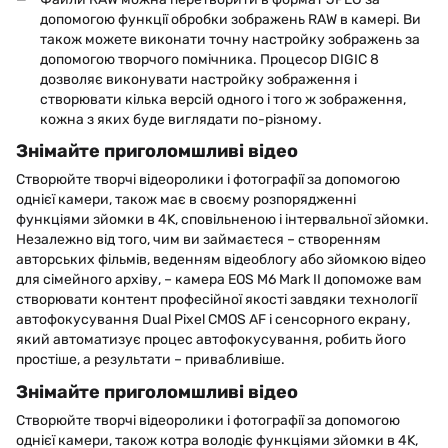
допомогою функції обробки зображень RAW в камері. Ви
також можете виконати точну настройку зображень за
допомогою творчого помічника. Процесор DIGIC 8
дозволяє виконувати настройку зображення і
створювати кілька версій одного і того ж зображення,
кожна з яких буде виглядати по-різному.
Знімайте приголомшливі відео
Створюйте творчі відеоролики і фотографії за допомогою
однієї камери, також має в своєму розпорядженні
функціями зйомки в 4K, сповільненою і інтервальної зйомки.
Незалежно від того, чим ви займаєтеся – створенням
авторських фільмів, веденням відеоблогу або зйомкою відео
для сімейного архіву, – камера EOS M6 Mark II допоможе вам
створювати контент професійної якості завдяки технології
автофокусування Dual Pixel CMOS AF і сенсорного екрану,
який автоматизує процес автофокусування, робить його
простіше, а результати – привабливіше.
Знімайте приголомшливі відео
Створюйте творчі відеоролики і фотографії за допомогою
однієї камери, також котра володіє функціями зйомки в 4K,