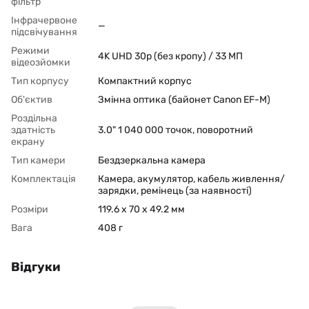
фільтр
Інфрачервоне
—
підсвічування
Режими
4K UHD 30p (без кропу) / 33 МП
відеозйомки
Тип корпусу
Компактний корпус
Об'єктив
Змінна оптика (байонет Canon EF-M)
Роздільна
здатність
3.0" 1 040 000 точок, поворотний
екрану
Тип камери
Бездзеркальна камера
Комплектація
Камера, акумулятор, кабель живлення/
зарядки, ремінець (за наявності)
Розміри
119.6 x 70 x 49.2 мм
Вага
408 г
Відгуки