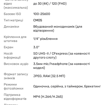
відео
до 30 (4K) / 120 (FHD)
(максимальна)
Базове ISO
100-25600
Тип матриці
CMOS
Динаміки
Вбудований монодинамік (для
відтворення)
Кріплення для
1/4" різьблення
штатива
Екран
3.0"
Носій
SD UHS-II / CFexpress (за наявності
інформації
другого слоту)
Висновок аудіо
3.5мм mic/headphone (за наявності
моделі)
Формат запису
JPEG, RAW (32.5 МП)
знімків
Режими
Одиночна, серійна, з таймером, брекетинг
фотозйомки
Підтримка
MP4 (H.264/H.265)
відеоформатів