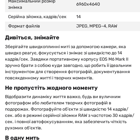
Максимальний розмір
6960x4640
знімка
Серійна зйомка, кадрів/сек
14
Формат файлів
JPEG, MPEG-4, RAW
Дивіться, знімайте
Зберігайте швидкоплинні миті за допомогою камери, яка
швидко реагує, фокусується і знімає зі швидкістю до 14
кадрів/сек. Завдяки портативному корпусу EOS M6 Mark II
зручно брати з собою куди завгодно, що робить її ідеальним
інструментом для створення фотографій, документування
повсякденному житті і творчих моментів.
Не пропустіть жодного моменту
Відобразити динаміку життя важко, будь ви вуличним
фотографом або любителем творчих фотографій в
подорожах. Фотографуйте об'єкти зі швидкістю 14 кадрів/
сек. або в режимі серійної зйомки RAW з частотою 30 кадрів/
сек. і повної автофокусуванням, яка забезпечить чіткість
рухомих об'єктів.
В одну мить