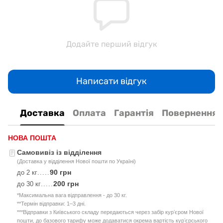
Додайте перший відгук
Написати відгук
Доставка
Оплата
Гарантія
Повернення
НОВА ПОШТА
Самовивіз із відділення
(Доставка у відділення Нової пошти по Україні)
90 грн
до 2 кг
.....
200 грн
до 30 кг
.....
*Максимальна вага відправлення - до 30 кг.
**Термін відправки: 1–3 дні.
***Відправки з Київського складу передаються через забір курʼєром Нової
пошти, до базового тарифу може додаватися окрема вартість курʼєрського