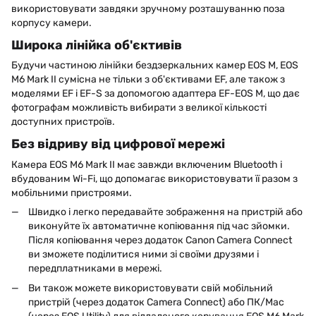
використовувати завдяки зручному розташуванню поза
корпусу камери.
Широка лінійка об'єктивів
Будучи частиною лінійки бездзеркальних камер EOS M, EOS
M6 Mark II сумісна не тільки з об'єктивами EF, але також з
моделями EF і EF-S за допомогою адаптера EF-EOS M, що дає
фотографам можливість вибирати з великої кількості
доступних пристроїв.
Без відриву від цифрової мережі
Камера EOS M6 Mark II має завжди включеним Bluetooth і
вбудованим Wi-Fi, що допомагає використовувати її разом з
мобільними пристроями.
Швидко і легко передавайте зображення на пристрій або
виконуйте їх автоматичне копіювання під час зйомки.
Після копіювання через додаток Canon Camera Connect
ви зможете поділитися ними зі своїми друзями і
передплатниками в мережі.
Ви також можете використовувати свій мобільний
пристрій (через додаток Camera Connect) або ПК/Mac