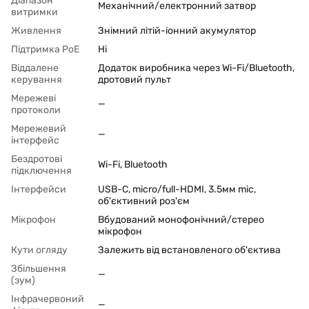
Діапазон
Механічний/електронний затвор
витримки
Живлення
Знімний літій-іонний акумулятор
Підтримка PoЕ
Ні
Віддалене
Додаток виробника через Wi-Fi/Bluetooth,
керування
дротовий пульт
Мережеві
—
протоколи
Мережевий
—
інтерфейс
Бездротові
Wi-Fi, Bluetooth
підключення
Інтерфейси
USB-C, micro/full-HDMI, 3.5мм mic,
об'єктивний роз'єм
Мікрофон
Вбудований монофонічний/стерео
мікрофон
Кути огляду
Залежить від встановленого об'єктива
Збільшення
—
(зум)
Інфрачервоний
—