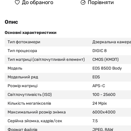
До обраного
Порівняти
Опис
Основні характеристики
Тип фотокамери
Дзеркальна камер
Тип процесора
DIGIC 8
Тип матриці (світлочутливий елемент)
CMOS (КМОП)
Модель
EOS 850D Body
Модельний ряд
EOS
Розмір матриці
APS-C
Світлочутливість (ISO)
100 - 25600
Кількість мегапікселів
24 Mpix
Максимальний розмір знімка
6000x4000
Серійна зйомка, кадрів/сек
7.5
Формат файлів
JPEG, RAW