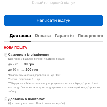
Додайте перший відгук
Написати відгук
Доставка
Оплата
Гарантія
Повернення
НОВА ПОШТА
Самовивіз із відділення
(Доставка у відділення Нової пошти по Україні)
90 грн
до 2 кг
.....
200 грн
до 30 кг
.....
*Максимальна вага відправлення - до 30 кг.
**Термін відправки: 1–3 дні.
***Відправки з Київського складу передаються через забір курʼєром Нової
пошти, до базового тарифу може додаватися окрема вартість курʼєрського
забору.
Доставка в поштомат
(Доставка у поштомат Нової пошти по Україні)