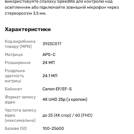
використовуйте спалаху Speedlite для контролю над
освітленням або підключайте зовнішній мікрофон через
стереороз'єм 3,5 мм.
Характеристики
Код виробника
3925C017
товару (MPN)
Матриця
APS-C
Розширення
24 МП
Роздільна
здатність
24.1 МП
матриці
Байонет
Canon EF/EF-S
Формат запису
4K UHD 25p (з кропом)
відео
Частота запису
відео
до 25 (4K crop) / 60 (FHD)
(максимальна)
Базове ISO
100-25600