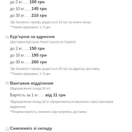
100 грн
до 2 кг
.....
145 грн
до 10 кг
.....
210 грн
до 30 кг
.....
*До базового тарифу додається 10 грн за кожне місце.
**Термін відправки: 1–3 дні.
Курʼєром за адресою
(Доставка курʼєром Нової пошти по Україні)
150 грн
до 2 кг
.....
195 грн
до 10 кг
.....
260 грн
до 30 кг
.....
*До базового тарифу додається 60 грн за адресну доставку.
**Термін відправки: 1–3 дні.
Вантажне відділення
(Відправлення понад 30 кг)
від 11 грн
Вартість за 1 кг
.....
*Відправлення понад 30 кг оформлюються виключно через вантажне
відділення.
**Кінцева вартість залежить від напрямку доставки.
Самовивіз зі складу