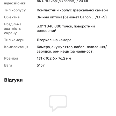
4K UHD 25p (з кропом) / 24 МП
відеозйомки
Тип корпусу
Компактний корпус дзеркальної камери
Об'єктив
Змінна оптика (байонет Canon EF/EF-S)
Роздільна
3.0" 1 040 000 точок, поворотний
здатність
сенсорний
екрану
Тип камери
Дзеркальна камера
Комплектація
Камера, акумулятор, кабель живлення/
зарядки, ремінець (за наявності)
Розміри
131 x 102.6 x 76.2 мм
Вага
515 г
Відгуки