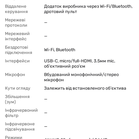
Віддалене
Додаток виробника через Wi-Fi/Bluetooth,
керування
дротовий пульт
Мережеві
—
протоколи
Мережевий
—
інтерфейс
Бездротові
Wi-Fi, Bluetooth
підключення
Інтерфейси
USB-C, micro/full-HDMI, 3.5мм mic,
об'єктивний роз'єм
Мікрофон
Вбудований монофонічний/стерео
мікрофон
Кути огляду
Залежить від встановленого об'єктива
Збільшення
—
(зум)
Інфрачервоний
—
фільтр
Інфрачервоне
—
підсвічування
Режими