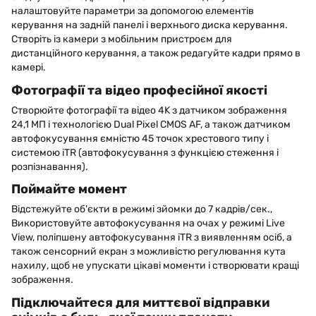
налаштовуйте параметри за допомогою елементів
керування на задній панелі і верхнього диска керування.
Створіть із камери з мобільним пристроєм для
дистанційного керування, а також редагуйте кадри прямо в
камері.
Фотографії та відео професійної якості
Створюйте фотографії та відео 4K з датчиком зображення
24,1 МП і технологією Dual Pixel CMOS AF, а також датчиком
автофокусування ємністю 45 точок хрестового типу і
системою iTR (автофокусування з функцією стеження і
розпізнавання).
Поймайте момент
Відстежуйте об'єкти в режимі зйомки до 7 кадрів/сек.,
Використовуйте автофокусування на очах у режимі Live
View, поліпшену автофокусування iTR з виявленням осіб, а
також сенсорний екран з можливістю регулювання кута
нахилу, щоб не упускати цікаві моменти і створювати кращі
зображення.
Підключайтеся для миттєвої відправки