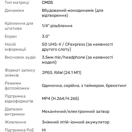
Тип матриці
CMOS
Динаміки
Вбудований монодинамік (для
відтворення)
Кріплення для
1/4" різьблення
штатива
Екран
3.0"
Носій
SD UHS-II / CFexpress (за наявності
інформації
другого слоту)
Висновок аудіо
3.5мм mic/headphone (за наявності
моделі)
Формат запису
JPEG, RAW (24.1 МП)
знімків
Режими
Одиночна, серійна, з таймером, брекетинг
фотозйомки
Підтримка
MP4 (H.264/H.265)
відеоформатів
Діапазон
Механічний/електронний затвор
витримки
Живлення
Знімний літій-іонний акумулятор
Підтримка PoЕ
Ні