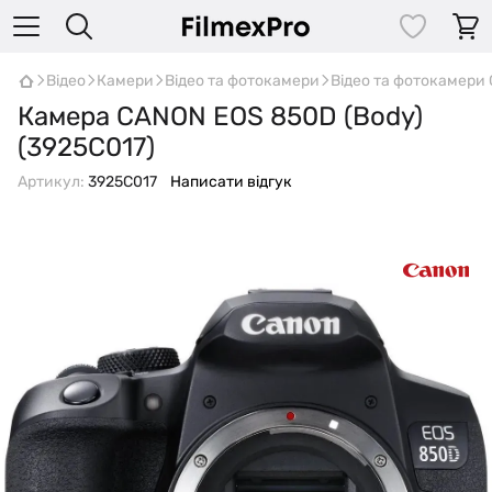
Відео
Камери
Відео та фотокамери
Відео та фотокамери
Камера CANON EOS 850D (Body)
(3925C017)
Артикул:
3925C017
Написати відгук