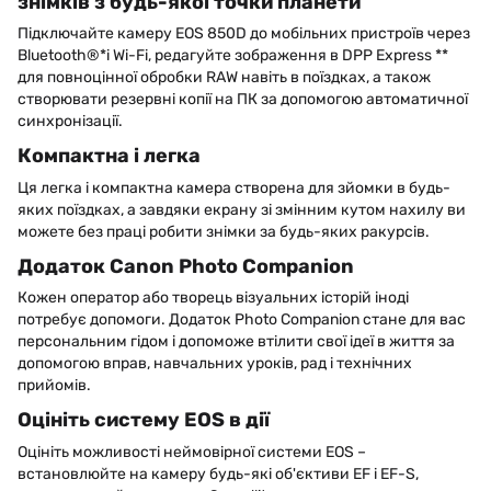
знімків з будь-якої точки планети
Підключайте камеру EOS 850D до мобільних пристроїв через
Bluetooth®*і Wi-Fi, редагуйте зображення в DPP Express **
для повноцінної обробки RAW навіть в поїздках, а також
створювати резервні копії на ПК за допомогою автоматичної
синхронізації.
Компактна і легка
Ця легка і компактна камера створена для зйомки в будь-
яких поїздках, а завдяки екрану зі змінним кутом нахилу ви
можете без праці робити знімки за будь-яких ракурсів.
Додаток Canon Photo Companion
Кожен оператор або творець візуальних історій іноді
потребує допомоги. Додаток Photo Companion стане для вас
персональним гідом і допоможе втілити свої ідеї в життя за
допомогою вправ, навчальних уроків, рад і технічних
прийомів.
Оцініть систему EOS в дії
Оцініть можливості неймовірної системи EOS –
встановлюйте на камеру будь-які об'єктиви EF і EF-S,