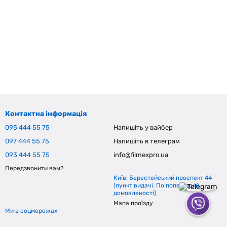
Контактна інформація
095 444 55 75
Напишіть у вайбер
097 444 55 75
Напишіть в телеграм
093 444 55 75
info@filmexpro.ua
Передзвонити вам?
Київ, Берестейський проспект 44
(пункт видачі. По попередній
домовленості)
Мапа проїзду
Ми в соцмережах