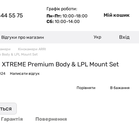
Графік роботи:
444 55 75
Мій кошик
Пн-Пт:
10:00–18:00
Сб:
10:00–14:00
Вхід
Укр
Відгуки про магазин
камери
Кінокамери ARRI
 Body & LPL Mount Set
 XTREME Premium Body & LPL Mount Set
024
Написати відгук
Порівняти
В бажання
иться
Гарантія
Повернення