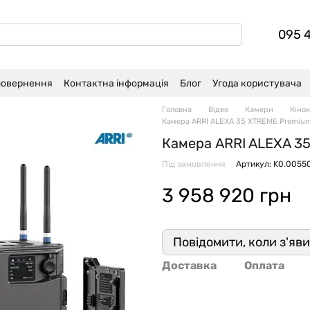
095 
 повернення
Контактна інформація
Блог
Угода користувача
Головна
Відео
Камери
Кіно
Камера ARRI ALEXA 35 XTREME Premium
Камера ARRI ALEXA 35
Під замовлення
Артикул: K0.0055
3 958 920 грн
Повідомити, коли з'яв
Доставка
Оплата