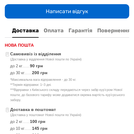
Написати відгук
Доставка
Оплата
Гарантія
Повернення
НОВА ПОШТА
Самовивіз із відділення
(Доставка у відділення Нової пошти по Україні)
90 грн
до 2 кг
.....
200 грн
до 30 кг
.....
*Максимальна вага відправлення - до 30 кг.
**Термін відправки: 1–3 дні.
***Відправки з Київського складу передаються через забір курʼєром Нової
пошти, до базового тарифу може додаватися окрема вартість курʼєрського
забору.
Доставка в поштомат
(Доставка у поштомат Нової пошти по Україні)
100 грн
до 2 кг
.....
145 грн
до 10 кг
.....