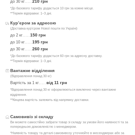
210 грн
до 30 кг
.....
*До базового тарифу додається 10 грн за кожне місце.
**Термін відправки: 1–3 дні.
Курʼєром за адресою
(Доставка курʼєром Нової пошти по Україні)
150 грн
до 2 кг
.....
195 грн
до 10 кг
.....
260 грн
до 30 кг
.....
*До базового тарифу додається 60 грн за адресну доставку.
**Термін відправки: 1–3 дні.
Вантажне відділення
(Відправлення понад 30 кг)
від 11 грн
Вартість за 1 кг
.....
*Відправлення понад 30 кг оформлюються виключно через вантажне
відділення.
**Кінцева вартість залежить від напрямку доставки.
Самовивіз зі складу
Ви можете самостійно забрати товар зі складу за умови його наявності та за
попередньою домовленістю з менеджером.
*Наявність товару та деталі самовивозу уточнюйте в месенджерах або за