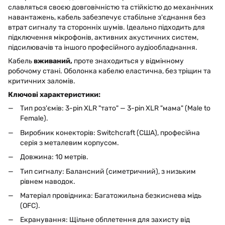
славляться своєю довговічністю та стійкістю до механічних
навантажень, кабель забезпечує стабільне з'єднання без
втрат сигналу та сторонніх шумів. Ідеально підходить для
підключення мікрофонів, активних акустичних систем,
підсилювачів та іншого професійного аудіообладнання.
Кабель
вживаний,
проте знаходиться у відмінному
робочому стані. Оболонка кабелю еластична, без тріщин та
критичних заломів.
Ключові характеристики:
Тип роз'ємів: 3-pin XLR "тато" — 3-pin XLR "мама" (Male to
Female).
Виробник конекторів: Switchcraft (США), професійна
серія з металевим корпусом.
Довжина: 10 метрів.
Тип сигналу: Балансний (симетричний), з низьким
рівнем наводок.
Матеріал провідника: Багатожильна безкиснева мідь
(OFC).
Екранування: Щільне обплетення для захисту від