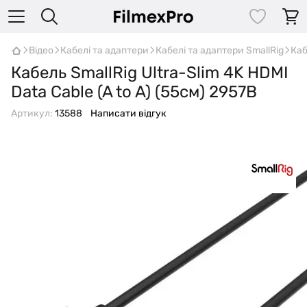
Відео
Кабелі та адаптери
Кабелі та адаптери SmallRig
Каб
Кабель SmallRig Ultra-Slim 4K HDMI
Data Cable (A to A) (55см) 2957B
Артикул:
13588
Написати відгук