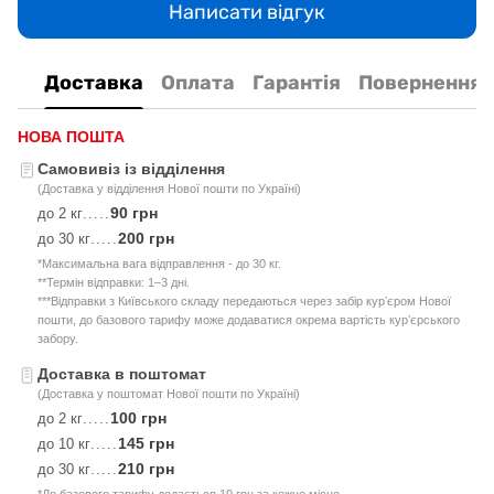
Написати відгук
Доставка
Оплата
Гарантія
Повернення
НОВА ПОШТА
Самовивіз із відділення
(Доставка у відділення Нової пошти по Україні)
90 грн
до 2 кг
.....
200 грн
до 30 кг
.....
*Максимальна вага відправлення - до 30 кг.
**Термін відправки: 1–3 дні.
***Відправки з Київського складу передаються через забір курʼєром Нової
пошти, до базового тарифу може додаватися окрема вартість курʼєрського
забору.
Доставка в поштомат
(Доставка у поштомат Нової пошти по Україні)
100 грн
до 2 кг
.....
145 грн
до 10 кг
.....
210 грн
до 30 кг
.....