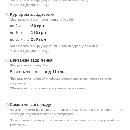
*До базового тарифу додається 10 грн за кожне місце.
**Термін відправки: 1–3 дні.
Курʼєром за адресою
(Доставка курʼєром Нової пошти по Україні)
150 грн
до 2 кг
.....
195 грн
до 10 кг
.....
260 грн
до 30 кг
.....
*До базового тарифу додається 60 грн за адресну доставку.
**Термін відправки: 1–3 дні.
Вантажне відділення
(Відправлення понад 30 кг)
від 11 грн
Вартість за 1 кг
.....
*Відправлення понад 30 кг оформлюються виключно через вантажне
відділення.
**Кінцева вартість залежить від напрямку доставки.
Самовивіз зі складу
Ви можете самостійно забрати товар зі складу за умови його наявності та за
попередньою домовленістю з менеджером.
*Наявність товару та деталі самовивозу уточнюйте в месенджерах або за
телефоном.