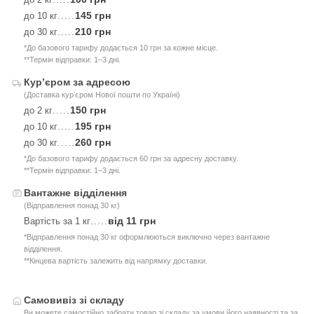
145 грн
до 10 кг
.....
210 грн
до 30 кг
.....
*До базового тарифу додається 10 грн за кожне місце.
**Термін відправки: 1–3 дні.
Курʼєром за адресою
(Доставка курʼєром Нової пошти по Україні)
150 грн
до 2 кг
.....
195 грн
до 10 кг
.....
260 грн
до 30 кг
.....
*До базового тарифу додається 60 грн за адресну доставку.
**Термін відправки: 1–3 дні.
Вантажне відділення
(Відправлення понад 30 кг)
від 11 грн
Вартість за 1 кг
.....
*Відправлення понад 30 кг оформлюються виключно через вантажне
відділення.
**Кінцева вартість залежить від напрямку доставки.
Самовивіз зі складу
Ви можете самостійно забрати товар зі складу за умови його наявності та за