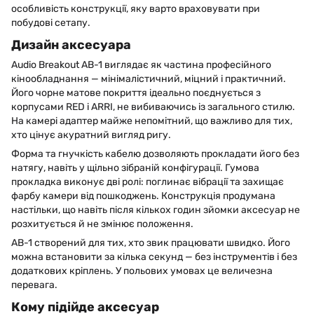
особливість конструкції, яку варто враховувати при
побудові сетапу.
Дизайн аксесуара
Audio Breakout AB-1 виглядає як частина професійного
кінообладнання — мінімалістичний, міцний і практичний.
Його чорне матове покриття ідеально поєднується з
корпусами RED і ARRI, не вибиваючись із загального стилю.
На камері адаптер майже непомітний, що важливо для тих,
хто цінує акуратний вигляд ригу.
Форма та гнучкість кабелю дозволяють прокладати його без
натягу, навіть у щільно зібраній конфігурації. Гумова
прокладка виконує дві ролі: поглинає вібрації та захищає
фарбу камери від пошкоджень. Конструкція продумана
настільки, що навіть після кількох годин зйомки аксесуар не
розхитується й не змінює положення.
AB-1 створений для тих, хто звик працювати швидко. Його
можна встановити за кілька секунд — без інструментів і без
додаткових кріплень. У польових умовах це величезна
перевага.
Кому підійде аксесуар