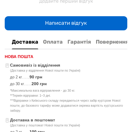
Додайте перший відгук
Написати відгук
Доставка
Оплата
Гарантія
Повернення
НОВА ПОШТА
Самовивіз із відділення
(Доставка у відділення Нової пошти по Україні)
90 грн
до 2 кг
.....
200 грн
до 30 кг
.....
*Максимальна вага відправлення - до 30 кг.
**Термін відправки: 1–3 дні.
***Відправки з Київського складу передаються через забір курʼєром Нової
пошти, до базового тарифу може додаватися окрема вартість курʼєрського
забору.
Доставка в поштомат
(Доставка у поштомат Нової пошти по Україні)
100 грн
до 2 кг
.....