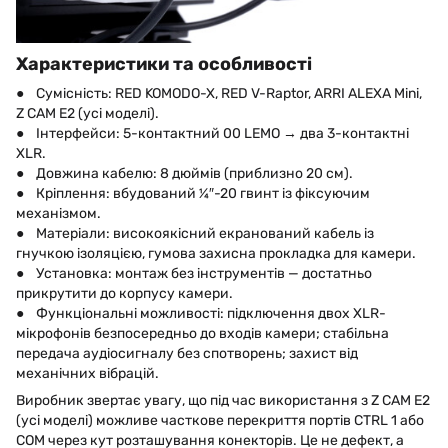
Характеристики та особливості
● Сумісність: RED KOMODO-X, RED V-Raptor, ARRI ALEXA Mini,
Z CAM E2 (усі моделі).
● Інтерфейси: 5-контактний 00 LEMO → два 3-контактні
XLR.
● Довжина кабелю: 8 дюймів (приблизно 20 см).
● Кріплення: вбудований ¼″-20 гвинт із фіксуючим
механізмом.
● Матеріали: високоякісний екранований кабель із
гнучкою ізоляцією, гумова захисна прокладка для камери.
● Установка: монтаж без інструментів — достатньо
прикрутити до корпусу камери.
● Функціональні можливості: підключення двох XLR-
мікрофонів безпосередньо до входів камери; стабільна
передача аудіосигналу без спотворень; захист від
механічних вібрацій.
Виробник звертає увагу, що під час використання з Z CAM E2
(усі моделі) можливе часткове перекриття портів CTRL 1 або
COM через кут розташування конекторів. Це не дефект, а