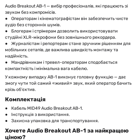
Audio Breakout AB-1 — вибір професіоналів, які працюють зі
звуком без компромісів.
● Операторам і кінематографістам він забезпечить чисте
аудіо без сторонніх шумів.
● Блогерам і стрімерам дозволить використовувати
студійні XLR-мікрофони без зовнішнього рекордера.
● Журналістам і репортерам стане зручним рішенням для
мобільних сетапів, де важлива швидкість монтажу та
надійність.
● Мандрівникам і тревел-операторам сподобається
компактність і мінімальна вага кабелю.
У кожному випадку AB-1 виконує головну функцію — дає
змогу чути той самий «живий» звук, який оператор бачить
крізь об’єктив.
Комплектація
● Кабель MID49 Audio Breakout AB-1.
● Інструкція з використання.
● Захисна упаковка для транспортування.
Хочете Audio Breakout AB-1 за найкращою
ціною?