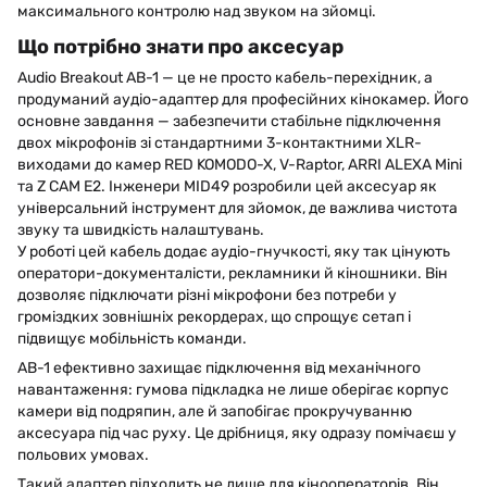
максимального контролю над звуком на зйомці.
Що потрібно знати про аксесуар
Audio Breakout AB-1 — це не просто кабель-перехідник, а
продуманий аудіо-адаптер для професійних кінокамер. Його
основне завдання — забезпечити стабільне підключення
двох мікрофонів зі стандартними 3-контактними XLR-
виходами до камер RED KOMODO-X, V-Raptor, ARRI ALEXA Mini
та Z CAM E2. Інженери MID49 розробили цей аксесуар як
універсальний інструмент для зйомок, де важлива чистота
звуку та швидкість налаштувань.
У роботі цей кабель додає аудіо-гнучкості, яку так цінують
оператори-документалісти, рекламники й кіношники. Він
дозволяє підключати різні мікрофони без потреби у
громіздких зовнішніх рекордерах, що спрощує сетап і
підвищує мобільність команди.
AB-1 ефективно захищає підключення від механічного
навантаження: гумова підкладка не лише оберігає корпус
камери від подряпин, але й запобігає прокручуванню
аксесуара під час руху. Це дрібниця, яку одразу помічаєш у
польових умовах.
Такий адаптер підходить не лише для кінооператорів. Він