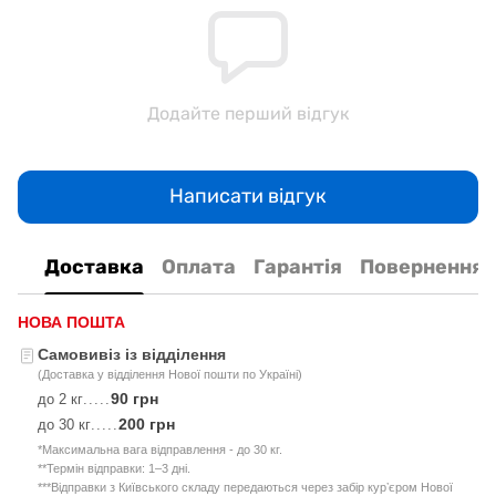
Додайте перший відгук
Написати відгук
Доставка
Оплата
Гарантія
Повернення
НОВА ПОШТА
Самовивіз із відділення
(Доставка у відділення Нової пошти по Україні)
90 грн
до 2 кг
.....
200 грн
до 30 кг
.....
*Максимальна вага відправлення - до 30 кг.
**Термін відправки: 1–3 дні.
***Відправки з Київського складу передаються через забір курʼєром Нової