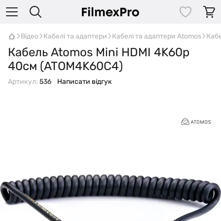
Відео
Кабелі та адаптери
Кабелі та адаптери Atomos
Кабе
Кабель Atomos Mini HDMI 4K60p
40см (ATOM4K60C4)
Артикул:
536
Написати відгук