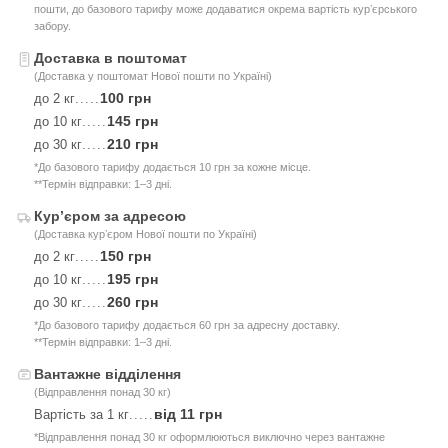
пошти, до базового тарифу може додаватися окрема вартість курʼєрського
забору.
Доставка в поштомат
(Доставка у поштомат Нової пошти по Україні)
100 грн
до 2 кг
.....
145 грн
до 10 кг
.....
210 грн
до 30 кг
.....
*До базового тарифу додається 10 грн за кожне місце.
**Термін відправки: 1–3 дні.
Курʼєром за адресою
(Доставка курʼєром Нової пошти по Україні)
150 грн
до 2 кг
.....
195 грн
до 10 кг
.....
260 грн
до 30 кг
.....
*До базового тарифу додається 60 грн за адресну доставку.
**Термін відправки: 1–3 дні.
Вантажне відділення
(Відправлення понад 30 кг)
від 11 грн
Вартість за 1 кг
.....
*Відправлення понад 30 кг оформлюються виключно через вантажне