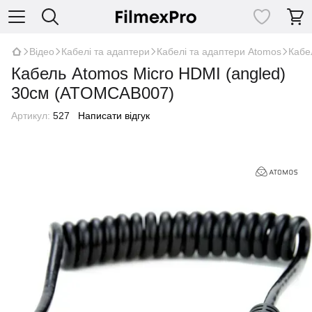
Відео
Кабелі та адаптери
Кабелі та адаптери Atomos
Кабе
Кабель Atomos Micro HDMI (angled)
30см (ATOMCAB007)
Артикул:
527
Написати відгук