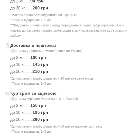
90 грн
до 2 кг
.....
200 грн
до 30 кг
.....
*Максимальна вага відправлення - до 30 кг.
**Термін відправки: 1–3 дні.
***Відправки з Київського складу передаються через забір курʼєром Нової
пошти, до базового тарифу може додаватися окрема вартість курʼєрського
забору.
Доставка в поштомат
(Доставка у поштомат Нової пошти по Україні)
100 грн
до 2 кг
.....
145 грн
до 10 кг
.....
210 грн
до 30 кг
.....
*До базового тарифу додається 10 грн за кожне місце.
**Термін відправки: 1–3 дні.
Курʼєром за адресою
(Доставка курʼєром Нової пошти по Україні)
150 грн
до 2 кг
.....
195 грн
до 10 кг
.....
260 грн
до 30 кг
.....
*До базового тарифу додається 60 грн за адресну доставку.
**Термін відправки: 1–3 дні.