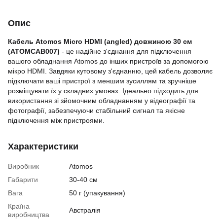
Опис
Кабель Atomos Micro HDMI (angled) довжиною 30 см
(ATOMCAB007)
- це надійне з'єднання для підключення
вашого обладнання Atomos до інших пристроїв за допомогою
мікро HDMI. Завдяки кутовому з'єднанню, цей кабель дозволяє
підключати ваші пристрої з меншим зусиллям та зручніше
розміщувати їх у складних умовах. Ідеально підходить для
використання зі зйомочним обладнанням у відеографії та
фотографії, забезпечуючи стабільний сигнал та якісне
підключення між пристроями.
Характеристики
Виробник
Atomos
Габарити
30-40 см
Вага
50 г (упакування)
Країна
Австралія
виробництва