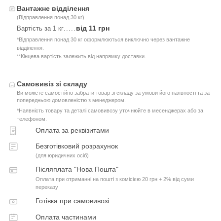
Вантажне відділення
(Відправлення понад 30 кг)
від 11 грн
Вартість за 1 кг
.....
*Відправлення понад 30 кг оформлюються виключно через вантажне
відділення.
**Кінцева вартість залежить від напрямку доставки.
Самовивіз зі складу
Ви можете самостійно забрати товар зі складу за умови його наявності та за
попередньою домовленістю з менеджером.
*Наявність товару та деталі самовивозу уточнюйте в месенджерах або за
телефоном.
Оплата за реквізитами
Безготівковий розрахунок
(для юридичних осіб)
Післяплата "Нова Пошта"
Оплата при отриманні на пошті з комісією 20 грн + 2% від суми
переказу
Готівка при самовивозі
Оплата частинами