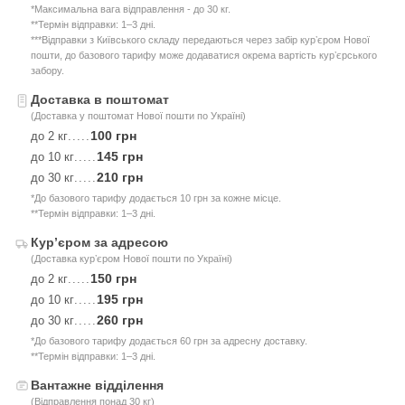
*Максимальна вага відправлення - до 30 кг.
**Термін відправки: 1–3 дні.
***Відправки з Київського складу передаються через забір курʼєром Нової
пошти, до базового тарифу може додаватися окрема вартість курʼєрського
забору.
Доставка в поштомат
(Доставка у поштомат Нової пошти по Україні)
100 грн
до 2 кг
.....
145 грн
до 10 кг
.....
210 грн
до 30 кг
.....
*До базового тарифу додається 10 грн за кожне місце.
**Термін відправки: 1–3 дні.
Курʼєром за адресою
(Доставка курʼєром Нової пошти по Україні)
150 грн
до 2 кг
.....
195 грн
до 10 кг
.....
260 грн
до 30 кг
.....
*До базового тарифу додається 60 грн за адресну доставку.
**Термін відправки: 1–3 дні.
Вантажне відділення
(Відправлення понад 30 кг)