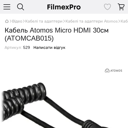
Відео
Кабелі та адаптери
Кабелі та адаптери Atomos
Каб
Кабель Atomos Micro HDMI 30см
(ATOMCAB015)
Артикул:
529
Написати відгук