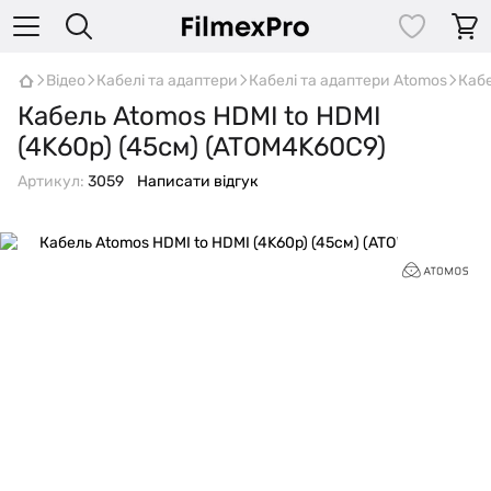
Відео
Кабелі та адаптери
Кабелі та адаптери Atomos
Кабе
Кабель Atomos HDMI to HDMI
(4K60p) (45см) (ATOM4K60C9)
Артикул:
3059
Написати відгук