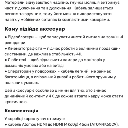
Матеріали відчуваються надійно: гнучка ізоляція витримує
часті підключення та відключення. Кабель залишається
легким та зручним, тому його можна використовувати
навіть у мобільних сетапах із компактними камерами.
Кому підійде аксесуар
● Відеоблогери — щоб записувати чистий сигнал на зовнішні
рекордери.
● Кінематографісти — під час роботи з великими продакшн-
системами, де важлива стабільність 4K.
● Любителі — щоб підключити камери до моніторів у
домашніх умовах або на виїзді.
● Операторам у подорожах – кабель легкий і не займає
багато місця, а спіральний дизайн робить його зручним у
польових умовах.
Цей аксесуар є особливо цінним для тих, хто знімає
динамічний контент у 4K, де кожна втрата кадру може стати
критичною.
Комплектація
У коробці користувач отримує:
● кабель Atomos HDMI до HDMI (4K60p) 45см (ATOM4K60C9);