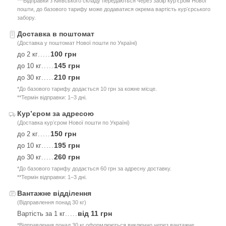
***Відправки з Київського складу передаються через забір курʼєром Нової
пошти, до базового тарифу може додаватися окрема вартість курʼєрського
забору.
Доставка в поштомат
(Доставка у поштомат Нової пошти по Україні)
100 грн
до 2 кг
.....
145 грн
до 10 кг
.....
210 грн
до 30 кг
.....
*До базового тарифу додається 10 грн за кожне місце.
**Термін відправки: 1–3 дні.
Курʼєром за адресою
(Доставка курʼєром Нової пошти по Україні)
150 грн
до 2 кг
.....
195 грн
до 10 кг
.....
260 грн
до 30 кг
.....
*До базового тарифу додається 60 грн за адресну доставку.
**Термін відправки: 1–3 дні.
Вантажне відділення
(Відправлення понад 30 кг)
від 11 грн
Вартість за 1 кг
.....
*Відправлення понад 30 кг оформлюються виключно через вантажне