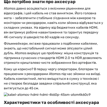
Що потрібно знати про аксесуар
Atomos давно асоціюється з якісними рішеннями для
відеографів, і цей кабель не став винятком. Його головна
мета – забезпечити стабільне з'єднання між камерою та
монітором чи рекордером, навіть коли зйомка відбувається у
складних умовах. На відміну від бюджетних кабелів HDMI,
він витримує робоче навантаження та гарантує передачу
4K-сигналу зі швидкістю 60 кадрів на секунду.
Фільммейкери, які вже працювали з подібними кабелями,
знають, що нестабільний сигнал може зіпсувати цілий
дубль. Atomos вирішує цю проблему: міцна конструкція та
підтримка сучасних стандартів HDMI 2.0 та HDR дозволяють
отримати кришталево чисте зображення без артефактів.
Кому це корисно? В першу чергу операторам, блогерам та
працюючим з рекордерами Atomos під час зйомки на виїзді.
Кабель компактний, легко вміщується в сумку з технікою і
не створює безладдя завдяки спіральній конструкції, яка
витягується до 45 см.
Характеристики та особливості аксесуара