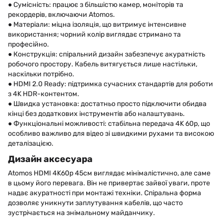
● Сумісність: працює з більшістю камер, моніторів та
рекордерів, включаючи Atomos.
● Матеріали: міцна ізоляція, що витримує інтенсивне
використання; чорний колір виглядає стримано та
професійно.
● Конструкція: спіральний дизайн забезпечує акуратність
робочого простору. Кабель витягується лише настільки,
наскільки потрібно.
● HDMI 2.0 Ready: підтримка сучасних стандартів для роботи
з 4K HDR-контентом.
● Швидка установка: достатньо просто підключити обидва
кінці без додаткових інструментів або налаштувань.
● Функціональні можливості: стабільна передача 4K 60p, що
особливо важливо для відео зі швидкими рухами та високою
деталізацією.
Дизайн аксесуара
Atomos HDMI 4K60p 45см виглядає мінімалістично, але саме
в цьому його перевага. Він не привертає зайвої уваги, проте
надає акуратності при монтажі техніки. Спіральна форма
дозволяє уникнути заплутування кабелів, що часто
зустрічається на знімальному майданчику.