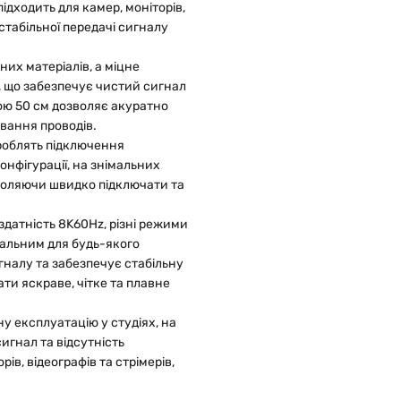
підходить для камер, моніторів,
стабільної передачі сигналу
их матеріалів, а міцне
 що забезпечує чистий сигнал
ною 50 см дозволяє акуратно
вання проводів.
роблять підключення
онфігурації, на знімальних
воляючи швидко підключати та
здатність 8K60Hz, різні режими
рсальним для будь-якого
гналу та забезпечує стабільну
ти яскраве, чітке та плавне
у експлуатацію у студіях, на
игнал та відсутність
в, відеографів та стрімерів,