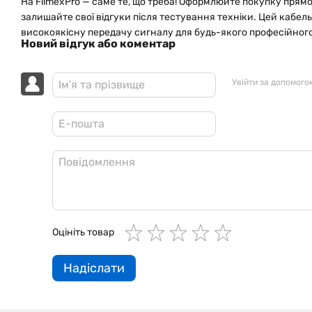
На FilmexPro — саме те, що треба! Оформлюйте покупку прямо 
залишайте свої відгуки після тестування техніки. Цей кабел
високоякісну передачу сигналу для будь-якого професійного
Новий відгук або коментар
Увійти за допомого
Оцініть товар
Надіслати