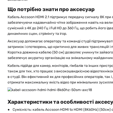
Що потрібно знати про аксесуар
Кабель Accsoon HDMI 2.1 підтримує передачу сигналу 8K при 
забезпечуючи надзвичайно чітке зображення навіть на вели
сумісний з 4K до 240 Гц і Full HD до 360 Гц, що робить його і
динамічних сцен, стрімінгу та ігор.
Аксесуар допомагає оператору та команді студії підтримуват
затримок і спотворень, що критично для живих трансляцій і
Коротка довжина кабелю (50 см) дозволяє уникнути зайвого 
забезпечує акуратну організацію на знімальному майданчик
Кабель підійде для камер, моніторів, гімбалів та інших пристро
також для тих, хто працює з високошвидкісною відеотехнік
в студії. Він ефективний як для професійних операторів, так і 
отримати максимальну якість відео при мінімальних зусилля
Характеристики та особливості аксес
● Сумісність: кабель Accsoon HDMI to HDMI (8K60Hz) (50см)