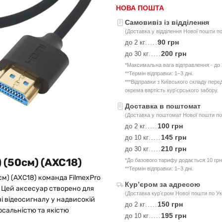
НОВА ПОШТА
Самовивіз із відділення
(Доставка у відділення Нової пошти по
90 грн
до 2 кг
.....
200 грн
до 30 кг
.....
*Максимальна вага відправлення - до 3
**Термін відправки: 1–3 дні.
***Відправки з Київського складу пер
окрема вартість курʼєрського забору.
Доставка в поштомат
(Доставка у поштомат Нової пошти по 
100 грн
до 2 кг
.....
145 грн
до 10 кг
.....
210 грн
до 30 кг
.....
 (50см) (AXC18)
*До базового тарифу додається 10 грн
**Термін відправки: 1–3 дні.
см) (AXC18) команда FilmexPro
Курʼєром за адресою
. Цей аксесуар створено для
(Доставка курʼєром Нової пошти по Ук
чі відеосигналу у надвисокій
150 грн
до 2 кг
.....
ерсальністю та якістю
195 грн
до 10 кг
.....