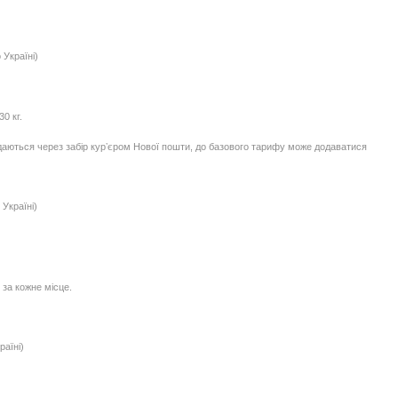
 Україні)
0 кг.
едаються через забір курʼєром Нової пошти, до базового тарифу може додаватися
Україні)
 за кожне місце.
раїні)