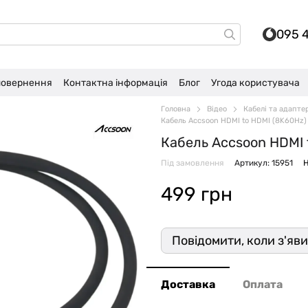
095 
 повернення
Контактна інформація
Блог
Угода користувача
Головна
Відео
Кабелі та адапте
Кабель Accsoon HDMI to HDMI (8K60Hz)
Кабель Accsoon HDMI 
Під замовлення
Артикул: 15951
Н
499 грн
Повідомити, коли з'яв
Доставка
Оплата