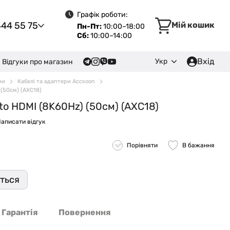
Графік роботи:
444 55 75
Мій кошик
Пн-Пт:
10:00–18:00
Сб:
10:00–14:00
Вхід
Укр
Відгуки про магазин
ри
Кабелі та адаптери Accsoon
 (50см) (AXC18)
to HDMI (8K60Hz) (50см) (AXC18)
аписати відгук
Порівняти
В бажання
иться
Гарантія
Повернення