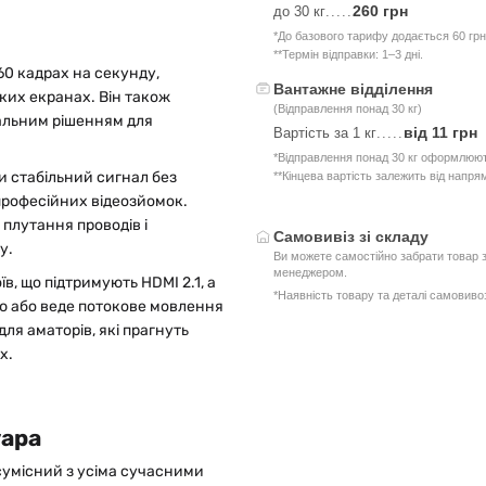
260 грн
до 30 кг
.....
*До базового тарифу додається 60 грн
**Термін відправки: 1–3 дні.
60 кадрах на секунду,
Вантажне відділення
ких екранах. Він також
(Відправлення понад 30 кг)
деальним рішенням для
від 11 грн
Вартість за 1 кг
.....
*Відправлення понад 30 кг оформлюют
и стабільний сигнал без
**Кінцева вартість залежить від напря
 професійних відеозйомок.
плутання проводів і
Самовивіз зі складу
у.
Ви можете самостійно забрати товар з
менеджером.
їв, що підтримують HDMI 2.1, а
*Наявність товару та деталі самовив
ою або веде потокове мовлення
для аматорів, які прагнуть
х.
уара
 сумісний з усіма сучасними