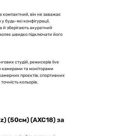
а компактний, він не заважає
у будь-які конфігурації.
 а й зберігають акуратний
зволяє швидко підключати його
гових студій, режисерів live
ими камерами та моніторами
токамерних проєктів, спортивних
 точність кольорів.
) (50см) (AXC18) за