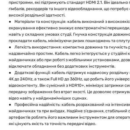
пристроями, які підтримують стандарт HDMI 2.1. Він ідеально 
гімбалів, рекордерів та іншого відеообладнання, що потребує 
високої роздільної здатності.
● Матеріали та конструкція: кабель виконаний з високоякісн
екранування ефективно знижує електромагнітні перешкоди,
навіть у складних умовах студії. Гнучка конструкція довжи
прокладати кабель, мінімізуючи ризик пошкоджень та сплуту
● Легкість використання: компактна довжина та гнучкість 
надзвичайно простим. Кабель легко інтегрується у студійні к
майданчиках або при роботі з мобільними установками, доз
відключати обладнання без додаткових інструментів.
● Додаткові функції: кабель підтримує надвисоку роздільну 
4K до 240Hz, а також Full HD до 360Hz, що робить його уніве
відеоконтенту. Він сумісний з HDR10+, мінімізує затримки си
передачу зображення без втрат якості. Це дозволяє отримува
відео навіть у найдинамічніших сценах.
● Професійна надійність: кабель розрахований на інтенсивн
майданчиках та при виїздах. Надійне з’єднання, стабільний с
артефактів роблять його важливим інструментом для операторі
які цінують якість та точність передачі відео.