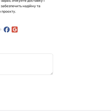
зараз, очікуйте доставку і
ь забезпечить надійну та
 проєкту.
ю