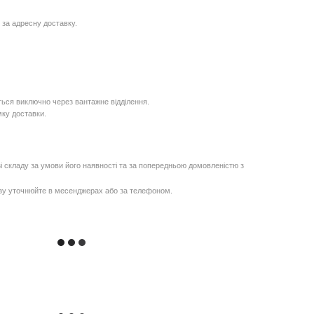
 за адресну доставку.
ься виключно через вантажне відділення.
мку доставки.
і складу за умови його наявності та за попередньою домовленістю з
озу уточнюйте в месенджерах або за телефоном.